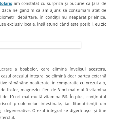
Solaris
am constatat cu surpriză şi bucurie că ţara de
n, dacă ne gândim că am ajuns să consumam atât de
lometri depărtare, în condiţii nu neapărat prielnice.
se exclusiv locale, însă atunci când este posibil, eu zic
crare a boabelor, care elimină învelişul acestora,
n cazul orezului integral se elimină doar partea externă
itive rămânând nealterate. În comparatie cu orezul alb,
de fosfor, magneziu, fier, de 3 ori mai multă vitamina
i de 10 ori mai multă vitamina B6. În plus, conţinutul
iscul problemelor intestinale, iar fitonutrienţii din
şi degenerative. Orezul integral se digeră uşor şi tine
sterolul.