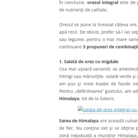
În concluzie,
orezul integral
este de p
de nutrienţi de calitate.
Orezul se pune la înmuiat câteva ore, 
apă rece. De obicei, prefer să-l las s
sau legume, pentru o mai mare variet
continuare
3 propuneri de combinaţii
1. Salată de orez cu migdale
Cea mai uşoară variantă: se amestecă 
întregi sau mărunţite, salată verde şi
am pus şi niste boabe de fasole ne
Pentru „definitivarea” gustului, am 
Himalaya
, tot de la Solaris.
Sarea de Himalaya
are această culoare
de fier. Nu conţine iod şi se obţine 
zonă nepoluată a munţilor Himalaya, 