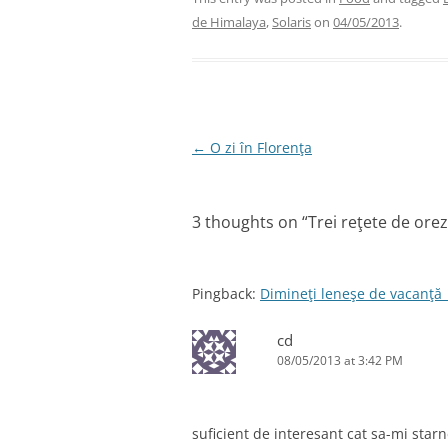
c
itt
k
er
ai
de Himalaya
,
Solaris
on
04/05/2013
.
e
er
e
e
l
b
dI
st
o
n
o
Post
←
O zi în Florenţa
k
navigation
3 thoughts on “
Trei reţete de ore
Pingback:
Dimineţi leneşe de vacanţă 
cd
08/05/2013 at 3:42 PM
suficient de interesant cat sa-mi star