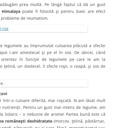
ă adăugăm prea multă. Pe lângă faptul că dă un gust
e Himalaya
poate fi folosită şi pentru baie: are efect
cu probleme de reumatism.
te legumele au împrumutat culoarea plăcută a sfeclei
apoi l-am amestecat şi pe el în sos. De obicei, când
rientez în funcţie de legumele pe care le am la
ţelină, un dovlecel, 3 sfecle roşii, o ceapă, şi sos de
covi
r într-o culoare diferită, mai roşcată. N-am lăsat mult
 nutrienţii. Pentru un gust mai intens de legume, am
la Solaris – o nebunie de arome! Partea bună este că
e româneşti deshidratate
(morcov, ţelină, păstârnac,
 cartofi, pătrunjel), nu şi sare, făină, monoglutamat sau