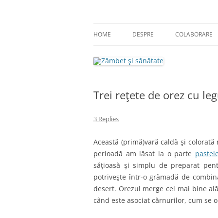
Skip
to
content
blog despre starea de bine :)
Zâmbet şi sănătate
HOME
DESPRE
COLABORARE
Trei reţete de orez cu l
3 Replies
Această (primă)vară caldă şi colorată
perioadă am lăsat la o parte
pastel
săţioasă şi simplu de preparat pent
potriveşte într-o grămadă de combinaţ
desert. Orezul merge cel mai bine al
când este asociat cărnurilor, cum se o