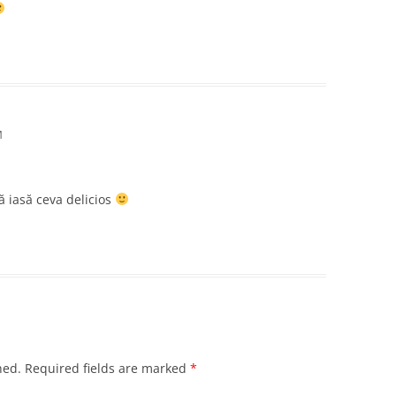
M
ă iasă ceva delicios
hed.
Required fields are marked
*