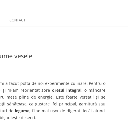
CONTACT
egume vesele
 mi-a facut poftă de noi experimente culinare. Pentru o
e
şi m-am reorientat spre
orezul integral,
o mâncare
ru mese pline de energie. Este foarte versatil şi se
ii sănătoase, ca gustare, fel principal, garnitură sau
ături de
legume
, fiind mai uşor de digerat decât atunci
bişnuieşte deseori.