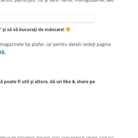
” şi să vă bucuraţi de mâncare!
n magazinele tip plafar, iar pentru detalii vedeţi pagina
ră.
că poate fi util şi altora, dă un like & share pe
Belşug de mirodenii
,
legume
,
orez
,
orez integral
,
reţete
,
sare roz