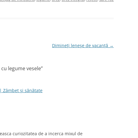
Dimineţi leneşe de vacanţă
→
z cu legume vesele
”
| Zâmbet şi sănătate
neasca curiozitatea de a incerca mixul de