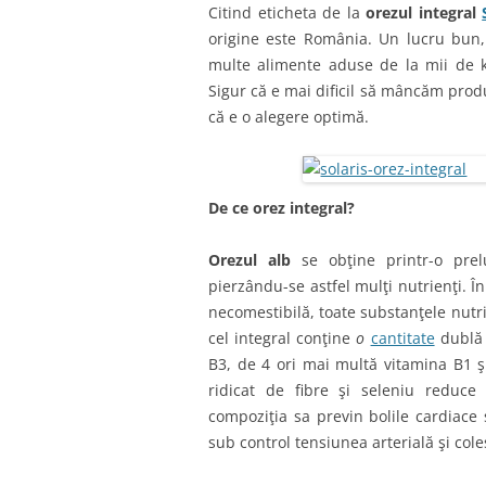
Citind eticheta de la
orezul integral
origine este România. Un lucru bu
multe alimente aduse de la mii de ki
Sigur că e mai dificil să mâncăm produ
că e o alegere optimă.
De ce orez integral?
Orezul alb
se obţine printr-o prelu
pierzându-se astfel mulţi nutrienţi. Î
necomestibilă, toate substanţele nutr
cel integral conţine
o
cantitate
dublă 
B3, de 4 ori mai multă vitamina B1 ş
ridicat de fibre şi seleniu reduce r
compoziţia sa previn bolile cardiace 
sub control tensiunea arterială şi cole