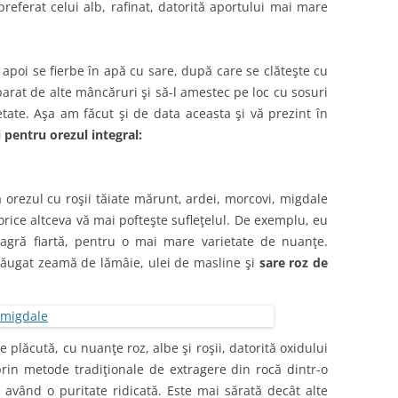
referat celui alb, rafinat, datorită aportului mai mare
apoi se fierbe în apă cu sare, după care se clăteşte cu
eparat de alte mâncăruri şi să-l amestec pe loc cu sosuri
ate. Aşa am făcut şi de data aceasta şi vă prezint în
 pentru orezul integral:
orezul cu roşii tăiate mărunt, ardei, morcovi, migdale
 orice altceva vă mai pofteşte sufleţelul. De exemplu, eu
agră fiartă, pentru o mai mare varietate de nuanţe.
adăugat zeamă de lămâie, ulei de masline şi
sare roz de
 plăcută, cu nuanţe roz, albe şi roşii, datorită oxidului
prin metode tradiţionale de extragere din rocă dintr-o
având o puritate ridicată. Este mai sărată decât alte