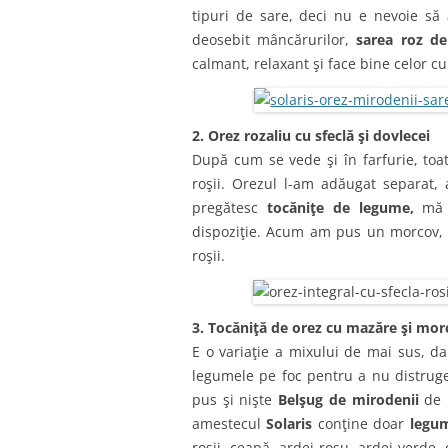
tipuri de sare, deci nu e nevoie s
deosebit mâncărurilor,
sarea roz d
calmant, relaxant şi face bine celor 
2. Orez rozaliu cu sfeclă şi dovlecei
După cum se vede şi în farfurie, toa
roşii. Orezul l-am adăugat separat, 
pregătesc
tocăniţe de legume,
mă o
dispoziţie. Acum am pus un morcov, o 
roşii.
3. Tocăniţă de orez cu mazăre şi mor
E o variaţie a mixului de mai sus, da
legumele pe foc pentru a nu distruge
pus şi nişte
Belşug de mirodenii
de 
amestecul
Solaris
conţine doar
legum
roşii, ceapă, ardei roşu, ardei verde,