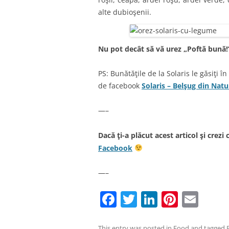
alte dubioşenii.
Nu pot decât să vă urez „Poftă bună!
PS: Bunătăţile de la Solaris le găsiţi î
de facebook
Solaris – Belşug din Natu
—–
Dacă ţi-a plăcut acest articol şi crezi 
Facebook
—–
F
T
Li
Pi
E
a
w
n
nt
m
This entry was posted in
Food
and tagged