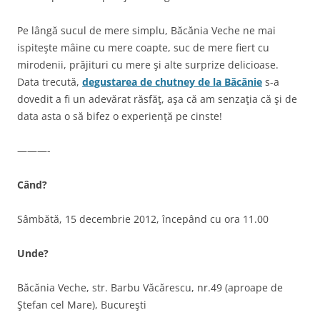
Pe lângă sucul de mere simplu, Băcănia Veche ne mai
ispiteşte mâine cu mere coapte, suc de mere fiert cu
mirodenii, prăjituri cu mere şi alte surprize delicioase.
Data trecută,
degustarea de chutney de la Băcănie
s-a
dovedit a fi un adevărat răsfăţ, aşa că am senzaţia că şi de
data asta o să bifez o experienţă pe cinste!
———-
Când?
Sâmbătă, 15 decembrie 2012, începând cu ora 11.00
Unde?
Băcănia Veche, str. Barbu Văcărescu, nr.49 (aproape de
Ştefan cel Mare), Bucureşti