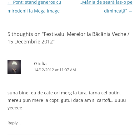
Post
←
Pont: stand generos cu
„Mânia de seară las-o pe
navigation
mirodenii la Mega Image
dimineaţă”
→
5 thoughts on “
Festivalul Merelor la Băcănia Veche /
15 Decembrie 2012
”
Giulia
14/12/2012 at 11:07 AM
suna bine. eu de cate ori merg la tara, iarna cel putin,
mereu pun mere la copt, gutui daca am si cartofi….uuuu
yeeeee
↓
Reply