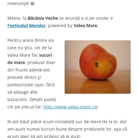
neanunţat 😀
Mâine, la
Băcănia Veche
se anunţă o zi pe cinste: e
Festivalul Merelor
, powered by
Valea Mare.
Pentru aceia dintre voi
care nu ştiu, cei de la
Valea Mare fac
sucuri
de mere
, produse doar
din fructe adevărate,
presate direct şi
pasteurizate uşor, fără
să adauge alte
bazaconii. Detalii puteţi
citi pe site-ul lor:
http://www.valea-mare.ro/
N-am băut până acum niciodată suc de mere de la ei, dar
am auzit numai lucruri bune despre produsele lor, aşa că
acum sper să am prilejul să le gust.