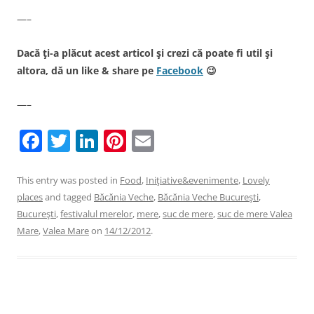
—–
Dacă ţi-a plăcut acest articol şi crezi că poate fi util şi
altora, dă un like & share pe
Facebook
😉
—–
F
T
Li
Pi
E
a
w
n
nt
m
c
itt
k
er
ai
This entry was posted in
Food
,
Iniţiative&evenimente
,
Lovely
places
and tagged
Băcănia Veche
,
Băcănia Veche Bucureşti
,
e
er
e
e
l
Bucureşti
,
festivalul merelor
,
mere
,
suc de mere
,
suc de mere Valea
b
dI
st
Mare
,
Valea Mare
on
14/12/2012
.
o
n
o
k