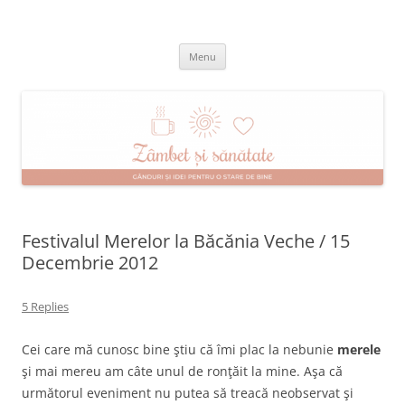
Skip
to
Zâmbet şi sănătate
content
blog despre starea de bine :)
Menu
Festivalul Merelor la Băcănia Veche / 15
Decembrie 2012
5 Replies
Cei care mă cunosc bine ştiu că îmi plac la nebunie
merele
şi mai mereu am câte unul de ronţăit la mine. Aşa că
următorul eveniment nu putea să treacă neobservat şi