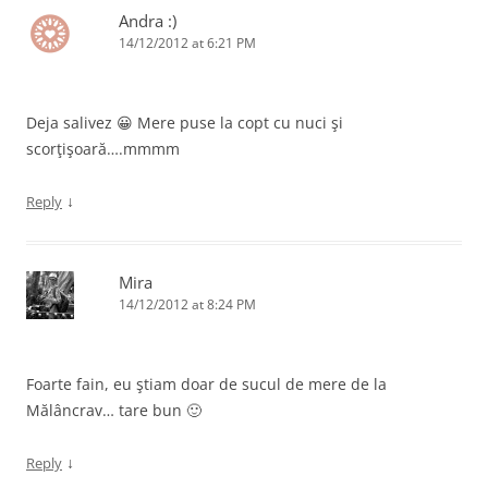
Andra :)
14/12/2012 at 6:21 PM
Deja salivez 😀 Mere puse la copt cu nuci şi
scorţişoară….mmmm
↓
Reply
Mira
14/12/2012 at 8:24 PM
Foarte fain, eu ştiam doar de sucul de mere de la
Mălâncrav… tare bun 🙂
↓
Reply