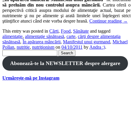
să preluăm din nou controlul asupra mâncării.
Cartea oferă o
perspectivă critică asupra modului de alimentaţie actual, bazat pe
nutrimente şi nu pe alimente şi arată limitele unei înţelegeri strict
ştiinţifice atunci când este vorba despre hrană.
Continue reading
→
This entry was posted in
Cărţi
,
Food
,
Sănătate
and tagged
alimentaţie
,
alimentaţie sănătoasă
,
carte
,
cărţi despre alimentaţia
sănătoasă
,
În apărarea mâncării
,
Manifestul unui gurmand
,
Michael
Pollan
,
nutriţie
,
nutriţionism
on
04/10/2011
by
Andra :)
.
Search
for:
Abonează-te la NEWSLETTER despre alergare
Urmărește-mă pe Instagram