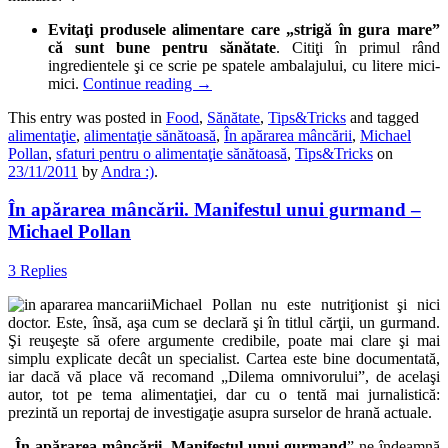
Evitaţi produsele alimentare care „strigă în gura mare”
că sunt bune pentru sănătate
. Citiţi în primul rând
ingredientele şi ce scrie pe spatele ambalajului, cu litere mici-
mici.
Continue reading
→
This entry was posted in
Food
,
Sănătate
,
Tips&Tricks
and tagged
alimentaţie
,
alimentaţie sănătoasă
,
În apărarea mâncării
,
Michael
Pollan
,
sfaturi pentru o alimentaţie sănătoasă
,
Tips&Tricks
on
23/11/2011
by
Andra :)
.
În apărarea mâncării. Manifestul unui gurmand –
Michael Pollan
3 Replies
Michael Pollan nu este nutriţionist şi nici
doctor. Este, însă, aşa cum se declară şi în titlul cărţii, un gurmand.
Şi reuşeşte să ofere argumente credibile, poate mai clare şi mai
simplu explicate decât un specialist. Cartea este bine documentată,
iar dacă vă place vă recomand „Dilema omnivorului”, de acelaşi
autor, tot pe tema alimentaţiei, dar cu o tentă mai jurnalistică:
prezintă un reportaj de investigaţie asupra surselor de hrană actuale.
„
În apărarea mâncării. Manifestul unui gurmand
” ne îndeamnă