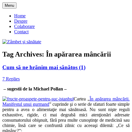
Skip
Menu
to
blog despre starea de bine :)
Zâmbet şi sănătate
content
Home
Despre
Colaborare
Contact
Tag Archives:
În apărarea mâncării
Cum să ne hrănim mai sănătos (1)
7 Replies
– sugestii de la Michael Pollan –
Cartea „
În apărarea mâncării.
Manifestul unui gurmand
” cuprinde şi o serie de sfaturi foarte simple
pentru a avea o alimentaţie mai sănătoasă. Nu sunt nişte reguli
exhaustive, rigide, ci mai degrabă mici atenţionări adresate
consumatorului obişnuit, fără prea multe cunoştinţe de medicină sau
chimie, însă care se confruntă zilnic cu aceeaşi dilemă: „Ce să
mănânc?”: