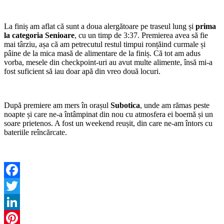
La finiș am aflat că sunt a doua alergătoare pe traseul lung și
prima
la categoria Senioare
, cu un timp de 3:37. Premierea avea să fie
mai târziu, așa că am petrecutul restul timpui ronțăind curmale și
pâine de la mica masă de alimentare de la finiș. Că tot am adus
vorba, mesele din checkpoint-uri au avut multe alimente, însă mi-a
fost suficient să iau doar apă din vreo două locuri.
După premiere am mers în orașul
Subotica
, unde am rămas peste
noapte și care ne-a întâmpinat din nou cu atmosfera ei boemă și un
soare prietenos. A fost un weekend reușit, din care ne-am întors cu
bateriile reîncărcate.
Facebook
Twitter
LinkedIn