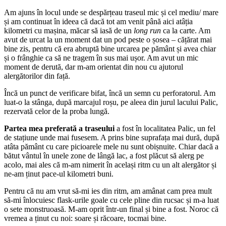
Am ajuns în locul unde se despărțeau traseul mic și cel mediu/ mare
și am continuat în ideea că dacă tot am venit până aici atâția
kilometri cu mașina, măcar să iasă de un
long run
ca la carte. Am
avut de urcat la un moment dat un pod peste o șosea – cățărat mai
bine zis, pentru că era abruptă bine urcarea pe pământ și avea chiar
și o frânghie ca să ne tragem în sus mai ușor. Am avut un mic
moment de derută, dar m-am orientat din nou cu ajutorul
alergătorilor din față.
Încă un punct de verificare bifat, încă un semn cu perforatorul. Am
luat-o la stânga, după marcajul roșu, pe aleea din jurul lacului Palic,
rezervată celor de la proba lungă.
Partea mea preferată a traseului
a fost în localitatea Palic, un fel
de stațiune unde mai fusesem. A prins bine suprafața mai dură, după
atâta pământ cu care picioarele mele nu sunt obișnuite. Chiar dacă a
bătut vântul în unele zone de lângă lac, a fost plăcut să alerg pe
acolo, mai ales că m-am nimerit în același ritm cu un alt alergător și
ne-am ținut pace-ul kilometri buni.
Pentru că nu am vrut să-mi ies din ritm, am amânat cam prea mult
să-mi înlocuiesc flask-urile goale cu cele pline din rucsac și m-a luat
o sete monstruoasă. M-am oprit într-un final și bine a fost. Noroc că
vremea a ținut cu noi: soare și răcoare, tocmai bine.