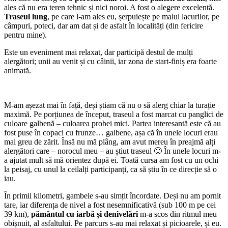
ales că nu era teren tehnic și nici noroi. A fost o alegere excelentă.
Traseul lung
, pe care l-am ales eu, șerpuiește pe malul lacurilor, pe
câmpuri, poteci, dar am dat și de asfalt în localități (din fericire
pentru mine).
Este un eveniment mai relaxat, dar participă destul de mulți
alergători; unii au venit și cu câinii, iar zona de start-finiș era foarte
animată.
M-am așezat mai în față, deși știam că nu o să alerg chiar la turație
maximă. Pe porțiunea de început, traseul a fost marcat cu panglici de
culoare galbenă – culoarea probei mici. Partea interesantă este că au
fost puse în copaci cu frunze… galbene, așa că în unele locuri erau
mai greu de zărit. Însă nu mă plâng, am avut mereu în preajmă alți
alergători care – norocul meu – au știut traseul 🙂 În unele locuri m-
a ajutat mult să mă orientez după ei. Toată cursa am fost cu un ochi
la peisaj, cu unul la ceilalți participanți, ca să știu în ce direcție să o
iau.
În primii kilometri, gambele s-au simțit încordate. Deși nu am pornit
tare, iar diferența de nivel a fost nesemnificativă (sub 100 m pe cei
39 km),
pământul cu iarbă și denivelări
m-a scos din ritmul meu
obișnuit, al asfaltului. Pe parcurs s-au mai relaxat și picioarele, și eu.