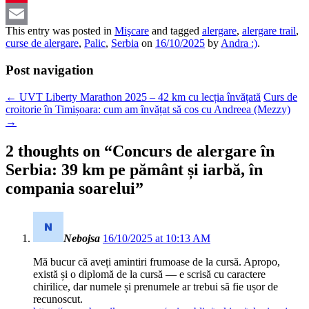
Pinterest
This entry was posted in
Mişcare
and tagged
alergare
,
alergare trail
,
Email
curse de alergare
,
Palic
,
Serbia
on
16/10/2025
by
Andra :)
.
Post navigation
←
UVT Liberty Marathon 2025 – 42 km cu lecția învățată
Curs de
croitorie în Timișoara: cum am învățat să cos cu Andreea (Mezzy)
→
2 thoughts on “
Concurs de alergare în
Serbia: 39 km pe pământ și iarbă, în
compania soarelui
”
Nebojsa
16/10/2025 at 10:13 AM
Mă bucur că aveți amintiri frumoase de la cursă. Apropo,
există și o diplomă de la cursă — e scrisă cu caractere
chirilice, dar numele și prenumele ar trebui să fie ușor de
recunoscut.