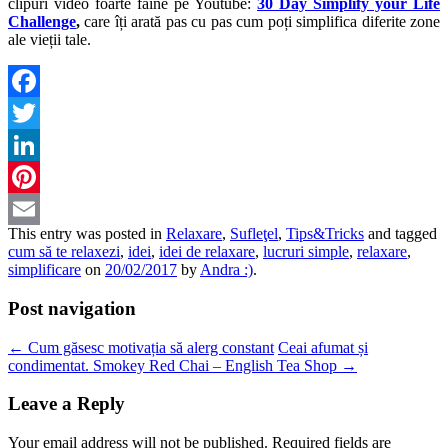
clipuri video foarte faine pe Youtube:
30 Day Simplify your Life
Challenge
,
care îți arată pas cu pas cum poți simplifica diferite zone
ale vieții tale.
Facebook
Twitter
LinkedIn
Pinterest
This entry was posted in
Relaxare
,
Sufleţel
,
Tips&Tricks
and tagged
Email
cum să te relaxezi
,
idei
,
idei de relaxare
,
lucruri simple
,
relaxare
,
simplificare
on
20/02/2017
by
Andra :)
.
Post navigation
←
Cum găsesc motivația să alerg constant
Ceai afumat și
condimentat. Smokey Red Chai – English Tea Shop
→
Leave a Reply
Your email address will not be published.
Required fields are