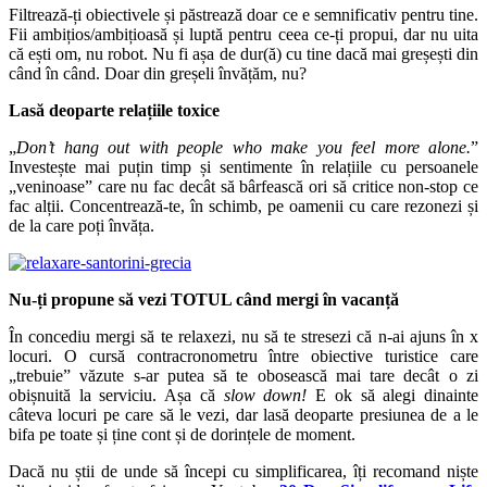
Filtrează-ți obiectivele și păstrează doar ce e semnificativ pentru tine.
Fii ambițios/ambițioasă și luptă pentru ceea ce-ți propui, dar nu uita
că ești om, nu robot. Nu fi așa de dur(ă) cu tine dacă mai greșești din
când în când. Doar din greșeli învățăm, nu?
Lasă deoparte relațiile toxice
„
Don
’t hang out
with people who make you feel more alone.
”
Investește mai puțin timp și sentimente în relațiile cu persoanele
„veninoase” care nu fac decât să bârfească ori să critice non-stop ce
fac alții. Concentrează-te, în schimb, pe oamenii cu care rezonezi și
de la care poți învăța.
Nu-ți propune să vezi TOTUL când mergi în vacanță
În concediu mergi să te relaxezi, nu să te stresezi că n-ai ajuns în x
locuri. O cursă contracronometru între obiective turistice care
„trebuie” văzute s-ar putea să te obosească mai tare decât o zi
obișnuită la serviciu. Așa că
slow down!
E ok să alegi dinainte
câteva locuri pe care să le vezi, dar lasă deoparte presiunea de a le
bifa pe toate și ține cont și de dorințele de moment.
Dacă nu știi de unde să începi cu simplificarea, îți recomand niște