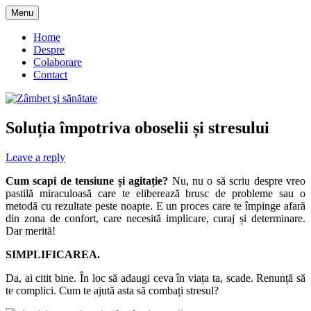
Skip
Menu
to
blog despre starea de bine :)
Zâmbet şi sănătate
content
Home
Despre
Colaborare
Contact
Soluția împotriva oboselii și stresului
Leave a reply
Cum scapi de tensiune și agitație?
Nu, nu o să scriu despre vreo
pastilă miraculoasă care te eliberează brusc de probleme sau o
metodă cu rezultate peste noapte. E un proces care te împinge afară
din zona de confort, care necesită implicare, curaj și determinare.
Dar merită!
SIMPLIFICAREA.
Da, ai citit bine. În loc să adaugi ceva în viața ta, scade. Renunță să
te complici. Cum te ajută asta să combați stresul?