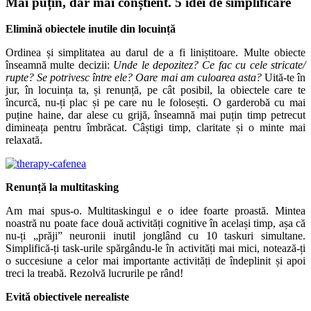
Mai puțin, dar mai conștient. 5 idei de simplificare
Elimină obiectele inutile din locuință
Ordinea și simplitatea au darul de a fi liniștitoare. Multe obiecte
înseamnă multe decizii:
Unde le depozitez? Ce fac cu cele stricate/
rupte? Se potrivesc între ele? Oare mai am culoarea asta?
Uită-te în
jur, în locuința ta, și renunță, pe cât posibil, la obiectele care te
încurcă, nu-ți plac și pe care nu le folosești. O garderobă cu mai
puține haine, dar alese cu grijă, înseamnă mai puțin timp petrecut
dimineața pentru îmbrăcat. Câștigi timp, claritate și o minte mai
relaxată.
Renunță la multitasking
Am mai spus-o. Multitaskingul e o idee foarte proastă. Mintea
noastră nu poate face două activități cognitive în același timp, așa că
nu-ți „prăji” neuronii inutil jonglând cu 10 taskuri simultane.
Simplifică-ți task-urile spărgându-le în activități mai mici, notează-ți
o succesiune a celor mai importante activități de îndeplinit și apoi
treci la treabă. Rezolvă lucrurile pe rând!
Evită obiectivele nerealiste