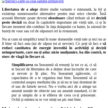
Libertatea de a alege
dintre multe variante e minunată, la fel și
existența numeroaselor alternative pentru mai orice chestie. Însă
această libertate poate deveni
obositoare
când trebuie să iei
decizii
peste decizii
nu doar în capitolele importane ale vieții tale, ci și în
fiecare moment din cotidian: în fața dulapului cu haine, la raionul de
bureți de vase sau cel de săpunuri ori la restaurant.
Nu ai cum să simplifici totul în toate domeniile vieții tale și nici nu ar
fi bine să faci asta (iar de săpun tot ai nevoie). Ce poți să faci e
să
reduci cantitatea de energie investită în activități și decizii
neimportante, care nu-ți aduc nicio mulțumire, ba din contră, te
storc de vlagă în fiecare zi.
Simplificarea
nu înseamnă să renunți la tot ce ai, ci să
te bucuri de libertatea de a deține doar lucrurile de care
ai nevoie și îți plac. Nu înseamnă zgârcenie, ci
capacitatea de a te organiza mai bine. Înseamnă să ai
controlul asupra mediului tău și să nu te lași dominat de
el sau de falsele nevoi. Nu e vorba aici de a atinge un
anumit număr de obiecte sau un anumit standard, ci de
pur și simplu de a te elibera de ceea ce-ți prisosește.
Ochii și mintea ta se vor simți un pic mai bine.