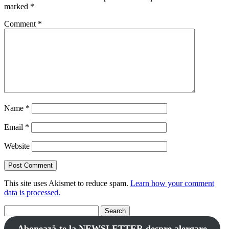
marked
*
Comment
*
Name
*
Email
*
Website
This site uses Akismet to reduce spam.
Learn how your comment
data is processed.
Search
for:
Abonează-te la NEWSLETTER despre alergare