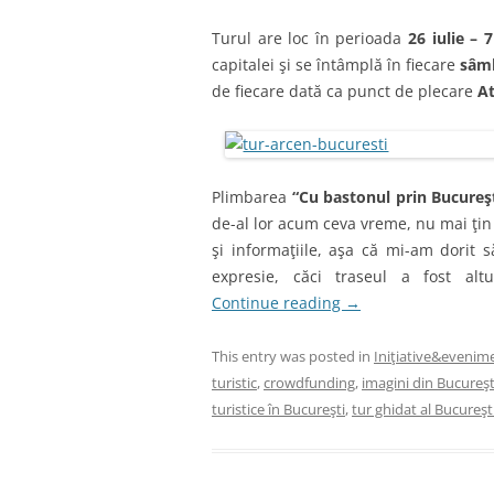
Turul are loc în perioada
26 iulie –
capitalei şi se întâmplă în fiecare
sâmb
de fiecare dată ca punct de plecare
At
Plimbarea
“Cu bastonul prin Bucureş
de-al lor acum ceva vreme, nu mai ţin
şi informaţiile, aşa că mi-am dorit 
expresie, căci traseul a fost alt
Continue reading
→
This entry was posted in
Iniţiative&evenim
turistic
,
crowdfunding
,
imagini din Bucureşt
turistice în Bucureşti
,
tur ghidat al Bucureşt