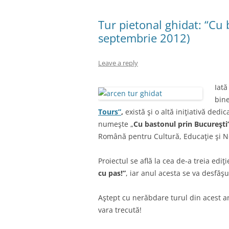
Tur pietonal ghidat: “Cu 
septembrie 2012)
Leave a reply
Iată
bine
Tours”
,
există şi o altă iniţiativă dedi
numeşte „
Cu bastonul prin Bucureşti
Română pentru Cultură, Educaţie şi No
Proiectul se află la cea de-a treia edi
cu pas!”
, iar anul acesta se va desfăş
Aştept cu nerăbdare turul din acest an,
vara trecută!