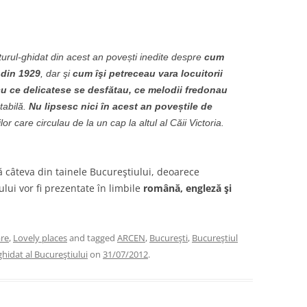
turul-ghidat din acest an povești inedite despre
cum
 din 1929
, dar şi
cum îşi petreceau vara locuitorii
cu ce delicatese se desfătau, ce melodii fredonau
tabilă.
Nu lipsesc nici în acest an pove
știle de
lor care circulau de la un cap la altul al Căii Victoria.
dă câteva din tainele Bucureştiului, deoarece
ului vor fi prezentate în limbile
română, engleză şi
are
,
Lovely places
and tagged
ARCEN
,
Bucureşti
,
Bucureştiul
ghidat al Bucureştiului
on
31/07/2012
.