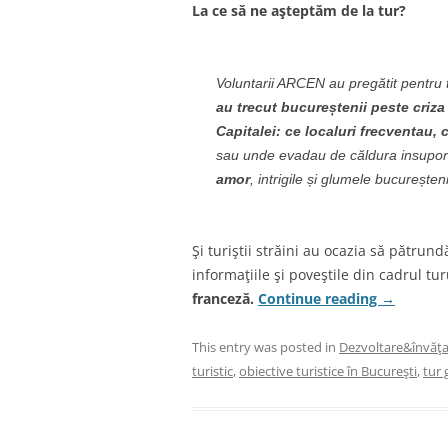
La ce să ne aşteptăm de la tur?
Voluntarii ARCEN au pregătit pentru 
au trecut bucure
ștenii peste criza
Capitalei:
ce localuri frecventau, 
sau unde evadau de căldura insupor
amor
, intrigile și glumele bucureșteni
Şi turiştii străini au ocazia să pătrun
informaţiile şi poveştile din cadrul tur
franceză.
Continue reading
→
This entry was posted in
Dezvoltare&învăţ
turistic
,
obiective turistice în Bucureşti
,
tur 