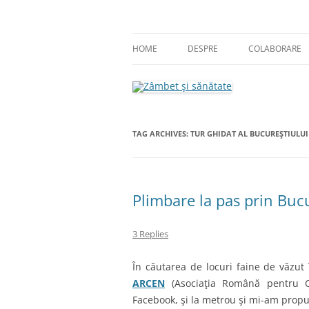
Skip
to
content
blog despre starea de bine :)
Zâmbet şi sănătate
HOME
DESPRE
COLABORARE
TAG ARCHIVES:
TUR GHIDAT AL BUCUREŞTIULUI
Plimbare la pas prin Bu
3 Replies
În căutarea de locuri faine de văzut 
ARCEN
(Asociaţia Română pentru Cu
Facebook, şi la metrou şi mi-am propus