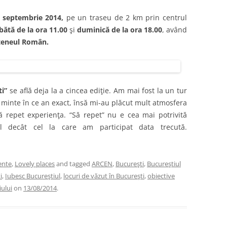
 7 septembrie 2014,
pe un traseu de 2 km prin centrul
ătă de la ora 11.00
şi
duminică de la ora 18.00
, având
eneul Român.
ti”
se află deja la a cincea ediţie. Am mai fost la un tur
 minte în ce an exact, însă mi-au plăcut mult atmosfera
să repet experienţa. “Să repet” nu e cea mai potrivită
ul decât cel la care am participat data trecută.
ente
,
Lovely places
and tagged
ARCEN
,
Bucureşti
,
Bucureştiul
i
,
Iubesc Bucureştiul
,
locuri de văzut în Bucureşti
,
obiective
iului
on
13/08/2014
.