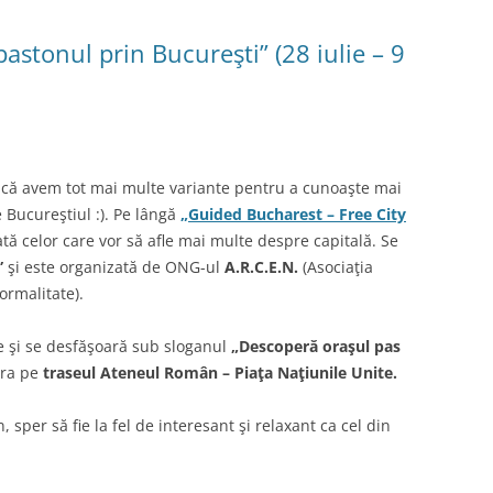
bastonul prin Bucureşti” (28 iulie – 9
 că avem tot mai multe variante pentru a cunoaşte mai
 Bucureştiul :). Pe lângă
„Guided Bucharest – Free City
cată celor care vor să afle mai multe despre capitală. Se
”
şi este organizată de ONG-ul
A.R.C.E.N.
(Asociaţia
rmalitate).
ţie şi se desfăşoară sub sloganul
„Descoperă oraşul pas
ura pe
traseul Ateneul Român – Piaţa Naţiunile Unite
.
 sper să fie la fel de interesant şi relaxant ca cel din