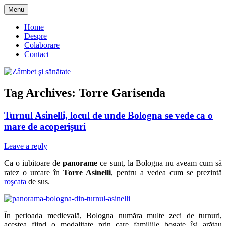
Skip
Menu
to
blog despre starea de bine :)
Zâmbet şi sănătate
content
Home
Despre
Colaborare
Contact
Tag Archives:
Torre Garisenda
Turnul Asinelli, locul de unde Bologna se vede ca o
mare de acoperişuri
Leave a reply
Ca o iubitoare de
panorame
ce sunt, la Bologna nu aveam cum să
ratez o urcare în
Torre Asinelli
, pentru a vedea cum se prezintă
roşcata
de sus.
În perioada medievală, Bologna număra multe zeci de turnuri,
acestea fiind o modalitate prin care familiile bogate îşi arătau