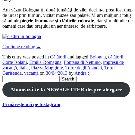
Am văzut Bologna în două jumătăţi de zile, deci n-a prea fost timp
de urcat prin turnuri, vizitat muzee sau palate. M-am mulţumit totuşi
să admir
pieţele frumoase şi clădirile colorate
, dar şi mulţimile de
oameni care dau oraşului un aer tineresc, de sărbătoare.
Continue reading
→
This entry was posted in
Călătorii
and tagged
Bologna
,
călătorii
,
Corte Isolani
,
Emilia-Romagna
,
Fontana di Nettuno
,
impresii de
vacanţă
,
Italia
,
Piazza Maggiore
,
Torre degli Asinelli
,
Torre
Garisenda
,
vacanţă
on
30/04/2013
by
Andra :)
.
Search
for:
Abonează-te la NEWSLETTER despre alergare
Urmărește-mă pe Instagram