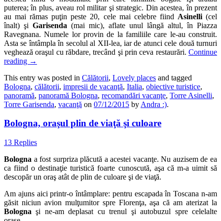
puterea; în plus, aveau rol militar şi strategic. Din acestea, în prezent
au mai rămas puţin peste 20, cele mai celebre fiind
Asinelli
(cel
înalt) şi
Garisenda
(mai mic), aflate unul lângă altul, în Piazza
Ravegnana. Numele lor provin de la familiile care le-au construit.
Asta se întâmpla în secolul al XII-lea, iar de atunci cele două turnuri
veghează oraşul cu răbdare, trecând şi prin ceva restaurări.
Continue
reading
→
This entry was posted in
Călătorii
,
Lovely places
and tagged
Bologna
,
călătorii
,
impresii de vacanţă
,
Italia
,
obiective turistice
,
panoramă
,
panoramă Bologna
,
recomandări vacanţe
,
Torre Asinelli
,
Torre Garisenda
,
vacanţă
on
07/12/2015
by
Andra :)
.
Bologna, oraşul plin de viaţă şi culoare
13 Replies
Bologna
a fost surpriza plăcută a acestei vacanţe. Nu auzisem de ea
ca fiind o destinaţie turistică foarte cunoscută, aşa că m-a uimit să
descopăr un oraş atât de plin de culoare şi de viaţă.
Am ajuns aici printr-o întâmplare: pentru escapada în Toscana n-am
găsit niciun avion mulţumitor spre Florenţa, aşa că am aterizat la
Bologna
şi ne-am deplasat cu trenul şi autobuzul spre celelalte
oraşe.