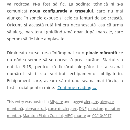
va redresa. N-a fost să fie. La ședința tehnică ni s-a
comunicat
noua configurație a traseului
, care nu mai
ajungea în zonele expuse și cele cu lanțuri de pe creastă.
Oricum, și această rută îmi era necunoscută, așa că urma
să alerg maratonul ghidându-mă doar după marcaje, care
speram să fie bine amplasate.
Dimineața cursei ne-a întâmpinat cu o
ploaie măruntă
ce
nu dădea semne să se oprească prea curând. Startul s-a
dat la 9:15, pentru că fiecărui alergător i s-a scanat
numărul și i s-a verificat echipamentul obligatoriu.
Echipament care, aveam să-mi dau seama mai târziu, a
fost crucial pentru mine.
Continue reading
→
This entry was posted in
Mişcare
and tagged
alergare
,
alergare
montană
,
alergare trail
,
curse de alergare
,
DNF
,
maraton
,
maraton
montan
,
Maraton Piatra Craiului
,
MPC
,
munte
on
09/10/2017
.