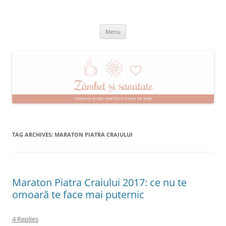
Skip
to
Zâmbet şi sănătate
content
blog despre starea de bine :)
Menu
TAG ARCHIVES:
MARATON PIATRA CRAIULUI
Maraton Piatra Craiului 2017: ce nu te
omoară te face mai puternic
4 Replies