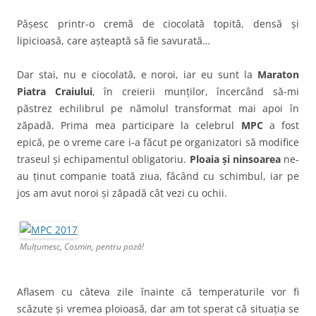
Pășesc printr-o cremă de ciocolată topită, densă și
lipicioasă, care așteaptă să fie savurată…
Dar stai, nu e ciocolată, e noroi, iar eu sunt la
Maraton
Piatra Craiului
, în creierii munților, încercând să-mi
păstrez echilibrul pe nămolul transformat mai apoi în
zăpadă. Prima mea participare la celebrul
MPC
a fost
epică, pe o vreme care i-a făcut pe organizatori să modifice
traseul și echipamentul obligatoriu.
Ploaia și ninsoarea
ne-
au ținut companie toată ziua, făcând cu schimbul, iar pe
jos am avut noroi și zăpadă cât vezi cu ochii.
Mulțumesc, Cosmin, pentru poză!
Aflasem cu câteva zile înainte că temperaturile vor fi
scăzute și vremea ploioasă, dar am tot sperat că situația se