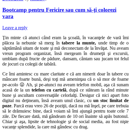
Bootcamp pentru Fericire sau cum să-ţi colorezi
vara
Leave a reply
Ţin minte că atunci când eram la şcoală, în vacanţele de vară îmi
plăcea la nebunie să merg în
tabere la munte,
unde timp de o
săptămână uitam de toate şi mă deconectam de la învăţat. Nu aveam
vreun program organizat, însă mergeam în drumeţii şi excursii,
umblam după fructe de pădure, dansam, cântam sau jucam tot felul
de jocuri cu colegii de tabără.
Ce îmi amintesc cu mare claritate e că am nimerit doar în tabere cu
mâncare foarte bună, deşi toţi mă ameninţau că o să mor de foame
pe-acolo 😛 Ah, şi pe-atunci nu aveam telefon mobil, aşa că sunam
acasă de la un
telefon cu cartelă
, după ce stăteam la rând minute
bune şi ascultam conversaţiile celorlalţi. Desigur că nici apart foto
digital nu deţineam, însă aveam unul clasic, cu
un stoc limitat de
poze
. Parcă erau vreo 26 de poziţii, dacă nu mă înşel, pe care trebuia
să le drămuiesc bine, dacă voiam să îmi ajungă pentru toate cele 7
zile. De fiecare dată, mă gândeam de 10 ori înainte să apăs butonul.
Chiar şi aşa, lipsite de tehnologie şi de social media, au fost nişte
vacanţe splendide, la care mă gândesc cu drag.