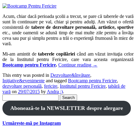
Acum, chiar dacă perioada şcolii a trecut, se pare că taberele de vară
sunt în continuare pe val, chiar şi pentru adulţi. Am văzut o ofertă
consistentă de
tabere de dezvoltare personală, artistice, sportive
etc., unde oamenii se adună timp de mai multe zile pentru a învăţa
ceva sau pur şi simplu pentru a trăi o experienţă frumoasă în miez de
vară.
Mi-am amintit de
taberele copilăriei
când am văzut invitaţia celor
de la Institutul pentru Fericire, care vara aceasta organizează
Bootcamp pentru Fericire
.
Continue reading
→
This entry was posted in
Dezvoltare&învăţare
,
Iniţiative&evenimente
and tagged
Bootcamp pentru Fericire
,
dezvoltare personală
,
fericire
,
Institutul pentru Fericire
,
tabără de
vară
on
29/07/2015
by
Andra :)
.
Search
for:
Abonează-te la NEWSLETTER despre alergare
Urmărește-mă pe Instagram