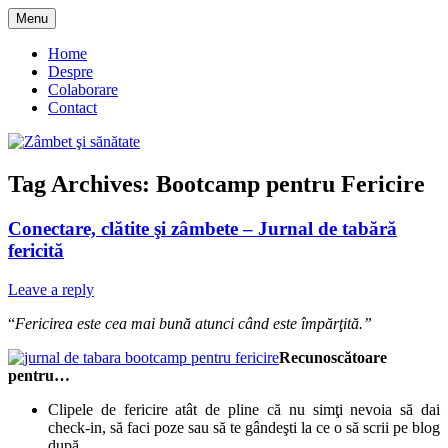
Skip
Menu
to
blog despre starea de bine :)
Zâmbet şi sănătate
content
Home
Despre
Colaborare
Contact
Tag Archives:
Bootcamp pentru Fericire
Conectare, clătite şi zâmbete – Jurnal de tabără
fericită
Leave a reply
“
Fericirea este cea mai bună atunci când este împărţită.”
Recunoscătoare
pentru…
Clipele de fericire atât de pline că nu simţi nevoia să dai
check-in, să faci poze sau să te gândeşti la ce o să scrii pe blog
după.