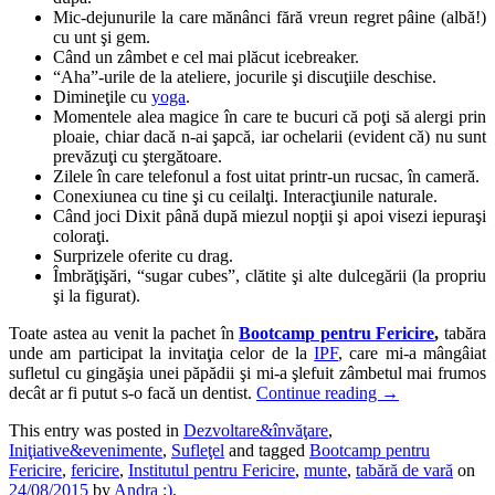
Mic-dejunurile la care mănânci fără vreun regret pâine (albă!)
cu unt şi gem.
Când un zâmbet e cel mai plăcut icebreaker.
“Aha”-urile de la ateliere, jocurile şi discuţiile deschise.
Dimineţile cu
yoga
.
Momentele alea magice în care te bucuri că poţi să alergi prin
ploaie, chiar dacă n-ai şapcă, iar ochelarii (evident că) nu sunt
prevăzuţi cu ştergătoare.
Zilele în care telefonul a fost uitat printr-un rucsac, în cameră.
Conexiunea cu tine şi cu ceilalţi. Interacţiunile naturale.
Când joci Dixit până după miezul nopţii şi apoi visezi iepuraşi
coloraţi.
Surprizele oferite cu drag.
Îmbrăţişări, “sugar cubes”, clătite şi alte dulcegării (la propriu
şi la figurat).
Toate astea au venit la pachet în
Bootcamp pentru Fericire
,
tabăra
unde am participat la invitaţia celor de la
IPF
, care mi-a mângâiat
sufletul cu gingăşia unei păpădii şi mi-a şlefuit zâmbetul mai frumos
decât ar fi putut s-o facă un dentist.
Continue reading
→
This entry was posted in
Dezvoltare&învăţare
,
Iniţiative&evenimente
,
Sufleţel
and tagged
Bootcamp pentru
Fericire
,
fericire
,
Institutul pentru Fericire
,
munte
,
tabără de vară
on
24/08/2015
by
Andra :)
.