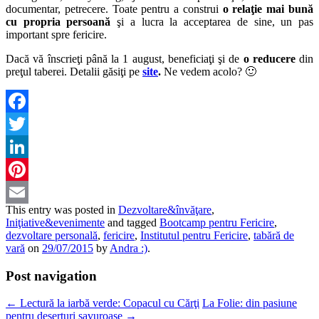
documentar, petrecere. Toate pentru a construi
o relaţie mai bună
cu propria persoană
şi a lucra la acceptarea de sine, un pas
important spre fericire.
Dacă vă înscrieţi până la 1 august, beneficiaţi şi de
o reducere
din
preţul taberei. Detalii găsiţi pe
site
.
Ne vedem acolo? 🙂
Facebook
Twitter
LinkedIn
Pinterest
This entry was posted in
Dezvoltare&învăţare
,
Email
Iniţiative&evenimente
and tagged
Bootcamp pentru Fericire
,
dezvoltare personală
,
fericire
,
Institutul pentru Fericire
,
tabără de
vară
on
29/07/2015
by
Andra :)
.
Post navigation
←
Lectură la iarbă verde: Copacul cu Cărţi
La Folie: din pasiune
pentru deserturi savuroase
→