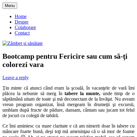
Skip
Menu
to
blog despre starea de bine :)
Zâmbet şi sănătate
content
Home
Despre
Colaborare
Contact
Bootcamp pentru Fericire sau cum să-ţi
colorezi vara
Leave a reply
Ţin minte că atunci când eram la şcoală, în vacanţele de vară îmi
plăcea la nebunie să merg în
tabere la munte,
unde timp de o
săptămână uitam de toate şi mă deconectam de la învăţat. Nu aveam
vreun program organizat, însă mergeam în drumeţii şi excursii,
umblam după fructe de pădure, dansam, cântam sau jucam tot felul
de jocuri cu colegii de tabără.
Ce îmi amintesc cu mare claritate e că am nimerit doar în tabere cu
mâncare foarte bună, deşi toţi mă ameninţau că o să mor de foame