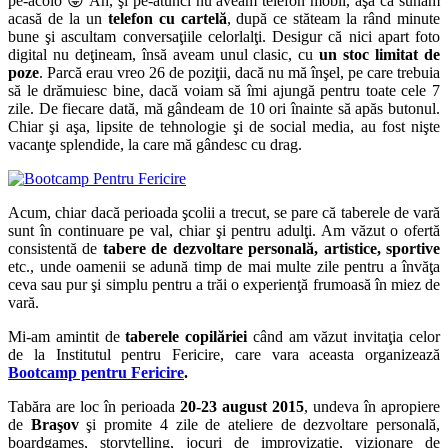
pe-acolo 😛 Ah, şi pe-atunci nu aveam telefon mobil, aşa că sunam
acasă de la un
telefon cu cartelă
, după ce stăteam la rând minute
bune şi ascultam conversaţiile celorlalţi. Desigur că nici apart foto
digital nu deţineam, însă aveam unul clasic, cu
un stoc limitat de
poze
. Parcă erau vreo 26 de poziţii, dacă nu mă înşel, pe care trebuia
să le drămuiesc bine, dacă voiam să îmi ajungă pentru toate cele 7
zile. De fiecare dată, mă gândeam de 10 ori înainte să apăs butonul.
Chiar şi aşa, lipsite de tehnologie şi de social media, au fost nişte
vacanţe splendide, la care mă gândesc cu drag.
Acum, chiar dacă perioada şcolii a trecut, se pare că taberele de vară
sunt în continuare pe val, chiar şi pentru adulţi. Am văzut o ofertă
consistentă de
tabere de dezvoltare personală, artistice, sportive
etc., unde oamenii se adună timp de mai multe zile pentru a învăţa
ceva sau pur şi simplu pentru a trăi o experienţă frumoasă în miez de
vară.
Mi-am amintit de
taberele copilăriei
când am văzut invitaţia celor
de la Institutul pentru Fericire, care vara aceasta organizează
Bootcamp pentru Fericire
.
Tabăra are loc în perioada
20-23 august 2015
, undeva în apropiere
de
Braşov
şi promite 4 zile de ateliere de dezvoltare personală,
boardgames, storytelling, jocuri de improvizaţie, vizionare de