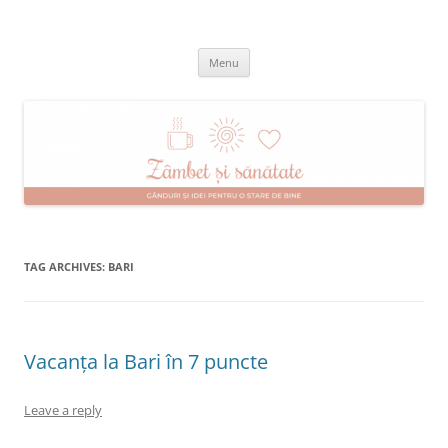
Skip
to
Zâmbet şi sănătate
content
blog despre starea de bine :)
Menu
TAG ARCHIVES:
BARI
Vacanța la Bari în 7 puncte
Leave a reply