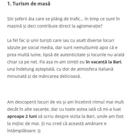
1. Turism de masă
Știi șoferii ăia care se plâng de trafic… în timp ce sunt în
mașină și deci contribuie direct la aglomerație?
La fel fac și unii turiști care iau cu asalt diverse locuri
văzute pe social media, dar sunt nemulțumiți apoi că e
prea multă lume, lipsă de autenticitate și locurile nu arată
chiar ca pe net. Fix așa m-am simțit eu
în vacanță la Bari
,
una îndelung așteptată, cu dor de atmosfera italiană
minunată și de mâncarea delicioasă.
Am descoperit locuri de vis și am încetinit ritmul mai mult
decât în alte vacanțe, dar cu toate astea iată că mi-a luat
aproape 2 luni
să scriu despre vizita la Bari, unde am fost
la mijloc de mai. Și nu cred că această amânare e
întâmplătoare :))