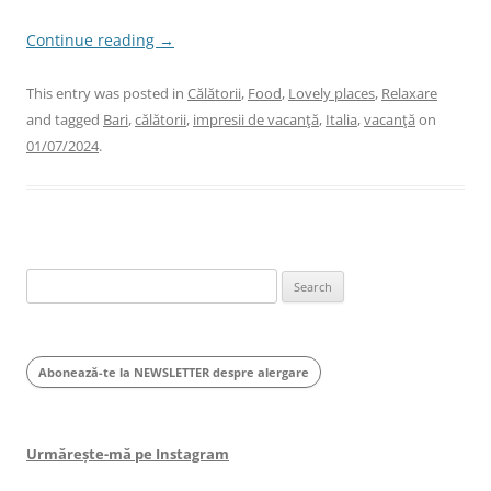
Continue reading
→
This entry was posted in
Călătorii
,
Food
,
Lovely places
,
Relaxare
and tagged
Bari
,
călătorii
,
impresii de vacanţă
,
Italia
,
vacanţă
on
01/07/2024
.
Search
for:
Abonează-te la NEWSLETTER despre alergare
Urmărește-mă pe Instagram