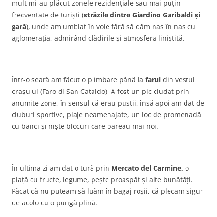
mult mi-au plăcut zonele rezidențiale sau mai puțin
frecventate de turiști (
străzile dintre Giardino Garibaldi și
gară
), unde am umblat în voie fără să dăm nas în nas cu
aglomerația, admirând clădirile și atmosfera liniștită.
Într-o seară am făcut o plimbare până la
farul
din vestul
orașului (Faro di San Cataldo). A fost un pic ciudat prin
anumite zone, în sensul că erau pustii, însă apoi am dat de
cluburi sportive, plaje neamenajate, un loc de promenadă
cu bănci și niște blocuri care păreau mai noi.
În ultima zi am dat o tură prin
Mercato del Carmine,
o
piață cu fructe, legume, pește proaspăt și alte bunătăți.
Păcat că nu puteam să luăm în bagaj roșii, că plecam sigur
de acolo cu o pungă plină.