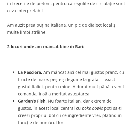
în trecerile de pietoni, pentru că regulile de circulație sunt
ceva interpretabil.
Am auzit prea puțină italiană, un pic de dialect local și
multe limbi străine.
2 locuri unde am mâncat bine în Bari:
La Pesciera.
Am mâncat aici cel mai gustos prânz, cu
fructe de mare, pește și legume la grătar – exact
gustul Italiei, pentru mine. A durat mult până a venit
comanda, însă a meritat așteptarea.
Garden’s Fish.
Nu foarte italian, dar extrem de
gustos, în acest local central cu
poke bowls
poți să-ți
creezi propriul bol cu ce ingrediente vrei, plătind în
funcție de numărul lor.