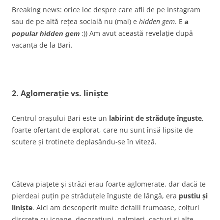
Breaking news: orice loc despre care afli de pe Instagram
sau de pe altă rețea socială nu (mai) e
hidden gem
. E
a
:)) Am avut această revelație după
popular hidden gem
vacanța de la Bari.
2. Aglomerație vs. liniște
Centrul orașului Bari este un
labirint de străduțe înguste
,
foarte ofertant de explorat, care nu sunt însă lipsite de
scutere și trotinete deplasându-se în viteză.
Câteva piațete și străzi erau foarte aglomerate, dar dacă te
pierdeai puțin pe străduțele înguste de lângă, era
pustiu și
liniște
. Aici am descoperit multe detalii frumoase, colțuri
discrete cu icoane, decorațiuni, palmieri, cactuși și alte