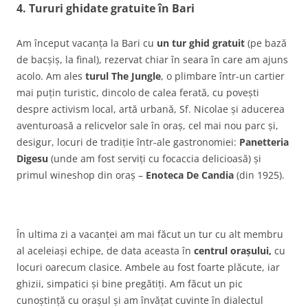
4. Tururi ghidate gratuite în Bari
Am început vacanța la Bari cu
un tur ghid gratuit
(pe bază
de bacșiș, la final), rezervat chiar în seara în care am ajuns
acolo. Am ales
turul The Jungle
, o plimbare într-un cartier
mai puțin turistic, dincolo de calea ferată, cu povești
despre activism local, artă urbană, Sf. Nicolae și aducerea
aventuroasă a relicvelor sale în oraș, cel mai nou parc și,
desigur, locuri de tradiție într-ale gastronomiei:
Panetteria
Digesu
(unde am fost serviți cu focaccia delicioasă) și
primul wineshop din oraș –
Enoteca De Candia
(din 1925).
În ultima zi a vacanței am mai făcut un tur cu alt membru
al aceleiași echipe, de data aceasta în
centrul orașului,
cu
locuri oarecum clasice. Ambele au fost foarte plăcute, iar
ghizii, simpatici și bine pregătiți. Am făcut un pic
cunoștință cu orașul și am învățat cuvinte în dialectul