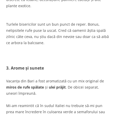
plante exotice.
Turlele bisericilor sunt un bun punct de reper. Bonus,
nelipsitele rufe puse la uscat. Cred că oamenii ăștia spală
zilnic câte ceva, nu știu dacă din nevoie sau doar ca să aibă
ce arbora la balcoane.
3. Arome și sunete
Vacanța din Bari a fost aromatizată cu un mix original de
miros de rufe spălate
și
ulei prăjit
. De obicei separat,
uneori împreună.
Mi-am reamintit că în sudul Italiei nu trebuie să-mi pun
prea mare încredere în culoarea verde a semaforului sau