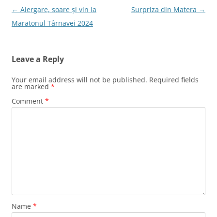
k
Post
←
Alergare, soare și vin la
Surpriza din Matera
→
navigation
Maratonul Târnavei 2024
Leave a Reply
Your email address will not be published.
Required fields
are marked
*
Comment
*
Name
*