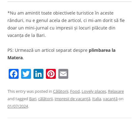
*Nu am amintit toate obiectivele turistice în aceste
rânduri, nu e genul acela de articol, ci mi-am dorit să fie
doar un mini-jurnal cu impresii și locuri plăcute din
vacanța de la Bari.
PS: Urmează un articol separat despre
plimbarea la
Matera
.
F
T
Li
Pi
E
a
w
n
nt
m
c
itt
k
er
ai
This entry was posted in
Călătorii
,
Food
,
Lovely places
,
Relaxare
and tagged
Bari
,
călătorii
,
impresii de vacanţă
,
Italia
,
vacanţă
on
e
er
e
e
l
01/07/2024
.
b
dI
st
o
n
o