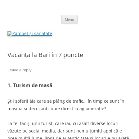
Skip
to
Zâmbet şi sănătate
content
blog despre starea de bine :)
Menu
Vacanța la Bari în 7 puncte
Leave a reply
1. Turism de masă
Știi șoferii ăia care se plâng de trafic… în timp ce sunt în
mașină și deci contribuie direct la aglomerație?
La fel fac și unii turiști care iau cu asalt diverse locuri
văzute pe social media, dar sunt nemulțumiți apoi că e
prea multă lume, lipsă de autenticitate și locurile nu arată