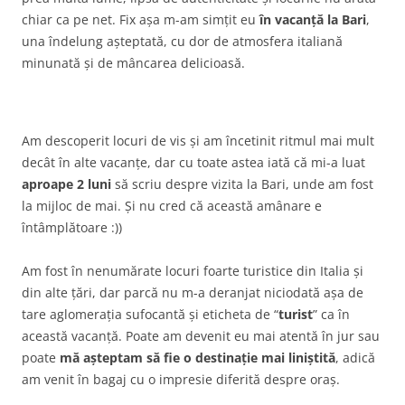
chiar ca pe net. Fix așa m-am simțit eu
în vacanță la Bari
,
una îndelung așteptată, cu dor de atmosfera italiană
minunată și de mâncarea delicioasă.
Am descoperit locuri de vis și am încetinit ritmul mai mult
decât în alte vacanțe, dar cu toate astea iată că mi-a luat
aproape 2 luni
să scriu despre vizita la Bari, unde am fost
la mijloc de mai. Și nu cred că această amânare e
întâmplătoare :))
Am fost în nenumărate locuri foarte turistice din Italia și
din alte țări, dar parcă nu m-a deranjat niciodată așa de
tare aglomerația sufocantă și eticheta de “
turist
” ca în
această vacanță. Poate am devenit eu mai atentă în jur sau
poate
mă așteptam să fie o destinație mai liniștită
, adică
am venit în bagaj cu o impresie diferită despre oraș.