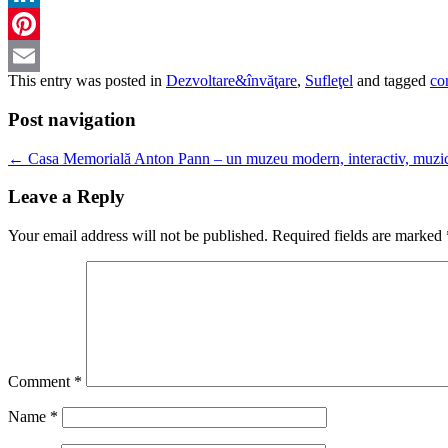
LinkedIn
Pinterest
This entry was posted in
Dezvoltare&învăţare
,
Sufleţel
and tagged
co
Email
Post navigation
←
Casa Memorială Anton Pann – un muzeu modern, interactiv, muzi
Leave a Reply
Your email address will not be published.
Required fields are marked
Comment
*
Name
*