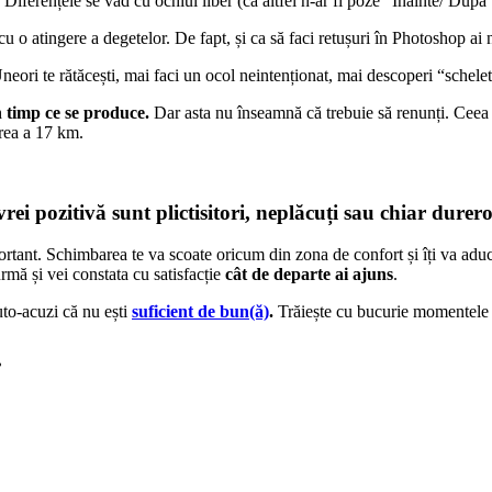
. Diferențele se văd cu ochiul liber (că altfel n-ar fi poze “Înainte/ După
 cu o atingere a degetelor. De fapt, și ca să faci retușuri în Photoshop a
Uneori te rătăcești, mai faci un ocol neintenționat, mai descoperi “schelet
n timp ce se produce.
Dar asta nu înseamnă că trebuie să renunți. Ceea c
rea a 17 km.
ei pozitivă sunt plictisitori, neplăcuți sau chiar durero
portant. Schimbarea te va scoate oricum din zona de confort și îți va aduce
 urmă și vei constata cu satisfacție
cât de departe ai ajuns
.
uto-acuzi că nu ești
suficient de bun(ă)
.
Trăiește cu bucurie momentele a
.