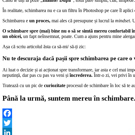
Când te uiți la poze „
Înainte/ După”
, totul pare simplu, clar, limpede
În realitate, schimbarea nu e ca un filtru în Photoshop pe care îl aplici
Schimbarea e
un proces,
mai ales că presupune și lucrul la
mindset
. 
O schimbare spre (mai) bine nu o să se simtă mereu confortabil î
un obicei,
un fapt neînsemnat, poate. Cum a ajuns pentru mine alerga
Așa că scriu articolul ăsta ca să-mi/ să-ți zic:
Nu te descuraja dacă pașii spre schimbarea pe care o vr
Ai luat o decizie și ai acționat spre transformare, iar asta e cel mai im
neputință, dar pas cu pas va veni și
încrederea.
Într-o zi, vei privi în
Tratează cu un pic de
curiozitate
procesul de schimbare în loc să te a
Până la urmă, suntem mereu în schimbare
Facebook
Twitter