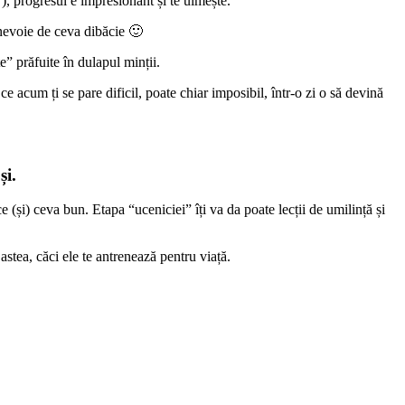
”), progresul e impresionant și te uimește.
i nevoie de ceva dibăcie 🙂
e” prăfuite în dulapul minții.
e acum ți se pare dificil, poate chiar imposibil, într-o zi o să devină
și.
 (și) ceva bun. Etapa “uceniciei” îți va da poate lecții de umilință și
stea, căci ele te antrenează pentru viață.