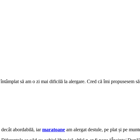
a întâmplat să am o zi mai dificilă la alergare. Cred că îmi propusesem s
 decât abordabilă, iar
maratoane
am alergat destule, pe plat și pe munt