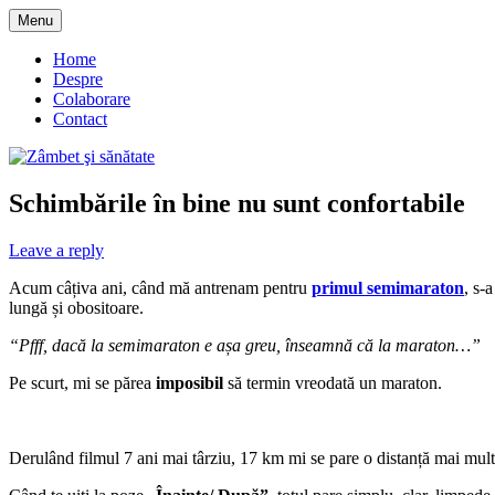
Skip
Menu
to
blog despre starea de bine :)
Zâmbet şi sănătate
content
Home
Despre
Colaborare
Contact
Schimbările în bine nu sunt confortabile
Leave a reply
Acum câțiva ani, când mă antrenam pentru
primul semimaraton
, s-
lungă și obositoare.
“Pfff, dacă la semimaraton e așa greu, înseamnă că la maraton…”
Pe scurt, mi se părea
imposibil
să termin vreodată un maraton.
Derulând filmul 7 ani mai târziu, 17 km mi se pare o distanță mai mult