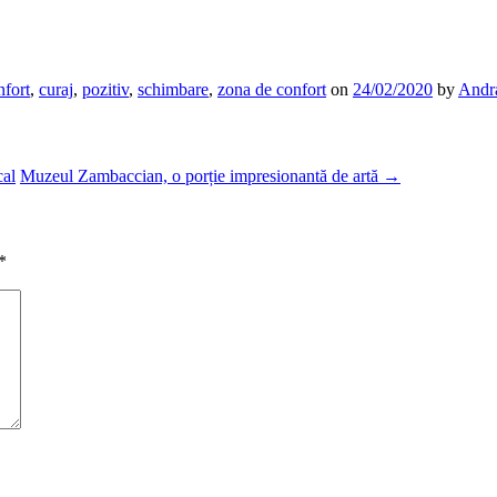
nfort
,
curaj
,
pozitiv
,
schimbare
,
zona de confort
on
24/02/2020
by
Andra
cal
Muzeul Zambaccian, o porție impresionantă de artă
→
*