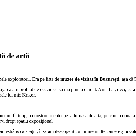
ă de artă
ele exploratorii. Era pe lista de
muzee de vizitat în București
, așa că
șa că am profitat de ocazie ca să mă pun la curent. Am aflat, deci, că a
ele lui mic Krikor.
 români. În timp, a construit o colecție valoroasă de artă, pe care a donat-
rvi drept spațiu expozițional.
i restrâns ca spațiu, însă am descoperit cu uimire multe camere și
o col