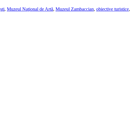
şti
,
Muzeul Naţional de Artă
,
Muzeul Zambaccian
,
obiective turistice
,