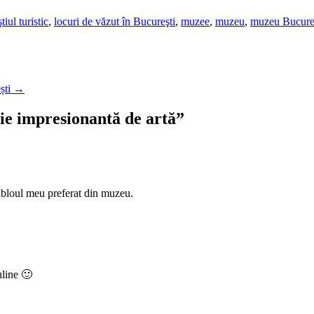
iul turistic
,
locuri de văzut în Bucureşti
,
muzee
,
muzeu
,
muzeu Bucure
ști
→
e impresionantă de artă
”
 tabloul meu preferat din muzeu.
uline 🙂