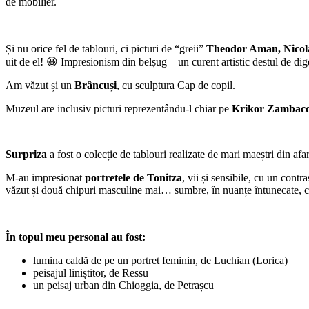
de mobilier.
Și nu orice fel de tablouri, ci picturi de “greii”
Theodor Aman, Nicola
uit de el! 😀 Impresionism din belșug – un curent artistic destul de di
Am văzut și un
Brâncuși
, cu sculptura Cap de copil.
Muzeul are inclusiv picturi reprezentându-l chiar pe
Krikor Zambacc
Surpriza
a fost o colecție de tablouri realizate de mari maeștri din af
M-au impresionat
portretele de Tonitza
, vii și sensibile, cu un cont
văzut și două chipuri masculine mai… sumbre, în nuanțe întunecate, car
În topul meu personal au fost:
lumina caldă de pe un portret feminin, de Luchian (Lorica)
peisajul liniștitor, de Ressu
un peisaj urban din Chioggia, de Petrașcu