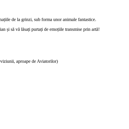
inațiile de la grinzi, sub forma unor animale fantastice.
 și să vă lăsați purtați de emoțiile transmise prin artă!
iziunii, aproape de Aviatorilor)