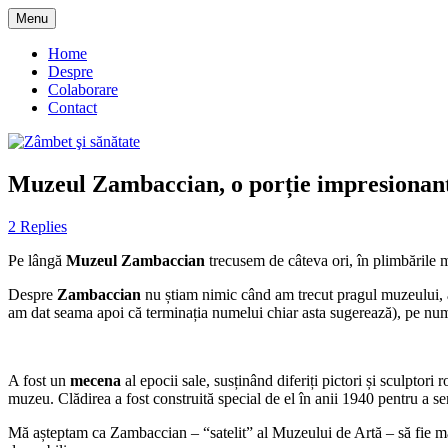
Skip
Menu
to
blog despre starea de bine :)
Zâmbet şi sănătate
content
Home
Despre
Colaborare
Contact
Muzeul Zambaccian, o porție impresionant
2 Replies
Pe lângă
Muzeul Zambaccian
trecusem de câteva ori, în plimbările m
Despre
Zambaccian
nu știam nimic când am trecut pragul muzeului, a
am dat seama apoi că terminația numelui chiar asta sugerează), pe num
A fost un
mecena
al epocii sale, susținând diferiți pictori și sculptori
muzeu. Clădirea a fost construită special de el în anii 1940 pentru a se
Mă așteptam ca Zambaccian – “satelit” al Muzeului de Artă – să fie ma