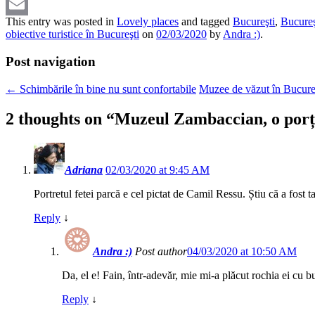
Pinterest
This entry was posted in
Lovely places
and tagged
Bucureşti
,
Bucureşt
Email
obiective turistice în Bucureşti
on
02/03/2020
by
Andra :)
.
Post navigation
←
Schimbările în bine nu sunt confortabile
Muzee de văzut în Bucure
2 thoughts on “
Muzeul Zambaccian, o porți
Adriana
02/03/2020 at 9:45 AM
Portretul fetei parcă e cel pictat de Camil Ressu. Știu că a fost
Reply
↓
Andra :)
Post author
04/03/2020 at 10:50 AM
Da, el e! Fain, într-adevăr, mie mi-a plăcut rochia ei cu b
Reply
↓