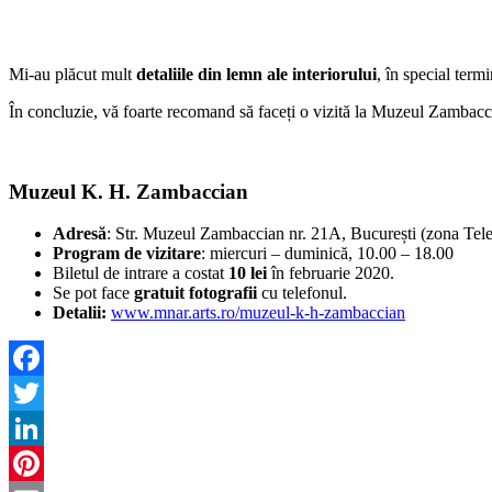
Mi-au plăcut mult
detaliile din lemn ale interiorului
, în special term
În concluzie, vă foarte recomand să faceți o vizită la Muzeul Zambaccian
Muzeul K. H. Zambaccian
Adresă
: Str. Muzeul Zambaccian nr. 21A, București (zona Telev
Program de vizitare
: miercuri – duminică, 10.00 – 18.00
Biletul de intrare a costat
10 lei
în februarie 2020.
Se pot face
gratuit fotografii
cu telefonul.
Detalii:
www.mnar.arts.ro/muzeul-k-h-zambaccian
Facebook
Twitter
LinkedIn