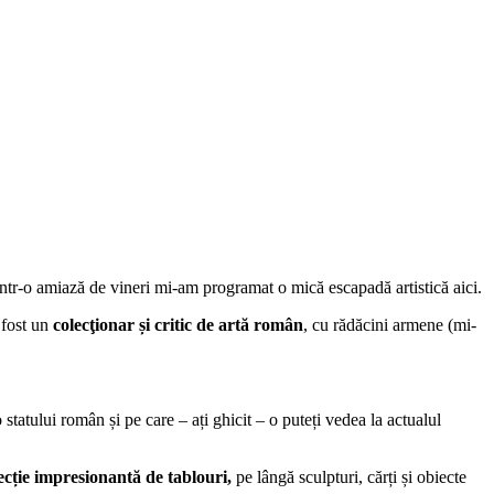
 într-o amiază de vineri mi-am programat o mică escapadă artistică aici.
 fost un
colecţionar și critic de artă român
, cu rădăcini armene (mi-
o statului român și pe care – ați ghicit – o puteți vedea la actualul
ecție impresionantă de tablouri,
pe lângă sculpturi, cărți și obiecte