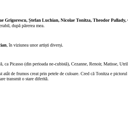
e Grigorescu, Ștefan Luchian, Nicolae Tonitza, Theodor Pallady
gerabil, după părerea mea.
ian
, în viziunea unor artiști diverși.
ară, ca Picasso (din perioada ne-cubistă), Cezanne, Renoir, Matisse, Utri
rast atât de frumos creat prin petele de culoare. Cred că Tonitza e pictor
e transmit o stare diferită.