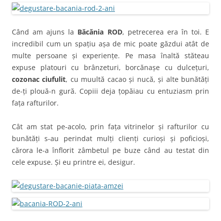
Când am ajuns la
Băcănia ROD
, petrecerea era în toi. E
incredibil cum un spațiu așa de mic poate găzdui atât de
multe persoane și experiențe. Pe masa înaltă stăteau
expuse platouri cu brânzeturi, borcănașe cu dulcețuri,
cozonac ciufulit
, cu muultă cacao și nucă, și alte bunătăți
de-ți plouă-n gură. Copiii deja țopăiau cu entuziasm prin
fața rafturilor.
Cât am stat pe-acolo, prin fața vitrinelor și rafturilor cu
bunătăți s-au perindat mulți clienți curioși și poficioși,
cărora le-a înflorit zâmbetul pe buze când au testat din
cele expuse. Și eu printre ei, desigur.