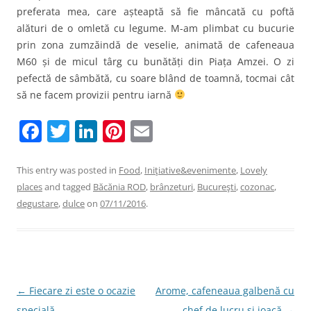
preferata mea, care așteaptă să fie mâncată cu poftă
alături de o omletă cu legume. M-am plimbat cu bucurie
prin zona zumzăindă de veselie, animată de cafeneaua
M60 și de micul târg cu bunătăți din Piața Amzei. O zi
pefectă de sâmbătă, cu soare blând de toamnă, tocmai cât
să ne facem provizii pentru iarnă
F
T
Li
Pi
E
a
w
n
nt
m
c
itt
k
er
ai
This entry was posted in
Food
,
Iniţiative&evenimente
,
Lovely
places
and tagged
Băcănia ROD
,
brânzeturi
,
Bucureşti
,
cozonac
,
e
er
e
e
l
degustare
,
dulce
on
07/11/2016
.
b
dI
st
o
n
o
k
Post
←
Fiecare zi este o ocazie
Arome, cafeneaua galbenă cu
navigation
specială
chef de lucru și joacă
→