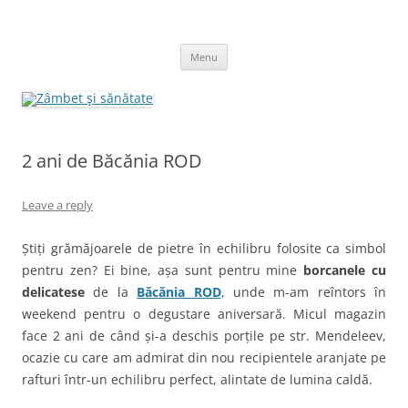
Skip
to
Zâmbet şi sănătate
content
blog despre starea de bine :)
Menu
2 ani de Băcănia ROD
Leave a reply
Știți grămăjoarele de pietre în echilibru folosite ca simbol
pentru zen? Ei bine, așa sunt pentru mine
borcanele cu
delicatese
de la
Băcănia ROD
, unde m-am reîntors în
weekend pentru o degustare aniversară. Micul magazin
face 2 ani de când și-a deschis porțile pe str. Mendeleev,
ocazie cu care am admirat din nou recipientele aranjate pe
rafturi într-un echilibru perfect, alintate de lumina caldă.