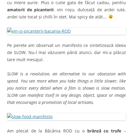
cu miere aurie. Plus o cutie gata de făcut cadou, pentru
amatorii de picanterii
: vin roșu, dulceață de ardei iute,
ardei iute tocat și chilli în oțet. Mai spicy de atât….
Pe perete am observat un manifesto ce sintetizează ideea
de SLOW. Nu-l mai văzusem până atunci, dar mi-a plăcut
tare mult mesajul.
SLOW is a revolution, an alternative to our obsession with
speed. You see more when you take things a little slower, like
you notice every detail when a film is shown is slow motion.
SLOW can manifest itself in any design, object, space or image
that encourages a promotion of local artisans.
Am plecat de la Băcănia ROD cu o
brânză cu trufe
–