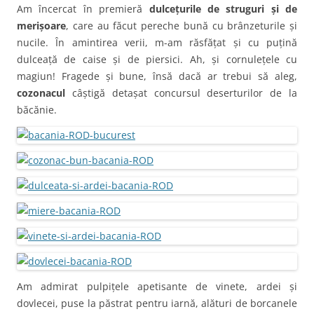
Am încercat în premieră
dulcețurile de struguri și de
merișoare
, care au făcut pereche bună cu brânzeturile și
nucile. În amintirea verii, m-am răsfățat și cu puțină
dulceață de caise și de piersici. Ah, și cornulețele cu
magiun! Fragede și bune, însă dacă ar trebui să aleg,
cozonacul
câștigă detașat concursul deserturilor de la
băcănie.
Am admirat pulpițele apetisante de vinete, ardei și
dovlecei, puse la păstrat pentru iarnă, alături de borcanele