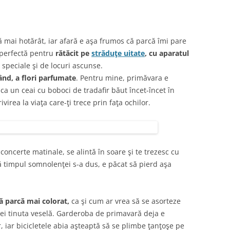
ă mai hotărât, iar afară e aşa frumos că parcă îmi pare
 perfectă pentru
rătăcit pe
străduţe uitate
, cu aparatul
 speciale şi de locuri ascunse.
lând, a flori parfumate
. Pentru mine, primăvara e
ca un ceai cu boboci de tradafir băut încet-încet în
virea la viaţa care-ţi trece prin faţa ochilor.
oncerte matinale, se alintă în soare şi te trezesc cu
 că timpul somnolenţei s-a dus, e păcat să pierd aşa
 parcă mai colorat,
ca şi cum ar vrea să se asorteze
 şi ei tinuta veselă. Garderoba de primavară deja e
, iar bicicletele abia aşteaptă să se plimbe ţanţoşe pe