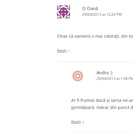
O Oană
29/04/2013 at 12:24 PM
Chiar că oamenii-s mai colorați, din 
↓
Reply
Andra :)
29/04/2013 at 1:50 P
Ar fi frumos dacă şi iarna ne-
(primă)vară, măcar din punct d
↓
Reply