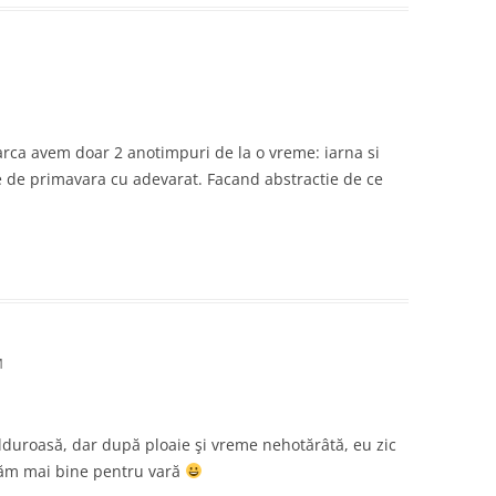
arca avem doar 2 anotimpuri de la o vreme: iarna si
le de primavara cu adevarat. Facand abstractie de ce
M
ălduroasă, dar după ploaie şi vreme nehotărâtă, eu zic
năm mai bine pentru vară