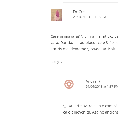
Dr.Cris
29/04/2013 at 1:16 PM
Care primavara? Nici n-am simtit-o, p
vara. Dar da, mi-au placut cele 3-4 zi
am zis mai devreme :)) sweet articol!
↓
Reply
Andra :)
29/04/2013 at 1:37 P
:)) Da, primăvara asta e cam c
că e binevenită. Aşa ne antre