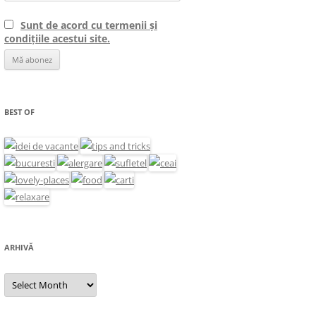
Sunt de acord cu termenii și
condițiile acestui site.
BEST OF
ARHIVĂ
Arhivă