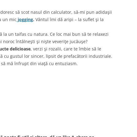
oresc să scot nasul din calculator, să-mi pun adidaşii
u un mic
jogging
.
Vântul îmi dă aripi – la suflet şi la
 la un taifas cu natura. Ce loc mai bun să te relaxezi
 noroc întâlneşti şi nişte veveriţe jucăuşe?
ucte delicioase
, verzi şi rozalii, care te îmbie să le
dă cu gustul lor sincer, lipsit de prefacătorii industriale.
să mă înfrupt din viaţă cu entuziasm.