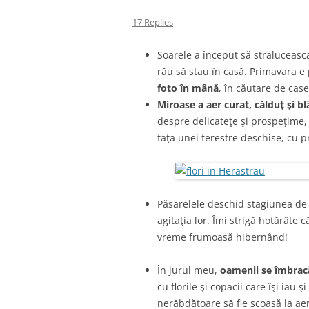
17 Replies
Soarele a început să străluceasc
rău să stau în casă. Primavara e
foto în mână
, în căutare de case
Miroase a aer curat, călduţ şi b
despre delicateţe şi prospeţime, 
faţa unei ferestre deschise, cu pri
Păsărelele deschid stagiunea de c
agitaţia lor. Îmi strigă hotărâte
vreme frumoasă hibernând!
În jurul meu,
oamenii se îmbracă
cu florile şi copacii care îşi iau
nerăbdătoare să fie scoasă la aer