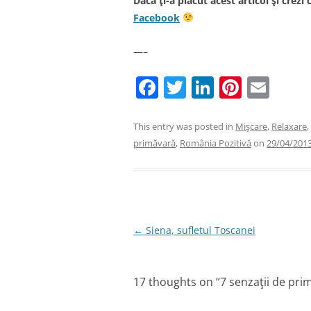
Dacă ţi-a plăcut acest articol şi crezi 
Facebook
—–
F
T
Li
Pi
E
a
w
n
nt
m
c
itt
k
er
ai
This entry was posted in
Mişcare
,
Relaxare
,
primăvară
,
România Pozitivă
on
29/04/201
e
er
e
e
l
b
dI
st
o
n
o
Post
←
Siena, sufletul Toscanei
k
navigation
17 thoughts on “
7 senzaţii de pri