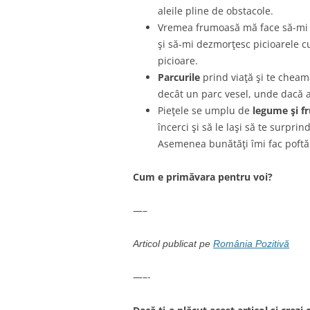
aleile pline de obstacole.
Vremea frumoasă mă face să-mi d
şi să-mi dezmorţesc picioarele c
picioare.
Parcurile
prind viaţă şi te cheamă
decât un parc vesel, unde dacă ai
Pieţele se umplu de
legume şi fr
încerci şi să le laşi să te surprin
Asemenea bunătăţi îmi fac poftă 
Cum e primăvara pentru voi?
—–
Articol publicat pe
România Pozitivă
—–-