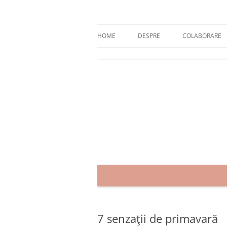
Skip
to
content
blog despre starea de bine :)
Zâmbet şi sănătate
HOME
DESPRE
COLABORARE
7 senzaţii de primavară