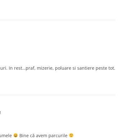
ri. In rest…praf, mizerie, poluare si santiere peste tot.
M
numele
Bine că avem parcurile