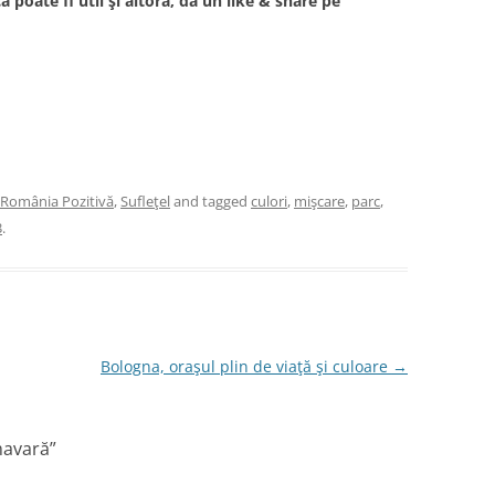
că poate fi util şi altora, dă un like & share pe
România Pozitivă
,
Sufleţel
and tagged
culori
,
mişcare
,
parc
,
3
.
Bologna, oraşul plin de viaţă şi culoare
→
mavară
”