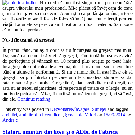
Nu cred că am fost singura un pic nehotărâtă
asupra viitorului meu profesional. Mi-a plăcut să învăţ cam de toate
şi mi-a fost greu să mă decid. Acum ştiu că pe lângă română, istorie
sau filosofie mi-ar fi fost de folos să învăţ mai multe
lecţii pentru
viaţă
. La unele se pare că am lipsit ori am fost neatentă. Sau poate
că nu au fost predate.
Nu-ţi fie teamă să greşeşti!
În primul rând, mi-aş fi dorit să fiu încurajată să greşesc mai mult.
Da, sună cam ciudat să vrei să greşeşti, când toată lumea este avidă
de perfecţiune şi vânează un 10 rotund plus reuşite pe toată linia.
Însă greşelile sunt calea de a evolua, de a fi mai bun, sunt inevitabile
până a ajunge la performanţă. Şi nu e nimic rău în asta! Este ok să
greşeşti, să pui întrebări pe care unii le consideră stupide, să dai
rateuri sau să pici probe. Greşelile îţi dau posibilitatea să creşti, de
asta nu ar trebui stigmatizate, ci respectate şi tratate ca o lecţie, nu un
motiv de pedeapsă. Mi-aş fi dorit să nu mă tem de greşeli, ci să învăţ
din ele.
Continue reading
→
This entry was posted in
Dezvoltare&învăţare
,
Sufleţel
and tagged
amintiri
,
amintiri din liceu
,
liceu
,
Şcoala de Valori
on
15/09/2014
by
Andra :)
.
Sfaturi, amintiri din liceu şi o ADfel de Fabrică