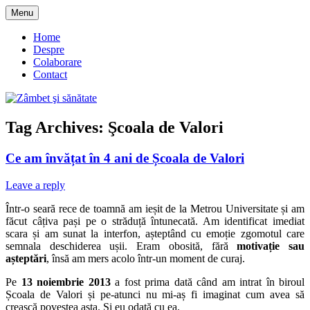
Skip
Menu
to
blog despre starea de bine :)
Zâmbet şi sănătate
content
Home
Despre
Colaborare
Contact
Tag Archives:
Şcoala de Valori
Ce am învățat în 4 ani de Școala de Valori
Leave a reply
Într-o seară rece de toamnă am ieșit de la Metrou Universitate și am
făcut câțiva pași pe o străduță întunecată. Am identificat imediat
scara și am sunat la interfon, așteptând cu emoție zgomotul care
semnala deschiderea ușii. Eram obosită, fără
motivație sau
așteptări
, însă am mers acolo într-un moment de curaj.
Pe
13 noiembrie 2013
a fost prima dată când am intrat în biroul
Școala de Valori și pe-atunci nu mi-aș fi imaginat cum avea să
crească povestea asta. Și eu odată cu ea.