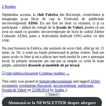
2 Replies
Săptămâna aceasta, la
club Fabrica
din Bucureşti, creativitatea şi
imaginaţia şi-au făcut de cap la Festivalul de publicitate
neconvenţională
ADfel
. Eu am fost nu doar ca vizitator, ci şi ca
participant – alături de colegii de la
Şcoala de Valori,
pentru că am
avut un stand cu goodies neconvenţionale de liceu în cadrul Zilelor
Culturale ADfel
,
parte a festivalului dedicată ONG-urilor cu idei
creţe.
Nu mai fusesem la Fabrica, dar auzisem de acest club, aflat pe str. 11
iunie, nr. 50, o zonă nu foarte prietenoasă la prima vedere. Însă am
ajuns acolo cu bine şi mi-a plăcut tare mult modul în care e amenajat
locul; în primele momente am stat pur şi simplu cu ochii în toate
părţile, admirând
desenele şi modelele de pe terasă
.
Continue reading
→
This entry was posted in
Iniţiative&evenimente
and tagged
ADfel
,
eveniment
,
evenimente Bucureşti
,
neconvenţional
,
publicitate
,
Şcoala de Valori
on
22/08/2014
by
Andra :)
.
Search
for:
Abonează-te la NEWSLETTER despre alergare