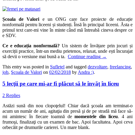
Școala de Valori
e un ONG care face proiecte de educație
nonformală pentru liceeni și studenți. Însă în principal liceeni. Ăsta e
primul text care-mi vine în minte când mă întreabă cineva despre ce
e SDV.
Ce e educația nonformală?
Un sistem de învățare prin jocuri și
exerciții practice, într-un mediu prietenos, relaxat, unde ești încurajat
să devii o versiune mai bună a ta.
Continue reading
→
This entry was posted in
Sufleţel
and tagged
dezvoltare
,
freelancing
,
job
,
Şcoala de Valori
on
02/02/2018
by
Andra :)
.
5 lecţii pe care mi-ar fi plăcut să le învăţ în liceu
2 Replies
Astăzi sună din nou clopoţelul! Chiar dacă şcoala am terminat-o
acum un număr de ani, agitaţia din presă şi de pe stradă mă face să-
mi amintesc în fiecare toamnă de
momentele din liceu
. 4 ani
frumoşi, finalizaţi cu un examen de bac. Apoi facultatea. Apoi ceva
orbecăit pe drumurile carierei. Un mare blank.