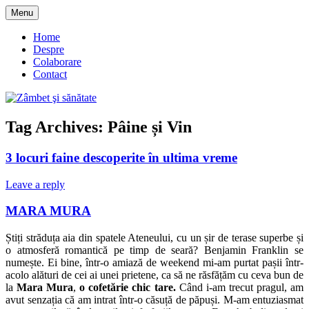
Skip
Menu
to
blog despre starea de bine :)
Zâmbet şi sănătate
content
Home
Despre
Colaborare
Contact
Tag Archives:
Pâine și Vin
3 locuri faine descoperite în ultima vreme
Leave a reply
MARA MURA
Știți străduța aia din spatele Ateneului, cu un șir de terase superbe și
o atmosferă romantică pe timp de seară? Benjamin Franklin se
numește. Ei bine, într-o amiază de weekend mi-am purtat pașii într-
acolo alături de cei ai unei prietene, ca să ne răsfățăm cu ceva bun de
la
Mara Mura
,
o
cofetărie chic tare.
Când i-am trecut pragul, am
avut senzația că am intrat într-o căsuță de păpuși. M-am entuziasmat