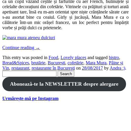
ca un copil văzând ceștile și farfuriile cu aer French, bulinuțele și
celelalte decorațiuni din cofetărie. Vitrinele cu prăjituri și torturi arată
apetisant tare, însă eu m-am orientat spre niște crănțănele sărate care
s-au asortat bine cu ceaiul. Girly și jucăușă, Mara Mura e ca o
călătorie într-un mic orășel francez, un loc perfect pentru împărțit
vorbe și prăji dulci cu prietenele.
Continue reading
→
This entry was posted in
Food
,
Lovely places
and tagged
bistro
,
Bread&Spices
,
brutărie
,
Bucureşti
,
cofetărie
,
Mara Mura
,
Pâine și
Vin
,
restaurant
,
restaurante în Bucureşti
on
28/08/2017
by
Andra :)
.
Search
for:
Abonează-te la NEWSLETTER despre alergare
Urmărește-mă pe Instagram