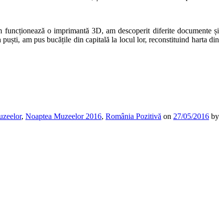
m funcționează o imprimantă 3D, am descoperit diferite documente și
 puști, am pus bucățile din capitală la locul lor, reconstituind harta din
zeelor
,
Noaptea Muzeelor 2016
,
România Pozitivă
on
27/05/2016
by