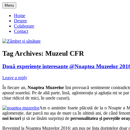
Skip
Menu
to
blog despre starea de bine :)
Zâmbet şi sănătate
content
Home
Despre
Colaborare
Contact
Tag Archives:
Muzeul CFR
Două experiențe interesante @Noaptea Muzeelor 201
Leave a reply
În fiecare an,
Noaptea Muzeelor
îmi provoacă sentimente contradictori
apusul soarelui. Pe de altă parte, însă, aglomerația și agitația mi se pa
chiar ridicol de mici, în unele cazuri).
Am o amintire foarte plăcută de la o Noapte a Mu
aglomerație, dar parcă nu așa de mare ca în ultimii ani, de când fenom
noi locuri
și să ne lăsăm surprinși de
personalitatea și poveștile oraș
Revenind la Noaptea Muzeelor 2016: am pus pe lista dorințelor doar d