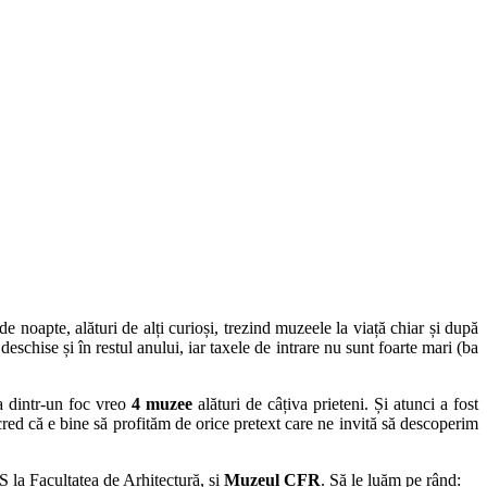
e noapte, alături de alți curioși, trezind muzeele la viață chiar și după
eschise și în restul anului, iar taxele de intrare nu sunt foarte mari (ba
a dintr-un foc vreo
4 muzee
alături de câțiva prieteni. Și atunci a fost
red că e bine să profităm de orice pretext care ne invită să descoperim
la Facultatea de Arhitectură, și
Muzeul CFR
. Să le luăm pe rând: