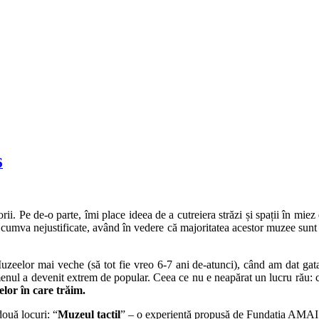
6
i. Pe de-o parte, îmi place ideea de a cutreiera străzi și spații în miez d
r cumva nejustificate, având în vedere că majoritatea acestor muzee sunt d
zeelor mai veche (să tot fie vreo 6-7 ani de-atunci), când am dat gat
enul a devenit extrem de popular. Ceea ce nu e neapărat un lucru rău: c
elor în care trăim.
ouă locuri: “
Muzeul tactil
” – o experiență propusă de Fundația AMAIS 