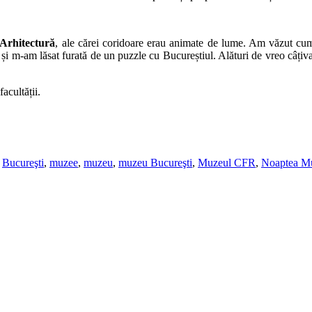
 Arhitectură
, ale cărei coridoare erau animate de lume. Am văzut cu
) și m-am lăsat furată de un puzzle cu Bucureștiul. Alături de vreo câțiva
acultății.
d
Bucureşti
,
muzee
,
muzeu
,
muzeu Bucureşti
,
Muzeul CFR
,
Noaptea Mu