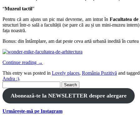
“
Muzeul tactil
”
Pentru că am ajuns un pic mai devreme, am intrat în
Facultatea de
structuri într-o sală a facultății (se pare că au și un mini-muzeu intern
fața noastră.
Bonus: din întâmplare, am dat peste ceva artă urbană inedită în curtea f
Continue reading
→
This entry was posted in
Lovely places
,
România Pozitivă
and tagge
Andra :)
.
Search
for:
Abonează-te la NEWSLETTER despre alergare
Urmărește-mă pe Instagram