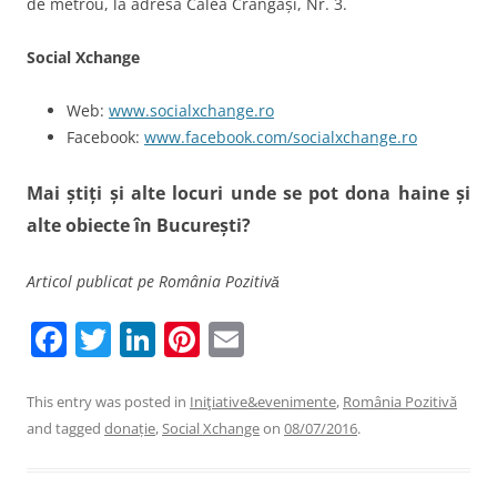
de metrou, la adresa Calea Crângași, Nr. 3.
Social Xchange
Web:
www.socialxchange.ro
Facebook:
www.facebook.com/socialxchange.ro
Mai știți și alte locuri unde se pot dona haine și
alte obiecte în București?
Articol publicat pe România Pozitivă
F
T
Li
Pi
E
a
w
n
nt
m
c
itt
k
er
ai
This entry was posted in
Iniţiative&evenimente
,
România Pozitivă
and tagged
donație
,
Social Xchange
on
08/07/2016
.
e
er
e
e
l
b
dI
st