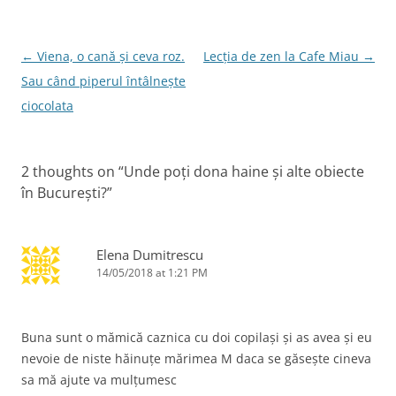
o
n
o
Post
←
Viena, o cană și ceva roz.
Lecția de zen la Cafe Miau
→
k
navigation
Sau când piperul întâlnește
ciocolata
2 thoughts on “
Unde poți dona haine și alte obiecte
în București?
”
Elena Dumitrescu
14/05/2018 at 1:21 PM
Buna sunt o mămică caznica cu doi copilași și as avea și eu
nevoie de niste hăinuțe mărimea M daca se găsește cineva
sa mă ajute va mulțumesc