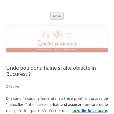
Skip
to
Zâmbet şi sănătate
content
blog despre starea de bine :)
Menu
Unde poți dona haine și alte obiecte în
București?
2 Replies
Din când în când, șifonierul meu trece printr-un proces de
“detoxifiere”: îl eliberez de
haine și accesorii
pe care nu le
mai port. Îmi place să păstrez doar
lucrurile folositoare
,