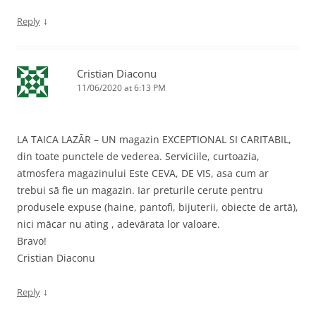
↓
Reply
Cristian Diaconu
11/06/2020 at 6:13 PM
LA TAICA LAZĀR – UN magazin EXCEPTIONAL SI CARITABIL,
din toate punctele de vederea. Serviciile, curtoazia,
atmosfera magazinului Este CEVA, DE VIS, asa cum ar
trebui sā fie un magazin. Iar preturile cerute pentru
produsele expuse (haine, pantofi, bijuterii, obiecte de artā),
nici mācar nu ating , adevārata lor valoare.
Bravo!
Cristian Diaconu
↓
Reply