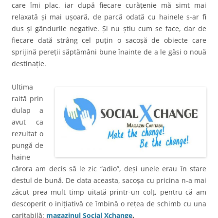
care îmi plac, iar după fiecare curățenie mă simt mai
relaxată și mai ușoară, de parcă odată cu hainele s-ar fi
dus și gândurile negative. Și nu știu cum se face, dar de
fiecare dată strâng cel puțin o sacoșă de obiecte care
sprijină pereții săptămâni bune înainte de a le găsi o nouă
destinație.
Ultima
raită prin
dulap a
avut ca
rezultat o
pungă de
haine
cărora am decis să le zic “adio”, deși unele erau în stare
destul de bună. De data aceasta, sacoșa cu pricina n-a mai
zăcut prea mult timp uitată printr-un colț, pentru că am
descoperit o inițiativă ce îmbină o rețea de schimb cu una
caritabilă:
magazinul Social Xchange
.