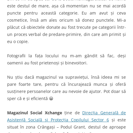
este destul de mare, așa că momentan nu se mai acordă
puncte pentru această categorie. Eu am avut și ceva
cosmetice, însă am ales oricum să donez punctele. Mi-a
plăcut că obiectele donate au fost trecute pe categorii într-
un proces verbal de predare-primire, din care am primit și
eu o copie.
Fotografii la fața locului nu m-am gândit să fac, deși
oamenii au fost prietenoși și binevoitori.
Nu știu dacă magazinul va supraviețui, însă ideea mi se
pare foarte tare, pentru că încurajează munca și oferă
susținere persoanelor care au nevoie de ajutor. Pot doar să
sper că e și eficientă 😀
Magazinul Social Xchange
ține de
Direcția Generală de
Asistență Socială şi Protecția Copilului Sector 6
și este
situat în zona Crângași – Podul Grant, destul de aproape