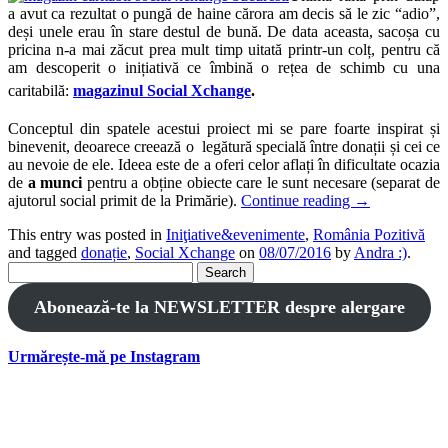
a avut ca rezultat o pungă de haine cărora am decis să le zic “adio”,
deși unele erau în stare destul de bună. De data aceasta, sacoșa cu
pricina n-a mai zăcut prea mult timp uitată printr-un colț, pentru că
am descoperit o inițiativă ce îmbină o rețea de schimb cu una
caritabilă:
magazinul Social Xchange
.
Conceptul din spatele acestui proiect mi se pare foarte inspirat și
binevenit, deoarece creează o legătură specială între donații și cei ce
au nevoie de ele. Ideea este de a oferi celor aflați în dificultate ocazia
de
a munci
pentru a obține obiecte care le sunt necesare (separat de
ajutorul social primit de la Primărie).
Continue reading
→
This entry was posted in
Iniţiative&evenimente
,
România Pozitivă
and tagged
donație
,
Social Xchange
on
08/07/2016
by
Andra :)
.
Search
for:
Abonează-te la NEWSLETTER despre alergare
Urmărește-mă pe Instagram