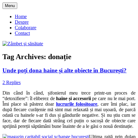
Skip
Menu
to
blog despre starea de bine :)
Zâmbet şi sănătate
content
Home
Despre
Colaborare
Contact
Tag Archives:
donație
Unde poți dona haine și alte obiecte în București?
2 Replies
Din când în când, șifonierul meu trece printr-un proces de
“detoxifiere”: îl eliberez de
haine și accesorii
pe care nu le mai port.
Îmi place să păstrez doar
lucrurile folositoare
, care îmi plac, iar
după fiecare curățenie mă simt mai relaxată și mai ușoară, de parcă
odată cu hainele s-ar fi dus și gândurile negative. Și nu știu cum se
face, dar de fiecare dată strâng cel puțin o sacoșă de obiecte care
sprijină pereții săptămâni bune înainte de a le găsi o nouă destinație.
Ultima raită prin dulap