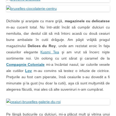
Dichisite şi aranjate cu mare grijă,
magazinele cu delicatese
m-au cucerit total. Nu într-atât încât să cumpăr dulciuri cu
nemiluita, dar destul cât să mă întorc acasă cu două ceaiuri
bune ambalate în cutii drăguţe. Am păşit vrăjită pragul
magazinului
Delices du Roy
, unde am rezistat eroic în faţa
ceaiurilor elegante
Kusmi Tea
şi am vrut să încerc nişte
sortimente noi. Un oolong cu unt sărat şi caramel de la
Compagnie Coloniale
mi-a încântat nasul, iar culorile vesele
ale cutiilor
Lov
m-au convins să testez o infuzie de cictrice.
Preţurile au fost cam piperate, însă ceaiurile s-au dovedit a fi
minunate şi la gust (nu doar la cutii), aşa că sunt mulţumită de
alegerea făcută, mai ales că alte suveniruri n-am cumpărat.
Pe lângă buticurile cu dulciuri, mi-a plăcut mult şi vitrina unui