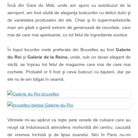
Încă din Gare du Midi, unde am ajuns cu autobuzul de la
aeroport, am fost uluită de eleganţa buticurilor cu delicii dulci şi
de varietatea produselor din ele. Chiar şi în supermarketurile
mari am găsit o gamă extrem de generoasă de ciocolate, care
mai de care mai apetisante, cu tot felul de ingrediente exotice.
În topul locurilor mele preferate din Bruxelles au fost
Galerie
du Roi
şi
Galerie de la Reine,
unde, sub un tavan elegant de
sticlă, se înşirau tot felul de magazine care mai de care mai
cochete. Probabil or fi fost şi ceva buticuri cu bijuterii, dar pe
ele nu le-am băgat în seamă.
Vitrinele mi-au apărut ca nişte pete vesele de culoare care au
reuşit să îndulcească atmosfera mohorâtă din centru, cauzată
de vremea închisă şi de lipsa soarelui. Nici în Paris nu-mi