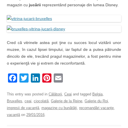
magazin cu
jucării
reprezentând personaje din lumea Disney.
Cred că vitrinele astea pot ţine cu succes locul vizitării unor
muzee, în cazul lipsei timpului, iar faptul de a putea pătrunde
dincolo de ele, trecând pragul magazinelor, a fost pentru mine
o experienţă vie şi extrem de reconfortantă.
F
T
Li
Pi
E
a
wi
n
nt
m
c
tt
k
er
ail
This entry was posted in
Călătorii
,
Ceai
and tagged
Belgia
,
Bruxelles
,
ceai
,
ciocolată
,
Galerie de la Reine
,
Galerie du Roi
,
e
er
e
e
impresii de vacanţă
,
magazine cu bunătăţi
,
recomandări vacanţe
,
b
dI
st
vacanţă
on
29/01/2016
.
o
n