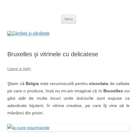
Skip
to
Zâmbet şi sănătate
content
blog despre starea de bine :)
Menu
Bruxelles şi vitrinele cu delicatese
Leave a reply
Ştiam că
Belgia
este recunoscută pentru
ciocolata
de calitate
pe care o produce, însă nu mi-am imaginat că în
Bruxelles
voi
găsi atât de multe locuri unde dulciurile sunt expuse ca
adevărate bijuterii, în vitrine creative, pe care îţi vine să le
mănânci din priviri.