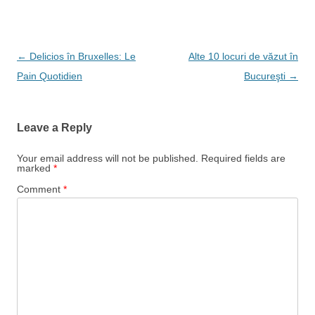
o
k
Post
←
Delicios în Bruxelles: Le
Alte 10 locuri de văzut în
navigation
Pain Quotidien
Bucureşti
→
Leave a Reply
Your email address will not be published.
Required fields are
marked
*
Comment
*