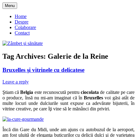
Skip
Menu
to
blog despre starea de bine :)
Zâmbet şi sănătate
content
Home
Despre
Colaborare
Contact
Tag Archives:
Galerie de la Reine
Bruxelles şi vitrinele cu delicatese
Leave a reply
Ştiam că
Belgia
este recunoscută pentru
ciocolata
de calitate pe care
o produce, însă nu mi-am imaginat că în
Bruxelles
voi găsi atât de
multe locuri unde dulciurile sunt expuse ca adevărate bijuterii, în
vitrine creative, pe care îţi vine să le mănânci din priviri.
Încă din Gare du Midi, unde am ajuns cu autobuzul de la aeroport,
am fost uluită de eleganţa buticurilor cu delicii dulci şi de varietatea