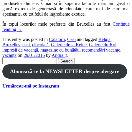
produselor din ele. Chiar şi în supermarketurile mari am găsit o
gamă extrem de generoasă de ciocolate, care mai de care mai
apetisante, cu tot felul de ingrediente exotice.
În topul locurilor mele preferate din Bruxelles au fost
Continue
reading
→
This entry was posted in
Călătorii
,
Ceai
and tagged
Belgia
,
Bruxelles
,
ceai
,
ciocolată
,
Galerie de la Reine
,
Galerie du Roi
,
impresii de vacanţă
,
magazine cu bunătăţi
,
recomandări vacanţe
,
vacanţă
on
29/01/2016
by
Andra :)
.
Search
for:
Abonează-te la NEWSLETTER despre alergare
Urmărește-mă pe Instagram