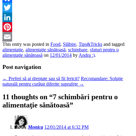
Facebook
Twitter
LinkedIn
Pinterest
This entry was posted in
Food
,
Slăbire
,
Tips&Tricks
and tagged
Email
alimentaţie
,
alimentaţie sănătoasă
,
schimbare
,
sfaturi pentru o
alimentaţie sănătoasă
on
12/01/2014
by
Andra :)
.
Post navigation
←
Preferi să ai dreptate sau să fii fericit?
Recomandare: Soluţie
naturală pentru curăţat diferite suprafeţe
→
11 thoughts on “
7 schimbări pentru o
alimentaţie sănătoasă
”
Monica
12/01/2014 at 6:32 PM