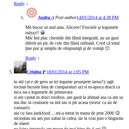
Reply
↓
Andra :)
Post author
14/01/2014 at 4:38 PM
Mă bucur să aud asta, Aliceee! Fructele şi legumele
rulzzz!! 😀
Mie îmi plac chestiile din făină integrală, au un gust
diferit un pic de cele din făină rafinată. Cred că totul
ţine pur şi simplu de obişnuinţă şi de voinţă 🙂
Reply
↓
Cristina P
18/01/2014 at 1:05 PM
tu stii cat e de greu sa iei legume proaspete iarna?:( ugh
tocmai faceam lista de cumparaturi azi si m-apuca dracii ca
inca nu-s legumele de primavara
si am cautat in draci rooibos. am gasit la ahmad asa ca am sa
ma duc la ceainarie sa imi iau si ptr acasa (noroc ca au de
vanzare).
aia cu fara junkfood …mi-a intrat in mana de prin 2006 😉
niciodata nu am pus zahar la cafea, iar la ceai pun o lingurita
de miere
pe faina integrala am trecut de mai bine de 4 ani 😉