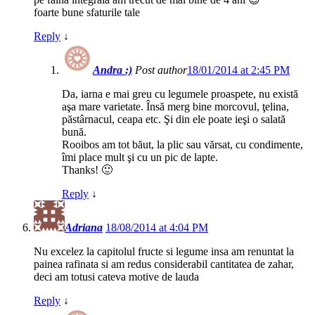
foarte bune sfaturile tale
Reply
↓
Andra :)
Post author
18/01/2014 at 2:45 PM
Da, iarna e mai greu cu legumele proaspete, nu există
aşa mare varietate. Însă merg bine morcovul, ţelina,
păstârnacul, ceapa etc. Şi din ele poate ieşi o salată
bună.
Rooibos am tot băut, la plic sau vărsat, cu condimente,
îmi place mult şi cu un pic de lapte.
Thanks! 🙂
Reply
↓
Adriana
18/08/2014 at 4:04 PM
Nu excelez la capitolul fructe si legume insa am renuntat la
painea rafinata si am redus considerabil cantitatea de zahar,
deci am totusi cateva motive de lauda
Reply
↓