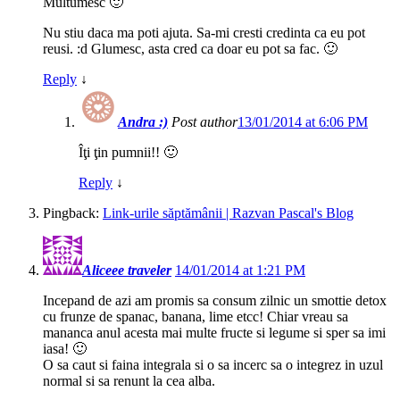
Multumesc 🙂
Nu stiu daca ma poti ajuta. Sa-mi cresti credinta ca eu pot
reusi. :d Glumesc, asta cred ca doar eu pot sa fac. 🙂
Reply
↓
Andra :)
Post author
13/01/2014 at 6:06 PM
Îţi ţin pumnii!! 🙂
Reply
↓
Pingback:
Link-urile săptămânii | Razvan Pascal's Blog
Aliceee traveler
14/01/2014 at 1:21 PM
Incepand de azi am promis sa consum zilnic un smottie detox
cu frunze de spanac, banana, lime etcc! Chiar vreau sa
mananca anul acesta mai multe fructe si legume si sper sa imi
iasa! 🙂
O sa caut si faina integrala si o sa incerc sa o integrez in uzul
normal si sa renunt la cea alba.