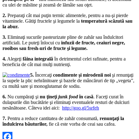
cu ulei de măsline şi zeamă de lămâie sau oţet.
2.
Preparaţi cât mai puţin termic alimentele, pentru a nu-şi pierde
vitaminele. Gătiţi fructele şi legumele la
temperatură scăzută sau
la abur.
3.
Eliminaţi sucurile pasteurizate pline de zahăr sau îndulcitori
artificiali. Le puteţi înlocui cu
infuzii de fructe, ceaiuri negre,
rooibos sau fresh-uri de fructe şi legume.
4.
Alegeţi
făina integrală
în detrimentul celei rafinate, pentru a
beneficia de cât mai mulţi nutrienţi.
5.
Încercaţi
condimente şi mirodenii noi
şi renunţaţi
la supele la plic nehrănitoare şi bazele de mâncăruri de tip „vegeta”,
cu multă sare şi monoglutamat de sodiu.
6.
Nu cumpăraţi şi
nu ţineţi
junk food
în casă
. Faceţi curat în
dulapurile din bucătărie şi eliminaţi eventualele resturi de dulciuri
nesănătoase. Câteva idei aici:
http://goo.gl/5srfeh
7.
Pentru a reduce cantitatea de zahăr consumată,
renunţaţi la
îndulcirea băuturilor,
fie că este vorba de ceai sau cafea.