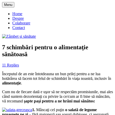
Skip
Menu
to
blog despre starea de bine :)
Zâmbet şi sănătate
content
Home
Despre
Colaborare
Contact
7 schimbări pentru o alimentaţie
sănătoasă
11 Replies
Începutul de an este întotdeauna un bun prilej pentru a ne lua
hotărârea să facem tot felul de schimbări în viaţa noastră, inclusiv în
alimentaţie
.
Cum nu de fiecare dată e uşor să ne respectăm promisiunile, mai ales
când suntem dezorientaţi cu privire la ce/cum ar fi bine să mâncăm,
vă recomand
şapte paşi pentru a ne hrăni mai sănătos:
1.
Mâncaţi cel puţin
o salată de legume
proaspete pe zi
– fără maioneză sau sosuri dubioase, ci asezonată