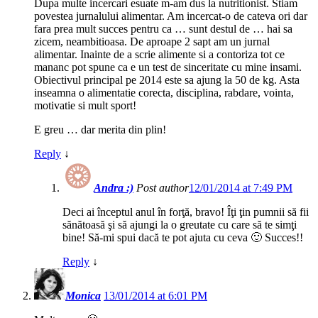
Dupa multe incercari esuate m-am dus la nutritionist. Stiam
povestea jurnalului alimentar. Am incercat-o de cateva ori dar
fara prea mult succes pentru ca … sunt destul de … hai sa
zicem, neambitioasa. De aproape 2 sapt am un jurnal
alimentar. Inainte de a scrie alimente si a contoriza tot ce
mananc pot spune ca e un test de sinceritate cu mine insami.
Obiectivul principal pe 2014 este sa ajung la 50 de kg. Asta
inseamna o alimentatie corecta, disciplina, rabdare, vointa,
motivatie si mult sport!
E greu … dar merita din plin!
Reply
↓
Andra :)
Post author
12/01/2014 at 7:49 PM
Deci ai începtul anul în forţă, bravo! Îţi ţin pumnii să fii
sănătoasă şi să ajungi la o greutate cu care să te simţi
bine! Să-mi spui dacă te pot ajuta cu ceva 🙂 Succes!!
Reply
↓
Monica
13/01/2014 at 6:01 PM