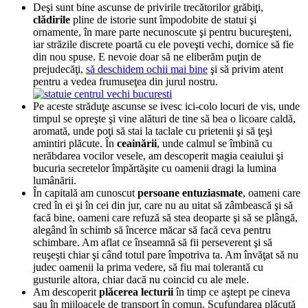
Deşi sunt bine ascunse de privirile trecătorilor grăbiţi,
clădirile
pline de istorie sunt împodobite de statui şi
ornamente, în mare parte necunoscute şi pentru bucureşteni,
iar străzile discrete poartă cu ele poveşti vechi, dornice să fie
din nou spuse. E nevoie doar să ne eliberăm puţin de
prejudecăţi,
să deschidem ochii mai bine
şi să privim atent
pentru a vedea frumuseţea din jurul nostru.
Pe aceste străduţe ascunse se ivesc ici-colo locuri de vis, unde
timpul se opreşte şi vine alături de tine să bea o licoare caldă,
aromată, unde poţi să stai la taclale cu prietenii şi să ţeşi
amintiri plăcute. În
ceainării
, unde calmul se îmbină cu
nerăbdarea vocilor vesele, am descoperit magia ceaiului şi
bucuria secretelor împărtăşite cu oamenii dragi la lumina
lumânării.
În capitală am cunoscut
persoane entuziasmate
, oameni care
cred în ei şi în cei din jur, care nu au uitat să zâmbească şi să
facă bine, oameni care refuză să stea deoparte şi să se plângă,
alegând în schimb să încerce măcar să facă ceva pentru
schimbare. Am aflat ce înseamnă să fii perseverent şi să
reuşeşti chiar şi când totul pare împotriva ta. Am învăţat să nu
judec oamenii la prima vedere, să fiu mai tolerantă cu
gusturile altora, chiar dacă nu coincid cu ale mele.
Am descoperit
plăcerea lecturii
în timp ce aştept pe cineva
sau în mijloacele de transport în comun. Scufundarea plăcută