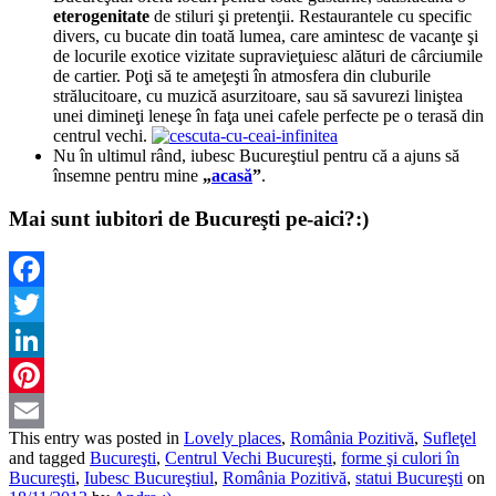
eterogenitate
de stiluri şi pretenţii. Restaurantele cu specific
divers, cu bucate din toată lumea, care amintesc de vacanţe şi
de locurile exotice vizitate supravieţuiesc alături de cârciumile
de cartier. Poţi să te ameţeşti în atmosfera din cluburile
strălucitoare, cu muzică asurzitoare, sau să savurezi liniştea
unei dimineţi leneşe în faţa unei cafele perfecte pe o terasă din
centrul vechi.
Nu în ultimul rând, iubesc Bucureştiul pentru că a ajuns să
însemne pentru mine
„
acasă
”
.
Mai sunt iubitori de Bucureşti pe-aici?:)
Facebook
Twitter
LinkedIn
Pinterest
This entry was posted in
Lovely places
,
România Pozitivă
,
Sufleţel
Email
and tagged
Bucureşti
,
Centrul Vechi Bucureşti
,
forme şi culori în
Bucureşti
,
Iubesc Bucureştiul
,
România Pozitivă
,
statui Bucureşti
on