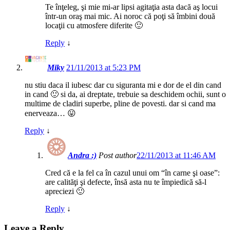
Te înţeleg, şi mie mi-ar lipsi agitaţia asta dacă aş locui
într-un oraş mai mic. Ai noroc că poţi să îmbini două
locaţii cu atmosfere diferite 🙂
Reply
↓
Miky
21/11/2013 at 5:23 PM
nu stiu daca il iubesc dar cu siguranta mi e dor de el din cand
in cand 🙂 si da, ai dreptate, trebuie sa deschidem ochii, sunt o
multime de cladiri superbe, pline de povesti. dar si cand ma
enerveaza… 😛
Reply
↓
Andra :)
Post author
22/11/2013 at 11:46 AM
Cred că e la fel ca în cazul unui om “în carne şi oase”:
are calităţi şi defecte, însă asta nu te împiedică să-l
apreciezi 🙂
Reply
↓
Leave a Reply