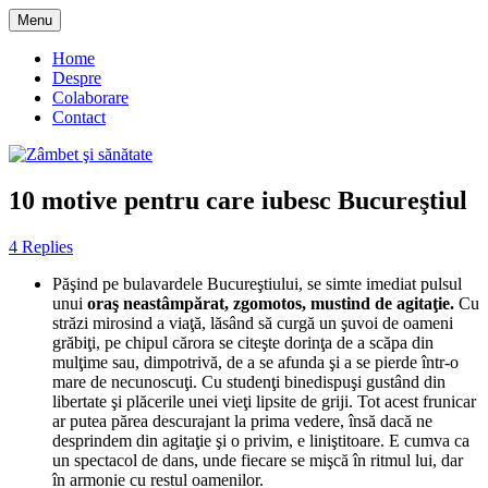
Skip
Menu
to
blog despre starea de bine :)
Zâmbet şi sănătate
content
Home
Despre
Colaborare
Contact
10 motive pentru care iubesc Bucureştiul
4 Replies
Păşind pe bulavardele Bucureştiului, se simte imediat pulsul
unui
oraş neastâmpărat, zgomotos, mustind de agitaţie.
Cu
străzi mirosind a viaţă, lăsând să curgă un şuvoi de oameni
grăbiţi, pe chipul cărora se citeşte dorinţa de a scăpa din
mulţime sau, dimpotrivă, de a se afunda şi a se pierde într-o
mare de necunoscuţi. Cu studenţi binedispuşi gustând din
libertate şi plăcerile unei vieţi lipsite de griji. Tot acest frunicar
ar putea părea descurajant la prima vedere, însă dacă ne
desprindem din agitaţie şi o privim, e liniştitoare. E cumva ca
un spectacol de dans, unde fiecare se mişcă în ritmul lui, dar
în armonie cu restul oamenilor.