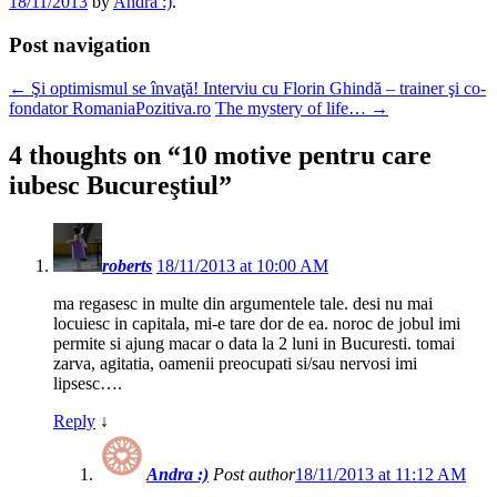
18/11/2013
by
Andra :)
.
Post navigation
←
Şi optimismul se învaţă! Interviu cu Florin Ghindă – trainer şi co-
fondator RomaniaPozitiva.ro
The mystery of life…
→
4 thoughts on “
10 motive pentru care
iubesc Bucureştiul
”
roberts
18/11/2013 at 10:00 AM
ma regasesc in multe din argumentele tale. desi nu mai
locuiesc in capitala, mi-e tare dor de ea. noroc de jobul imi
permite si ajung macar o data la 2 luni in Bucuresti. tomai
zarva, agitatia, oamenii preocupati si/sau nervosi imi
lipsesc….
Reply
↓
Andra :)
Post author
18/11/2013 at 11:12 AM