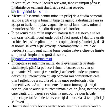
în lectură, ca într-un jacuzzi relaxant, face ca timpul pâna la
întâlnirile cu oamenii dragi să treacă mai repede.
Metroul
înseamnă pentru mine un prilej de a studia oamenii
sau de a citi o carte bună în timp ce ajung la destinaţie fără să
aştept în trafic. Îmi plac vagoanele noi şi luminoase, mirosul
trenurilor şi frânturile din discuţiile călătorilor.
În
parcuri
mă simt în mijlocul naturii fără a fi nevoie să ies
din oraş. Există locuri unde poţi să faci sport, să dai ture gratis
cu bicicleta, să te plimbi printre copii, părinţi şi bunici şi, dacă
ai noroc, să vezi nişte veveriţe neastâmpărate. Oazele de
verdeaţă şi flori sunt numai bune pentru câteva clipe de linişte
sau pur şi simplu de o gură de soare.
În capitală se întâmplă multe, de la
evenimente
gratuite,
studenţeşti, până la petreceri simandicoase, cu caviar şi
şampanie. Mai sunt şi cursurile şi atelierele unde ne putem
dezvolta şi interacţiona cu alţi oameni sau conferinţele care
oferă prilejul de a asculta părerile unor profesionişti din
domenii vaste. Au loc concerte ale unor formaţii şi artişti
celebri, dar se aude şi muzica timidă a celor (încă) necunoscuţi
care cântă prin baruri sau chiar la metrou. Se pun la cale
proiecte pe tot felul de teme, care îţi dau ocazia să te implici şi
să înveţi.
Bucureştiul oferă locuri pentru toate gusturile, satisfăcând o