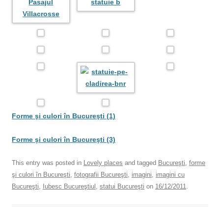
Forme şi culori în Bucureşti (1)
Forme şi culori în Bucureşti (3)
This entry was posted in
Lovely places
and tagged
Bucureşti
,
forme
şi culori în Bucureşti
,
fotografii Bucureşti
,
imagini
,
imagini cu
Bucureşti
,
Iubesc Bucureştiul
,
statui Bucureşti
on
16/12/2011
.