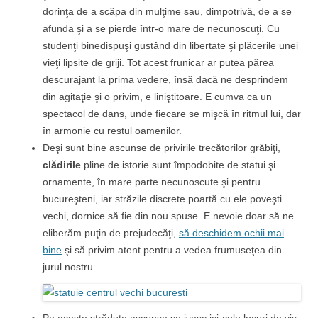
dorinţa de a scăpa din mulţime sau, dimpotrivă, de a se
afunda şi a se pierde într-o mare de necunoscuţi. Cu
studenţi binedispuşi gustând din libertate şi plăcerile unei
vieţi lipsite de griji. Tot acest frunicar ar putea părea
descurajant la prima vedere, însă dacă ne desprindem
din agitaţie şi o privim, e liniştitoare. E cumva ca un
spectacol de dans, unde fiecare se mişcă în ritmul lui, dar
în armonie cu restul oamenilor.
Deşi sunt bine ascunse de privirile trecătorilor grăbiţi,
clădirile
pline de istorie sunt împodobite de statui şi
ornamente, în mare parte necunoscute şi pentru
bucureşteni, iar străzile discrete poartă cu ele poveşti
vechi, dornice să fie din nou spuse. E nevoie doar să ne
eliberăm puţin de prejudecăţi,
să deschidem ochii mai
bine
şi să privim atent pentru a vedea frumuseţea din
jurul nostru.