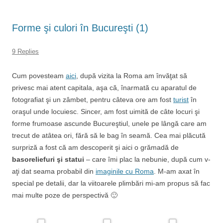
Forme şi culori în Bucureşti (1)
9 Replies
Cum povesteam
aici
, după vizita la Roma am învăţat să
privesc mai atent capitala, aşa că, înarmată cu aparatul de
fotografiat şi un zâmbet, pentru câteva ore am fost
turist
în
oraşul unde locuiesc. Sincer, am fost uimită de câte locuri şi
forme frumoase ascunde Bucureştiul, unele pe lângă care am
trecut de atâtea ori, fără să le bag în seamă. Cea mai plăcută
surpriză a fost că am descoperit şi aici o grămadă de
basoreliefuri şi statui
– care îmi plac la nebunie, după cum v-
aţi dat seama probabil din
imaginile cu Roma
. M-am axat în
special pe detalii, dar la viitoarele plimbări mi-am propus să fac
mai multe poze de perspectivă 🙂