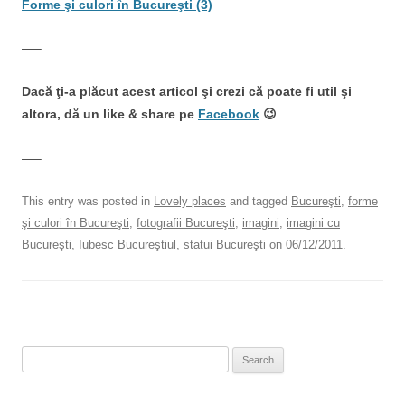
Forme şi culori în Bucureşti (3)
—–
Dacă ţi-a plăcut acest articol şi crezi că poate fi util şi
altora, dă un like & share pe
Facebook
😉
—–
This entry was posted in
Lovely places
and tagged
Bucureşti
,
forme
şi culori în Bucureşti
,
fotografii Bucureşti
,
imagini
,
imagini cu
Bucureşti
,
Iubesc Bucureştiul
,
statui Bucureşti
on
06/12/2011
.
Search
for: