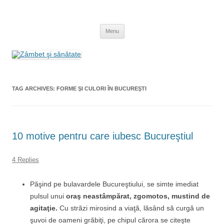
Skip
to
Zâmbet şi sănătate
content
blog despre starea de bine :)
Menu
TAG ARCHIVES:
FORME ŞI CULORI ÎN BUCUREŞTI
10 motive pentru care iubesc Bucureştiul
4 Replies
Păşind pe bulavardele Bucureştiului, se simte imediat
pulsul unui
oraş neastâmpărat, zgomotos, mustind de
agitaţie.
Cu străzi mirosind a viaţă, lăsând să curgă un
şuvoi de oameni grăbiţi, pe chipul cărora se citeşte