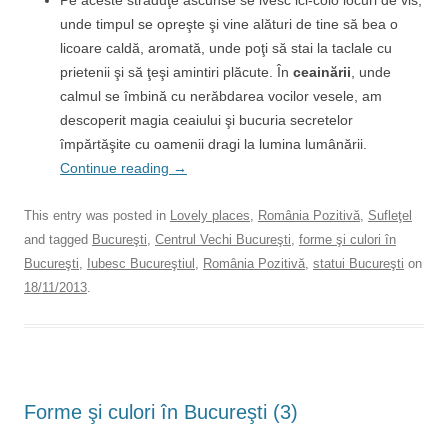
Pe aceste străduţe ascunse se ivesc ici-colo locuri de vis,
unde timpul se opreşte şi vine alături de tine să bea o
licoare caldă, aromată, unde poţi să stai la taclale cu
prietenii şi să ţeşi amintiri plăcute. În
ceainării
, unde
calmul se îmbină cu nerăbdarea vocilor vesele, am
descoperit magia ceaiului şi bucuria secretelor
împărtăşite cu oamenii dragi la lumina lumânării.
Continue reading
→
This entry was posted in
Lovely places
,
România Pozitivă
,
Sufleţel
and tagged
Bucureşti
,
Centrul Vechi Bucureşti
,
forme şi culori în
Bucureşti
,
Iubesc Bucureştiul
,
România Pozitivă
,
statui Bucureşti
on
18/11/2013
.
Forme şi culori în Bucureşti (3)