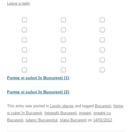
Leave a reply
Forme şi culori în Bucureşti (1)
Forme şi culori în Bucureşti
(2)
This entry was posted in
Lovely places
and tagged
Bucureşti
,
forme
şi culori în Bucureşti
,
fotografii Bucureşti
,
imagini
,
imagini cu
Bucureşti
,
Iubesc Bucureştiul
,
statui Bucureşti
on
14/01/2012
.