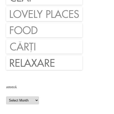
ARHIVĂ
Arhivă