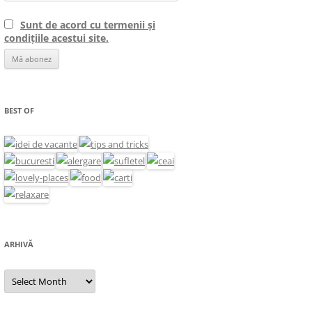
Sunt de acord cu termenii și
condițiile acestui site.
BEST OF
ARHIVĂ
Arhivă