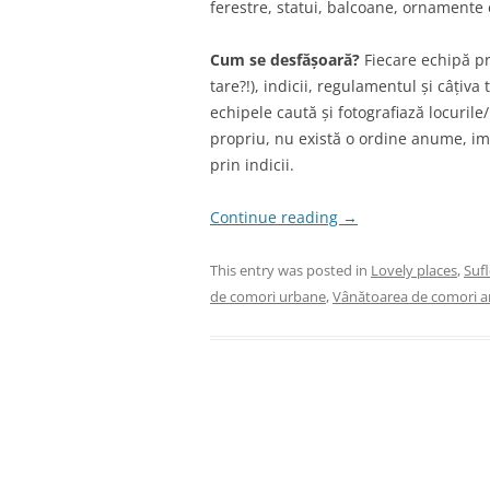
ferestre, statui, balcoane, ornamente 
Cum se desfășoară?
Fiecare echipă pr
tare?!), indicii, regulamentul și câțiva
echipele caută și fotografiază locurile/ 
propriu, nu există o ordine anume, imp
prin indicii.
Continue reading
→
This entry was posted in
Lovely places
,
Sufl
de comori urbane
,
Vânătoarea de comori ar