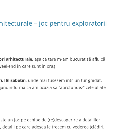
itecturale – joc pentru exploratorii
ri arhitecturale
, așa că tare m-am bucurat să aflu că
 weekend în care sunt în oraș.
rul Elisabetin
, unde mai fusesem într-un tur ghidat,
 gândindu-mă că am ocazia să “aprofundez” cele aflate
ste un joc pe echipe de (re)descoperire a detaliilor
, detalii pe care adesea le trecem cu vederea (clădiri,