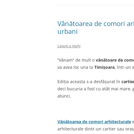
Vânătoarea de comori arh
urbani
Leave a reply
“Vânam” de mult o
vânătoare de como
va avea loc una la
Timișoara
, într-un
Ediția aceasta s-a desfășurat în
cartie
deci bucuria a fost cu atât mai mare,
atunci.
Vânătoarea de comori arhitecturale
e
arhitecturale dintr-un cartier sau oraș