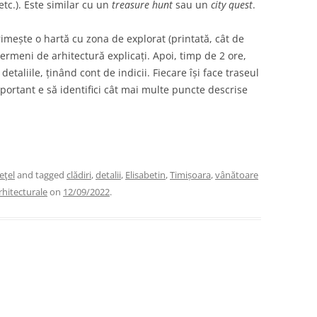
etc.). Este similar cu un
treasure hunt
sau un
city quest
.
imește o hartă cu zona de explorat (printată, cât de
 termeni de arhitectură explicați. Apoi, timp de 2 ore,
detaliile, ținând cont de indicii. Fiecare își face traseul
ortant e să identifici cât mai multe puncte descrise
eţel
and tagged
clădiri
,
detalii
,
Elisabetin
,
Timișoara
,
vânătoare
hitecturale
on
12/09/2022
.