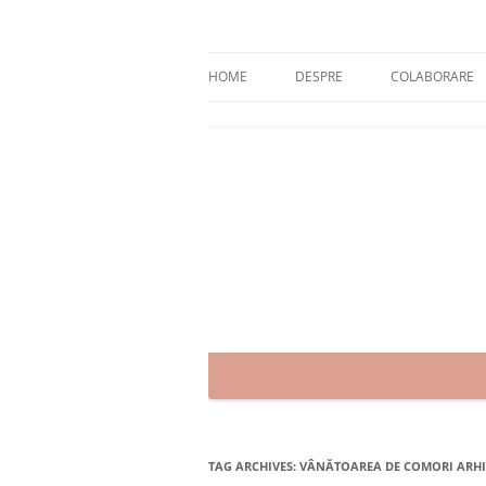
Skip
to
content
blog despre starea de bine :)
Zâmbet şi sănătate
HOME
DESPRE
COLABORARE
TAG ARCHIVES:
VÂNĂTOAREA DE COMORI ARHI