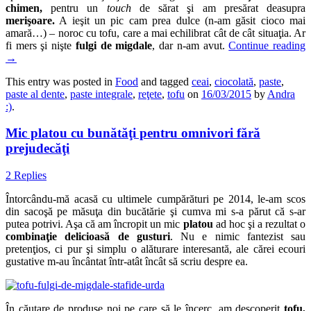
chimen,
pentru un
touch
de sărat şi am presărat deasupra
merişoare.
A ieşit un pic cam prea dulce (n-am găsit cioco mai
amară…) – noroc cu tofu, care a mai echilibrat cât de cât situaţia. Ar
fi mers şi nişte
fulgi de migdale
, dar n-am avut.
Continue reading
→
This entry was posted in
Food
and tagged
ceai
,
ciocolată
,
paste
,
paste al dente
,
paste integrale
,
reţete
,
tofu
on
16/03/2015
by
Andra
:)
.
Mic platou cu bunătăţi pentru omnivori fără
prejudecăţi
2 Replies
Întorcându-mă acasă cu ultimele cumpărături pe 2014, le-am scos
din sacoşă pe măsuţa din bucătărie şi cumva mi s-a părut că s-ar
putea potrivi. Aşa că am încropit un mic
platou
ad hoc şi a rezultat o
combinaţie delicioasă de gusturi
. Nu e nimic fantezist sau
pretenţios, ci pur şi simplu o alăturare interesantă, ale cărei ecouri
gustative m-au încântat într-atât încât să scriu despre ea.
În căutare de produse noi pe care să le încerc, am descoperit
tofu,