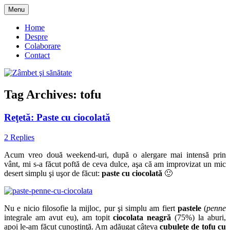
Skip
Menu
to
blog despre starea de bine :)
Zâmbet şi sănătate
content
Home
Despre
Colaborare
Contact
Tag Archives:
tofu
Reţetă: Paste cu ciocolată
2 Replies
Acum vreo două weekend-uri, după o alergare mai intensă prin
vânt, mi s-a făcut poftă de ceva dulce, aşa că am improvizat un mic
desert simplu şi uşor de făcut:
paste cu ciocolată
🙂
Nu e nicio filosofie la mijloc, pur şi simplu am fiert
pastele
(
penne
integrale am avut eu), am topit
ciocolata neagră
(75%) la aburi,
apoi le-am făcut cunoştinţă. Am adăugat câteva
cubuleţe de tofu cu