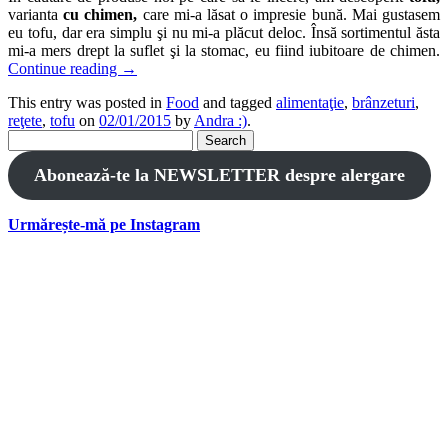
varianta
cu chimen,
care mi-a lăsat o impresie bună. Mai gustasem
eu tofu, dar era simplu şi nu mi-a plăcut deloc. Însă sortimentul ăsta
mi-a mers drept la suflet şi la stomac, eu fiind iubitoare de chimen.
Continue reading
→
This entry was posted in
Food
and tagged
alimentaţie
,
brânzeturi
,
reţete
,
tofu
on
02/01/2015
by
Andra :)
.
Search
for:
Abonează-te la NEWSLETTER despre alergare
Urmărește-mă pe Instagram