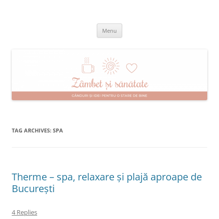
Skip
to
Zâmbet şi sănătate
content
blog despre starea de bine :)
Menu
TAG ARCHIVES:
SPA
Therme – spa, relaxare și plajă aproape de
București
4 Replies