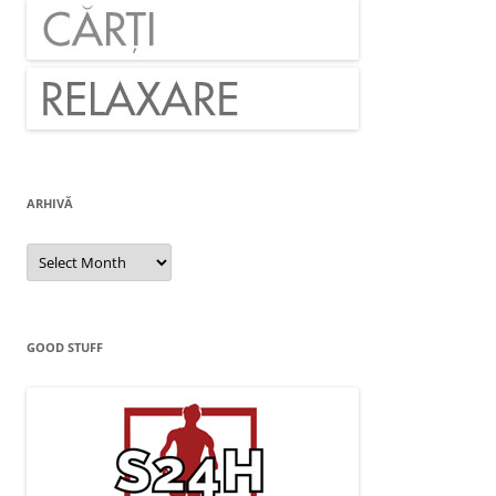
ARHIVĂ
Arhivă
GOOD STUFF