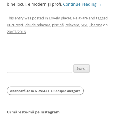
bine locul, e modern și profi.
Continue reading
→
This entry was posted in
Lovely places
,
Relaxare
and tagged
Bucureşti
,
idei de relaxare
,
piscină
,
relaxare
,
SPA
,
Therme
on
20/07/2016
.
Search
for:
Abonează-te la NEWSLETTER despre alergare
Urmărește-mă pe Instagram