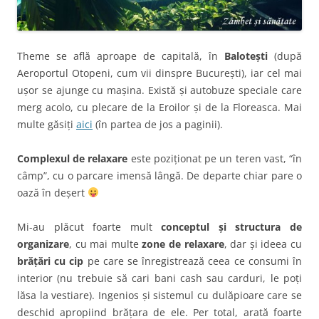
Theme se află aproape de capitală, în
Balotești
(după
Aeroportul Otopeni, cum vii dinspre București), iar cel mai
ușor se ajunge cu mașina. Există și autobuze speciale care
merg acolo, cu plecare de la Eroilor și de la Floreasca. Mai
multe găsiți
aici
(în partea de jos a paginii).
Complexul de relaxare
este poziționat pe un teren vast, “în
câmp”, cu o parcare imensă lângă. De departe chiar pare o
oază în deșert
Mi-au plăcut foarte mult
conceptul și structura de
organizare
, cu mai multe
zone de relaxare
, dar și ideea cu
brățări cu cip
pe care se înregistrează ceea ce consumi în
interior (nu trebuie să cari bani cash sau carduri, le poți
lăsa la vestiare). Ingenios și sistemul cu dulăpioare care se
deschid apropiind brățara de ele. Per total, arată foarte