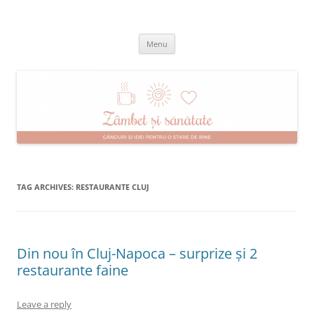
Skip
to
Zâmbet şi sănătate
content
blog despre starea de bine :)
Menu
TAG ARCHIVES:
RESTAURANTE CLUJ
Din nou în Cluj-Napoca – surprize și 2
restaurante faine
Leave a reply