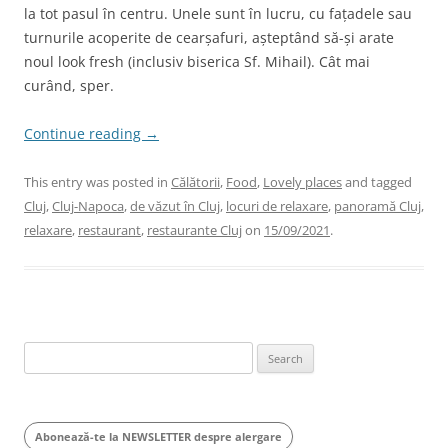
la tot pasul în centru. Unele sunt în lucru, cu fațadele sau
turnurile acoperite de cearșafuri, așteptând să-și arate
noul look fresh (inclusiv biserica Sf. Mihail). Cât mai
curând, sper.
Continue reading
→
This entry was posted in
Călătorii
,
Food
,
Lovely places
and tagged
Cluj
,
Cluj-Napoca
,
de văzut în Cluj
,
locuri de relaxare
,
panoramă Cluj
,
relaxare
,
restaurant
,
restaurante Cluj
on
15/09/2021
.
Search
for:
Abonează-te la NEWSLETTER despre alergare