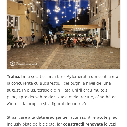
Traficul
m-a șocat cel mai tare. Aglomerația din centru era
la concurență cu Bucureștiul, cel puțin la nivel de luna
august. În plus, terasele din Piața Unirii erau multe și
pline, spre deosebire de vizitele mele trecute, când bătea
vântul – la propriu și la figurat deopotrivă.
Străzi care altă dată erau șantier acum sunt refăcute și au
inclusiv pistă de biciclete, iar
construcții renovate
le vezi