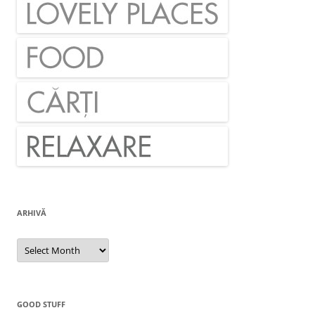
ARHIVĂ
Arhivă
GOOD STUFF