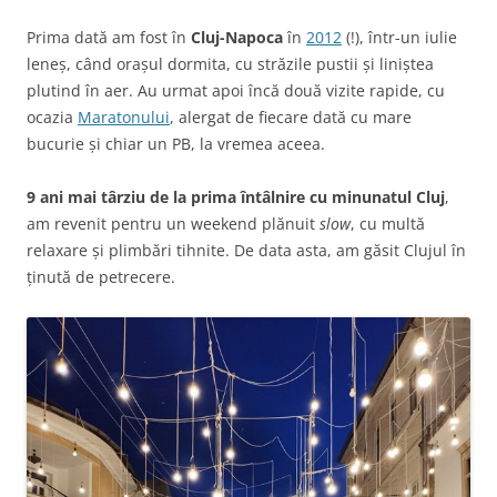
Prima dată am fost în
Cluj-Napoca
în
2012
(!), într-un iulie
leneș, când orașul dormita, cu străzile pustii și liniștea
plutind în aer. Au urmat apoi încă două vizite rapide, cu
ocazia
Maratonului
, alergat de fiecare dată cu mare
bucurie și chiar un PB, la vremea aceea.
9 ani mai târziu de la prima întâlnire cu minunatul Cluj
,
am revenit pentru un weekend plănuit
slow
, cu multă
relaxare și plimbări tihnite. De data asta, am găsit Clujul în
ținută de petrecere.