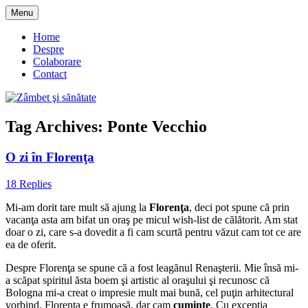
Skip
Menu
to
blog despre starea de bine :)
Zâmbet şi sănătate
content
Home
Despre
Colaborare
Contact
Tag Archives:
Ponte Vecchio
O zi în Florenţa
18 Replies
Mi-am dorit tare mult să ajung la
Florenţa
, deci pot spune că prin
vacanţa asta am bifat un oraş pe micul wish-list de călătorit. Am stat
doar o zi, care s-a dovedit a fi cam scurtă pentru văzut cam tot ce are
ea de oferit.
Despre Florenţa se spune că a fost leagănul Renaşterii. Mie însă mi-
a scăpat spiritul ăsta boem şi artistic al oraşului şi recunosc că
Bologna mi-a creat o impresie mult mai bună, cel puţin arhitectural
vorbind. Florenţa e frumoasă, dar cam
cuminte
. Cu excepţia