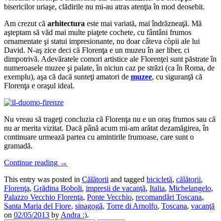
bisericilor uriaşe, clădirile nu mi-au atras atenţia în mod deosebit.
Am crezut că
arhitectura
este mai variată, mai îndrăzneaţă. Mă
aşteptam să văd mai multe piaţete cochete, cu fântâni frumos
ornamentate şi statui impresionante, nu doar câteva còpii ale lui
David. N-aş zice deci că Florenţa e un muzeu în aer liber, ci
dimpotrivă. Adevăratele comori artistice ale Florenţei sunt păstrate în
numeroasele muzee şi palate, în niciun caz pe străzi (ca în Roma, de
exemplu), aşa că dacă sunteţi amatori de
muzee
, cu siguranţă că
Florenţa e oraşul ideal.
Nu vreau să trageţi concluzia că Florenţa nu e un oraş frumos sau că
nu ar merita vizitat. Dacă până acum mi-am arătat dezamăgirea, în
continuare urmează partea cu amintirile frumoase, care sunt o
gramadă.
Continue reading
→
This entry was posted in
Călătorii
and tagged
bicicletă
,
călătorii
,
Florenţa
,
Grădina Boboli
,
impresii de vacanţă
,
Italia
,
Michelangelo
,
Palazzo Vecchio Florenţa
,
Ponte Vecchio
,
recomandări Toscana
,
Santa Maria del Fiore
,
sinagogă
,
Torre di Arnolfo
,
Toscana
,
vacanţă
on
02/05/2013
by
Andra :)
.