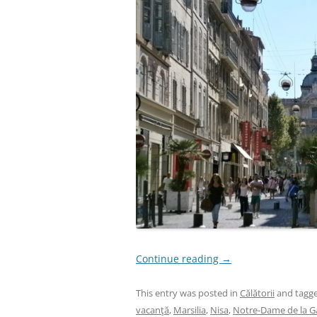
Continue reading
→
This entry was posted in
Călătorii
and tagg
vacanţă
,
Marsilia
,
Nisa
,
Notre-Dame de la G