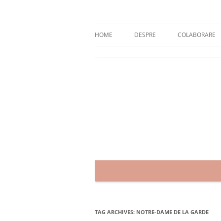
Skip
to
content
blog despre starea de bine :)
Zâmbet şi sănătate
HOME
DESPRE
COLABORARE
TAG ARCHIVES:
NOTRE-DAME DE LA GARDE