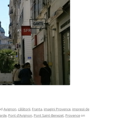
ed
Avignon
,
călătorii
,
Franţa
,
imagini Provence
,
impresii de
arde
,
Pont d’Avignon
,
Pont Saint-Benezet
,
Provence
on