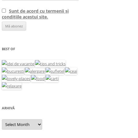
Sunt de acord cu termenii și
condițiile acestui site.
BEST OF
ARHIVĂ
Arhivă