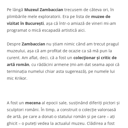
Pe lângă
Muzeul Zambaccian
trecusem de câteva ori, în
plimbările mele exploratorii. Era pe lista de
muzee de
vizitat în București
, așa că într-o amiază de vineri mi-am
programat o mică escapadă artistică aici.
Despre
Zambaccian
nu știam nimic când am trecut pragul
muzeului, așa că am profitat de ocazie ca să mă pun la
curent. Am aflat, deci, că a fost un
colecţionar și critic de
artă român
, cu rădăcini armene (mi-am dat seama apoi că
terminația numelui chiar asta sugerează), pe numele lui
mic Krikor.
A fost un
mecena
al epocii sale, susținând diferiți pictori și
sculptori români. În timp, a construit o colecție valoroasă
de artă, pe care a donat-o statului român și pe care – ați
ghicit – o puteți vedea la actualul muzeu. Clădirea a fost