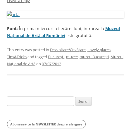
Leave a reply
Pont:
În prima miercuri a fiecărei luni, intrarea la
Muzeul
Naţional de Artă al României
este gratuită.
This entry was posted in
Dezvoltare&învăţare
,
Lovely places
,
Tips&Tricks
and tagged
Bucureşti
,
muzee
,
muzeu Bucureşti
,
Muzeul
Naţional de Artă
on
07/07/2012
.
Search
for:
Abonează-te la NEWSLETTER despre alergare