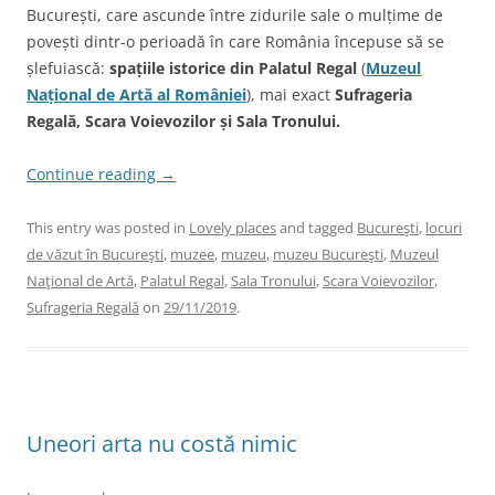
București, care ascunde între zidurile sale o mulțime de
povești dintr-o perioadă în care România începuse să se
șlefuiască:
spațiile istorice din Palatul Regal
(
Muzeul
Național de Artă al României
), mai exact
Sufrageria
Regală, Scara Voievozilor și Sala Tronului.
Continue reading
→
This entry was posted in
Lovely places
and tagged
Bucureşti
,
locuri
de văzut în Bucureşti
,
muzee
,
muzeu
,
muzeu Bucureşti
,
Muzeul
Naţional de Artă
,
Palatul Regal
,
Sala Tronului
,
Scara Voievozilor
,
Sufrageria Regală
on
29/11/2019
.
Uneori arta nu costă nimic