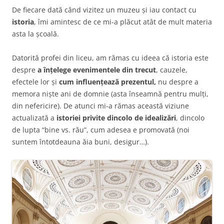
De fiecare dată când vizitez un muzeu și iau contact cu
istoria
, îmi amintesc de ce mi-a plăcut atât de mult materia
asta la școală.
Datorită profei din liceu, am rămas cu ideea că istoria este
despre
a înțelege evenimentele din trecut
, cauzele,
efectele lor și
cum influențează prezentul,
nu despre a
memora niște ani de domnie (asta înseamnă pentru mulți,
din nefericire). De atunci mi-a rămas această viziune
actualizată a
istoriei privite dincolo de idealizări
, dincolo
de lupta “bine vs. rău”, cum adesea e promovată (noi
suntem întotdeauna ăia buni, desigur…).