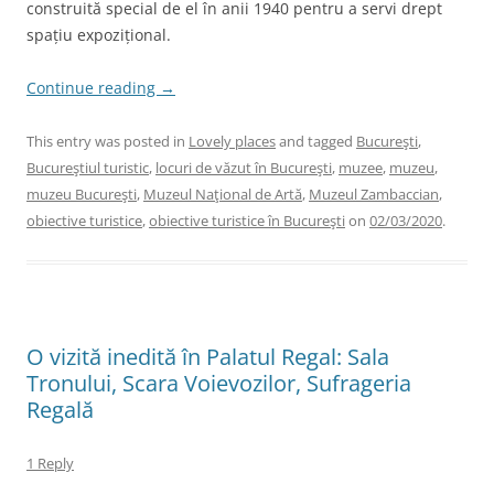
construită special de el în anii 1940 pentru a servi drept
spațiu expozițional.
Continue reading
→
This entry was posted in
Lovely places
and tagged
Bucureşti
,
Bucureştiul turistic
,
locuri de văzut în Bucureşti
,
muzee
,
muzeu
,
muzeu Bucureşti
,
Muzeul Naţional de Artă
,
Muzeul Zambaccian
,
obiective turistice
,
obiective turistice în Bucureşti
on
02/03/2020
.
O vizită inedită în Palatul Regal: Sala
Tronului, Scara Voievozilor, Sufrageria
Regală
1 Reply