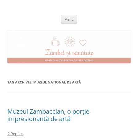
Skip
to
Zâmbet şi sănătate
content
blog despre starea de bine :)
Menu
TAG ARCHIVES:
MUZEUL NAŢIONAL DE ARTĂ
Muzeul Zambaccian, o porție
impresionantă de artă
2 Replies