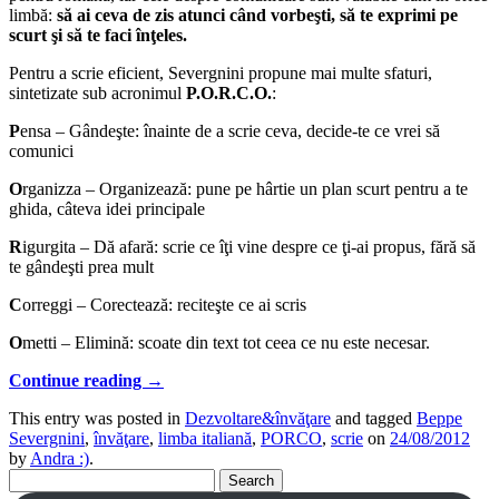
limbă:
să ai ceva de zis atunci când vorbeşti, să te exprimi pe
scurt şi să te faci înţeles.
Pentru a scrie eficient, Severgnini propune mai multe sfaturi,
sintetizate sub acronimul
P
.O.R.C.O.
:
P
ensa – Gândeşte: înainte de a scrie ceva, decide-te ce vrei să
comunici
O
rganizza – Organizează: pune pe hârtie un plan scurt pentru a te
ghida, câteva idei principale
R
igurgita – Dă afară: scrie ce îţi vine despre ce ţi-ai propus, fără să
te gândeşti prea mult
C
orreggi – Corectează: reciteşte ce ai scris
O
metti – Elimină: scoate din text tot ceea ce nu este necesar.
Continue reading
→
This entry was posted in
Dezvoltare&învăţare
and tagged
Beppe
Severgnini
,
învăţare
,
limba italiană
,
PORCO
,
scrie
on
24/08/2012
by
Andra :)
.
Search
for: