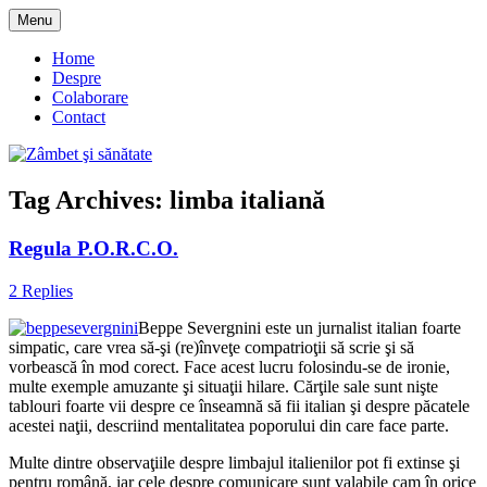
Skip
Menu
to
blog despre starea de bine :)
Zâmbet şi sănătate
content
Home
Despre
Colaborare
Contact
Tag Archives:
limba italiană
Regula P.O.R.C.O.
2 Replies
Beppe Severgnini este un jurnalist italian foarte
simpatic, care vrea să-şi (re)înveţe compatrioţii să scrie şi să
vorbească în mod corect. Face acest lucru folosindu-se de ironie,
multe exemple amuzante şi situaţii hilare. Cărţile sale sunt nişte
tablouri foarte vii despre ce înseamnă să fii italian şi despre păcatele
acestei naţii, descriind mentalitatea poporului din care face parte.
Multe dintre observaţiile despre limbajul italienilor pot fi extinse şi
pentru română, iar cele despre comunicare sunt valabile cam în orice