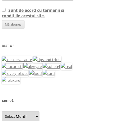
Sunt de acord cu termenii și
condițiile acestui site.
BEST OF
ARHIVĂ
Arhivă