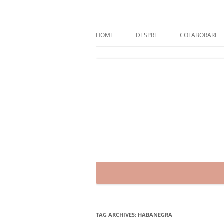
Skip
to
content
blog despre starea de bine :)
Zâmbet şi sănătate
HOME
DESPRE
COLABORARE
TAG ARCHIVES:
HABANEGRA