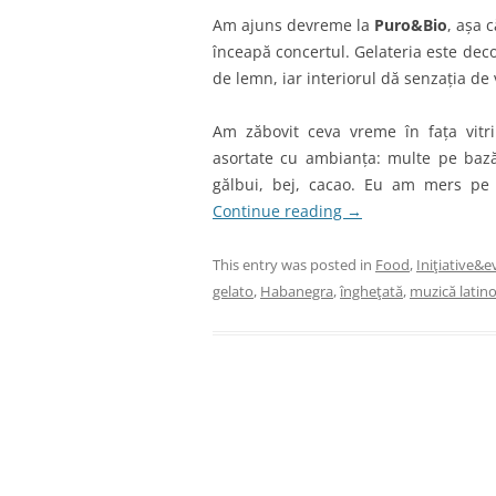
Am ajuns devreme la
Puro&Bio
, așa 
înceapă concertul. Gelateria este decor
de lemn, iar interiorul dă senzația de v
Am zăbovit ceva vreme în fața vitr
asortate cu ambianța: multe pe bază 
gălbui, bej, cacao. Eu am mers p
Continue reading
→
This entry was posted in
Food
,
Iniţiative&
gelato
,
Habanegra
,
îngheţată
,
muzică latin