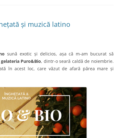
hețată și muzică latino
ino
sună exotic și delicios, așa că m-am bucurat să
a
gelateria Puro&Bio
, dintr-o seară caldă de noiembrie.
tă în acest loc, care văzut de afară părea mare și