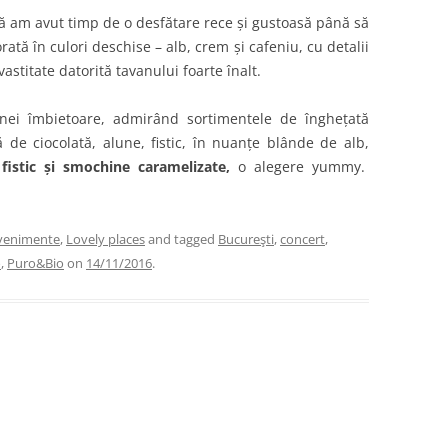
că am avut timp de o desfătare rece și gustoasă până să
ată în culori deschise – alb, crem și cafeniu, cu detalii
astitate datorită tavanului foarte înalt.
inei îmbietoare, admirând sortimentele de înghețată
de ciocolată, alune, fistic, în nuanțe blânde de alb,
e
fistic și smochine caramelizate,
o alegere yummy.
evenimente
,
Lovely places
and tagged
Bucureşti
,
concert
,
o
,
Puro&Bio
on
14/11/2016
.