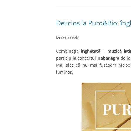
Delicios la Puro&Bio: îng
Leave a reply
Combinația
înghețată + muzică lat
particip la concertul
Habanegra
de l
Mai ales că nu mai fusesem nicioda
luminos.