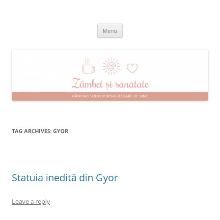
Skip
to
Zâmbet şi sănătate
content
blog despre starea de bine :)
Menu
TAG ARCHIVES:
GYOR
Statuia inedită din Gyor
Leave a reply