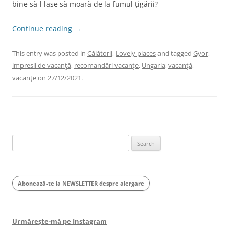
bine să-l lase să moară de la fumul țigării?
Continue reading
→
This entry was posted in
Călătorii
,
Lovely places
and tagged
Gyor
,
impresii de vacanţă
,
recomandări vacanţe
,
Ungaria
,
vacanţă
,
vacanţe
on
27/12/2021
.
Search
for:
Abonează-te la NEWSLETTER despre alergare
Urmărește-mă pe Instagram