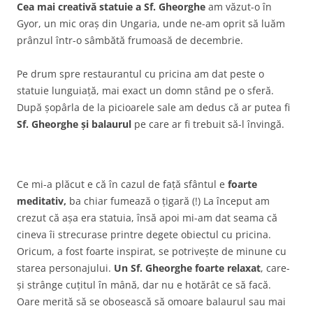
Cea mai creativă statuie a Sf. Gheorghe
am văzut-o în
Gyor, un mic oraș din Ungaria, unde ne-am oprit să luăm
prânzul într-o sâmbătă frumoasă de decembrie.
Pe drum spre restaurantul cu pricina am dat peste o
statuie lunguiață, mai exact un domn stând pe o sferă.
După șopârla de la picioarele sale am dedus că ar putea fi
Sf. Gheorghe și balaurul
pe care ar fi trebuit să-l învingă.
Ce mi-a plăcut e că în cazul de față sfântul e
foarte
meditativ,
ba chiar fumează o țigară (!) La început am
crezut că așa era statuia, însă apoi mi-am dat seama că
cineva îi strecurase printre degete obiectul cu pricina.
Oricum, a fost foarte inspirat, se potrivește de minune cu
starea personajului.
Un Sf. Gheorghe foarte relaxat
, care-
și strânge cuțitul în mână, dar nu e hotărât ce să facă.
Oare merită să se obosească să omoare balaurul sau mai