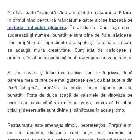
Am fost foarte încântată când am aflat de restaurantul
Fibrio
,
în primul rând pentru că mâncărurile gătite aici se bazează pe
metoda indicelui glicemic
.
În al doilea rând, aşa cum
sugerează şi numele, bunătăţile sunt pline de fibre,
săţioase
,
fiind pregătite din ingrediente proaspete şi nerafinate, la care
se adaugă multă creativitate. Sunt atât de delicioase şi
aromate, încât nu ai spune că sunt raw vegan sau vegetariene.
Se pot savura şi feluri mai clasice, cum ar fi
pizza
, după
părerea mea printre cele mai gustoase ever, cu blat subţire din
făină integrală, presărat cu multe, multe legume şi alte
bunătăţi. Pofta de dulce scapă de valenţele de vinovăţie pe
care le-ar putea căpăta în mintea unora, pentru că la Fibrio
chiar şi
deserturile
sunt divine şi sănătoase în acelaşi timp.
Restaurantul este amenajat simplu, nepretenţios.
Preţurile
mi
se par decente; dulciurile sunt puţin mai scumpe, în