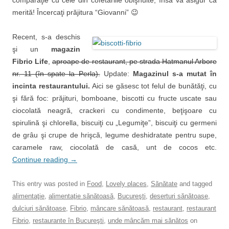
comparaţie cu cele din cofetăriile obişnuite, însă vă asigur că
merită! Încercaţi prăjitura “Giovanni” 😉
Recent, s-a deschis
şi un
magazin
Fibrio Life
,
aproape de restaurant, pe strada Hatmanul Arbore
nr. 11 (în spate la Perla).
Update:
Magazinul s-a mutat în
incinta restaurantului.
Aici se găsesc tot felul de bunătăţi, cu
şi fără foc: prăjituri, bomboane, biscotti cu fructe uscate sau
ciocolată neagră, crackeri cu condimente, beţişoare cu
spirulină şi chlorella, biscuiţi cu „Legumiţe”, biscuiţi cu germeni
de grâu şi crupe de hrişcă, legume deshidratate pentru supe,
caramele raw, ciocolată de casă, unt de cocos etc.
Continue reading
→
This entry was posted in
Food
,
Lovely places
,
Sănătate
and tagged
alimentaţie
,
alimentaţie sănătoasă
,
Bucureşti
,
deserturi sănătoase
,
dulciuri sănătoase
,
Fibrio
,
mâncare sănătoasă
,
restaurant
,
restaurant
Fibrio
,
restaurante în Bucureşti
,
unde mâncăm mai sănătos
on