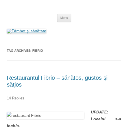
Skip
to
Zâmbet şi sănătate
content
blog despre starea de bine :)
Menu
TAG ARCHIVES:
FIBRIO
Restaurantul Fibrio – sănătos, gustos şi
săţios
14 Replies
UPDATE:
Localul s-a
închis.