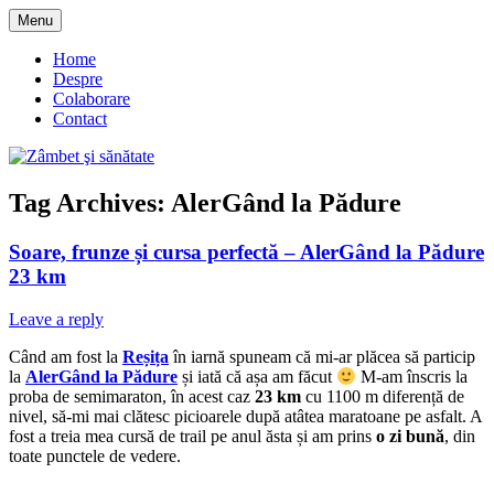
Skip
Menu
to
blog despre starea de bine :)
Zâmbet şi sănătate
content
Home
Despre
Colaborare
Contact
Tag Archives:
AlerGând la Pădure
Soare, frunze și cursa perfectă – AlerGând la Pădure
23 km
Leave a reply
Când am fost la
Reșița
în iarnă spuneam că mi-ar plăcea să particip
la
AlerGând la Pădure
și iată că așa am făcut
M-am înscris la
proba de semimaraton, în acest caz
23 km
cu 1100 m diferență de
nivel, să-mi mai clătesc picioarele după atâtea maratoane pe asfalt. A
fost a treia mea cursă de trail pe anul ăsta și am prins
o zi bună
, din
toate punctele de vedere.