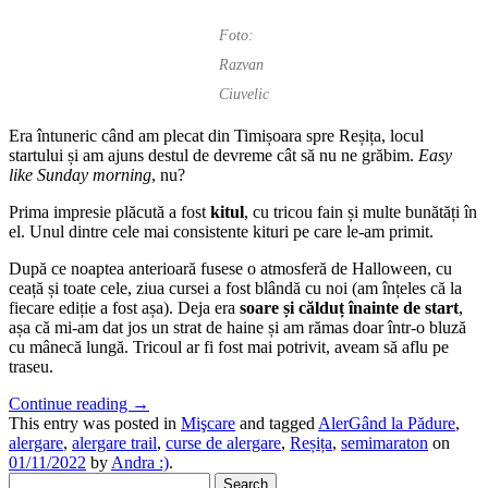
Foto:
Razvan
Ciuvelic
Era întuneric când am plecat din Timișoara spre Reșița, locul
startului și am ajuns destul de devreme cât să nu ne grăbim.
Easy
like Sunday morning
, nu?
Prima impresie plăcută a fost
kitul
, cu tricou fain și multe bunătăți în
el. Unul dintre cele mai consistente kituri pe care le-am primit.
După ce noaptea anterioară fusese o atmosferă de Halloween, cu
ceață și toate cele, ziua cursei a fost blândă cu noi (am înțeles că la
fiecare ediție a fost așa). Deja era
soare și călduț înainte de start
,
așa că mi-am dat jos un strat de haine și am rămas doar într-o bluză
cu mânecă lungă. Tricoul ar fi fost mai potrivit, aveam să aflu pe
traseu.
Continue reading
→
This entry was posted in
Mişcare
and tagged
AlerGând la Pădure
,
alergare
,
alergare trail
,
curse de alergare
,
Reșița
,
semimaraton
on
01/11/2022
by
Andra :)
.
Search