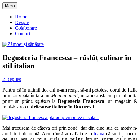
Skip
Menu
to
blog despre starea de bine :)
Zâmbet şi sănătate
content
Home
Despre
Colaborare
Contact
Degusteria Francesca – răsfăț culinar în
stil italian
2 Replies
Pentru că în ultimii doi ani n-am reușit să-mi potolesc dorul de Italia
printr-o vizită în țara lui
Mamma mia!
, mi-am satisfăcut parțial pofta
printr-un prânz
squisito
la
Degusteria Francesca
, un magazin &
mini-bistro cu
delicatese italiene în București
.
Mai trecusem de câteva ori prin zonă, dar din cine știe ce motiv n-
am intrat niciodată. Acum însă am aflat de la
Ioana
că sunt și locuri
de stat, așa că mi-a surâs un
prânz
într-un spațiu cu lumină