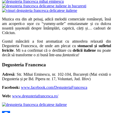
Muzica era din alt peisaj, adică melodii comerciale românești, însă
am acoperit-o ușor cu “yummy-urile” entuziasmate și cu dulcea
noastră șușoteală despre întâmplări, capricii, cărți și… cadouri de
Crăciun.
Gustul mâncării a fost aromatizat cu atmosfera relaxată din
Degusteria Francesca, de unde am plecat cu
stomacul și sufletul
fericite
. Mi s-a confirmat că o desfătare cu
delicii italiene
nu poate
decât să transforme o zi bună într-una
fantastica!
Degusteria Francesca
Adresă
: Str. Mihai Eminescu, nr. 102-104, București (Mai există o
Degusteria și pe Bd. Pipera nr. 17, Voluntari, Jud. Ilfov)
Facebook:
www.facebook.com/DegusteriaFrancesca
Web:
www.degusteriafrancesca.ro/