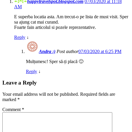
happytravelspot.blogspot.com
07/03/2020 at 11:18
AM
E superba locatia asta. Am trecut-o pe lista de must visit. Sper
sa ajung cat mai curand.
Foarte fain articolul si pozele reprezentative.
Reply
↓
Andra :)
Post author
07/03/2020 at 6:25 PM
Mulțumesc! Sper să-ți placă 🙂
Reply
↓
Leave a Reply
Your email address will not be published.
Required fields are
marked
*
Comment
*