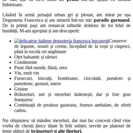
îmbietoare.
Lăsând în urmă peisajul urban gri și plouat, am intrat pe ușa
Degusteria Francesca și am nimerit într-un mic
paradis gurmand
.
De la primii pași am remarcat rafturile doldora de tot felul de
bunătăți. M-am apropiat și am descoperit:
Conserve
de legume, sosuri și creme, începând de la roșii și ciuperci,
până la rucola ori anghinare
Oțet balsamic și uleiuri
Condimente
Paste fără număr, făină, orez
Vin, mult vin
Fursecuri, biscuiți, bomboane, ciocolată,
pandoro
și
panettone
, gemuri, miere
Grisine
Brânzeturi, unt și mezeluri italienești, dar și foie gras
franțuzesc
Combinații de produse gustoase, frumos ambalate, de oferit
cadou.
Nu obișnuiesc să mănânc mezeluri, dar mai fac concesii când vine
vorba de chestii
fancy
tăiate în felii subțiri, servite pe platouri de
lemn alături de
brânzeturi și alte finețuri.