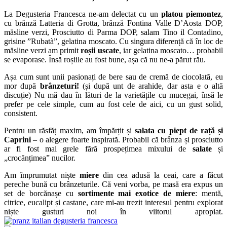
La Degusteria Francesca ne-am delectat cu un
platou piemontez
,
cu brânză Latteria di Grotta, brânză Fontina Valle D’Aosta DOP,
măsline verzi, Prosciutto di Parma DOP, salam Tino il Contadino,
grisine ”Rubatà”, gelatina moscato. Cu singura diferență că în loc de
măsline verzi am primit
roșii uscate
, iar gelatina moscato… probabil
se evaporase. Însă roșiile au fost bune, așa că nu ne-a părut rău.
Așa cum sunt unii pasionați de bere sau de cremă de ciocolată, eu
mor după
brânzeturi!
(și după unt de arahide, dar asta e o altă
discuție) Nu mă dau în lături de la varietățile cu mucegai, însă le
prefer pe cele simple, cum au fost cele de aici, cu un gust solid,
consistent.
Pentru un răsfăț maxim, am împărțit și
salata cu piept de rață și
Caprini
– o alegere foarte inspirată. Probabil că brânza și prosciutto
ar fi fost mai grele fără prospețimea mixului de
salate
și
„crocănțimea” nucilor.
Am împrumutat niște
miere
din cea adusă la ceai, care a făcut
pereche bună cu brânzeturile. Că veni vorba, pe masă era expus un
set de borcănașe cu
sortimente mai exotice de miere
: mentă,
citrice, eucalipt și castane, care mi-au trezit interesul pentru explorat
niște gusturi noi în viitorul apropiat.