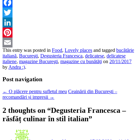
Facebook
Twitter
LinkedIn
Pinterest
This entry was posted in
Food
,
Lovely places
and tagged
bucătărie
Email
italiană
,
Bucureşti
,
Degusteria Francesca
,
delicatese
,
delicatese
italiene
,
magazine Bucureşti
,
magazine cu bunătăţi
on
20/11/2017
by
Andra :)
.
Post navigation
←
O plăcere pentru sufletul meu
Ceainării din București –
recomandări și impresii
→
2 thoughts on “
Degusteria Francesca –
răsfăț culinar în stil italian
”