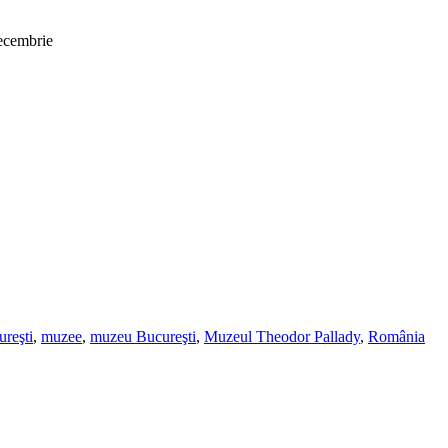
decembrie
ureşti
,
muzee
,
muzeu Bucureşti
,
Muzeul Theodor Pallady
,
România