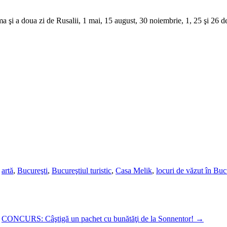
rima şi a doua zi de Rusalii, 1 mai, 15 august, 30 noiembrie, 1, 25 şi 26 
d
artă
,
Bucureşti
,
Bucureştiul turistic
,
Casa Melik
,
locuri de văzut în Buc
CONCURS: Câştigă un pachet cu bunătăţi de la Sonnentor!
→