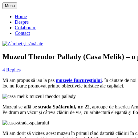
Skip
Menu
to
blog despre starea de bine :)
Zâmbet şi sănătate
content
Home
Despre
Colaborare
Contact
Muzeul Theodor Pallady (Casa Melik) – o p
4 Replies
Mi-am propus să iau la pas
muzeele Bucureştiului
, în căutare de no
loc nu foarte promovat printre obiectivele turistice ale capitalei.
Muzeul se află pe
strada Spătarului, nr. 22
, aproape de biserica Arm
Pe drum am văzut şi câteva clădiri de vis, cu arhitectură elegantă şi flor
Mi-am dorit să vizitez acest muzeu în primul rând datorită clădirii în c