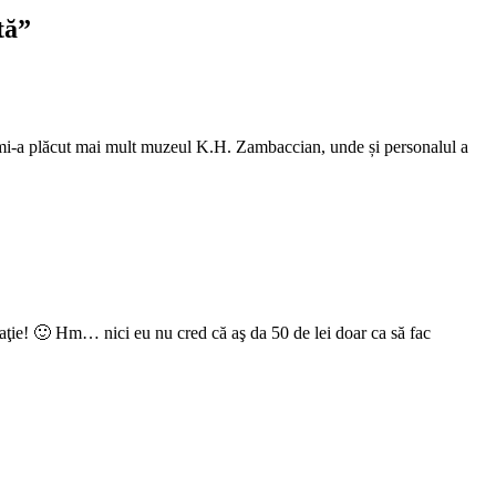
tă
”
l mi-a plăcut mai mult muzeul K.H. Zambaccian, unde și personalul a
aţie! 🙂 Hm… nici eu nu cred că aş da 50 de lei doar ca să fac