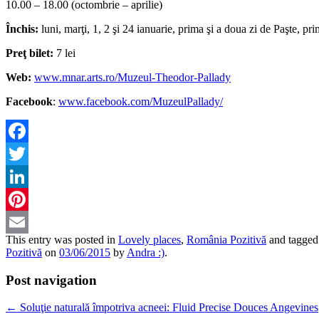
10.00 – 18.00 (octombrie – aprilie)
Închis:
luni, marţi, 1, 2 şi 24 ianuarie, prima şi a doua zi de Paşte, p
Preţ bilet:
7 lei
Web:
www.mnar.arts.ro/Muzeul-Theodor-Pallady
Facebook
:
www.facebook.com/MuzeulPallady/
Facebook
Twitter
LinkedIn
Pinterest
This entry was posted in
Lovely places
,
România Pozitivă
and tagge
Email
Pozitivă
on
03/06/2015
by
Andra :)
.
Post navigation
←
Soluţie naturală împotriva acneei: Fluid Precise Douces Angevines