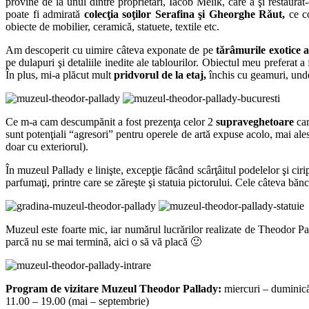
provine de la unul dintre proprietari, Iacob Melik, care a şi restaura
poate fi admirată
colecţia soţilor Serafina şi Gheorghe Răut,
ce co
obiecte de mobilier, ceramică, statuete, textile etc.
Am descoperit cu uimire câteva exponate de pe
tărâmurile exotice a
pe dulapuri şi detaliile inedite ale tablourilor. Obiectul meu preferat a
În plus, mi-a plăcut mult
pridvorul de la etaj,
închis cu geamuri, unde
Ce m-a cam descumpănit a fost prezenţa celor 2
supraveghetoare
car
sunt potenţiali “agresori” pentru operele de artă expuse acolo, mai ales
doar cu exteriorul).
În muzeul Pallady e linişte, excepţie făcând scârţâitul podelelor şi cirip
parfumaţi, printre care se zăreşte şi statuia pictorului. Cele câteva bănci 
Muzeul este foarte mic, iar numărul lucrărilor realizate de Theodor Pa
parcă nu se mai termină, aici o să vă placă 🙂
Program de vizitare Muzeul Theodor Pallady:
miercuri – duminic
11.00 – 19.00 (mai – septembrie)