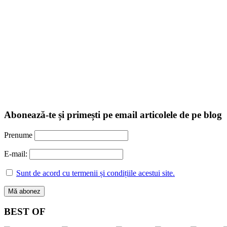
Abonează-te și primești pe email articolele de pe blog
Prenume
E-mail:
Sunt de acord cu termenii și condițiile acestui site.
BEST OF