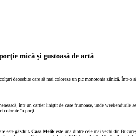
orţie mică şi gustoasă de artă
i colţuri deosebite care să mai coloreze un pic monotonia zilnică. Într-o
enească, într-un cartier liniştit de case frumoase, unde weekendurile se
i colorate în porţi.
are este găzduit.
Casa Melik
este una dintre cele mai vechi din Bucureşt