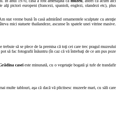
inal. În anul 1970, casa a fost amenajată ca
muzeu
, astfel că acum aici
 alţi pictori europeni (francezi, spanioli, englezi, olandezi etc), plus
 Am stat vreme bună în casă admirând ornamentele sculptate cu atenţie
âteva mici statuete thailandeze, ascunse în spatele unei vitrine masive.
e trebuie să se plece de la premisa că toţi cei care trec pragul muzeului
 pot să fac fotografii înăuntru (în caz că vă întrebaţi de ce am pus poze
 Grădina casei
este minunată, cu o vegetaţie bogată şi tufe de trandafir
ai multe tablouri, aşa că dacă vă plictisesc muzeele mari, cu săli care