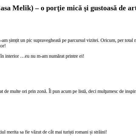
a Melik) – o porţie mică şi gustoasă de ar
m-am șimțit un pic supravegheată pe parcursul vizitei. Oricum, per tota
tor!
fii în interior …eu nu m-am numărat printre ei!
 de multe ori prin zonă. Îl pun acum pe listă, deci mulţumesc de inspir
merita sa fie văzut de cât mai turiști romani și străini!