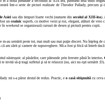
t-o în a doua jumătate a secolului al XIX-lea, păstrând însă stilul orig
nstră într-o serie de picturi realizate de Theodor Pallady, precum şi de
le Asiei
sau din timpuri foarte vechi (statuete din
secolul al XIII-lea
).
 fost un
ceainic
superb, cu motive verzi şi roz, elegant, alături de vreo c
 în weekend se organizează cursuri de desen şi pictură pentru copii.
e m-au urmărit peste tot, mai mult sau mai puţin discret. Nu înţeleg de c
 că am zărit şi camere de supraveghere. Mi-a fost şi frică să întreb dacă
itul năstruşnic al păsărilor, care pătrunde prin ferestre până în interior
.
te invită să-ţi tragi sufletul şi să te relaxezi (nu, aici nu eşti urmărit :D).
llady mi s-a părut destul de redus. Practic, e
o casă obişnuită
cu ceva m
ă