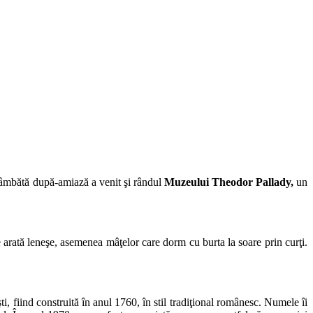
 sâmbătă după-amiază a venit şi rândul
Muzeului Theodor Pallady,
un
 arată leneşe, asemenea mâţelor care dorm cu burta la soare prin curţi.
i, fiind construită în anul 1760, în stil tradiţional românesc. Numele îi