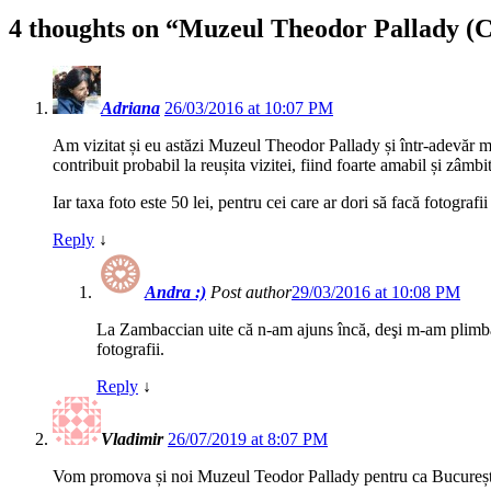
4 thoughts on “
Muzeul Theodor Pallady (Cas
Adriana
26/03/2016 at 10:07 PM
Am vizitat și eu astăzi Muzeul Theodor Pallady și într-adevăr 
contribuit probabil la reușita vizitei, fiind foarte amabil și zâmbi
Iar taxa foto este 50 lei, pentru cei care ar dori să facă fotogra
Reply
↓
Andra :)
Post author
29/03/2016 at 10:08 PM
La Zambaccian uite că n-am ajuns încă, deşi m-am plimbat
fotografii.
Reply
↓
Vladimir
26/07/2019 at 8:07 PM
Vom promova și noi Muzeul Teodor Pallady pentru ca Bucureștiul 