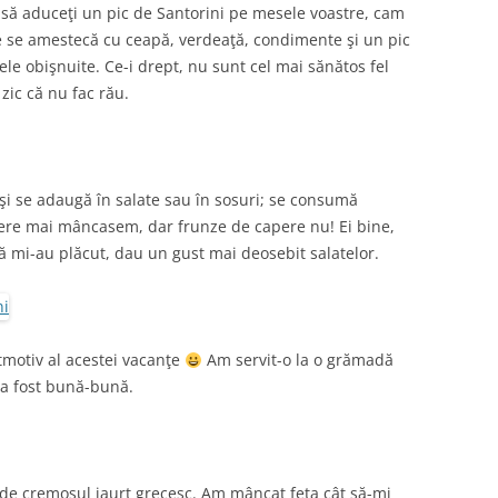
ţi să aduceţi un pic de Santorini pe mesele voastre, cam
ţe se amestecă cu ceapă, verdeaţă, condimente şi un pic
lele obişnuite. Ce-i drept, nu sunt cel mai sănătos fel
zic că nu fac rău.
 şi se adaugă în salate sau în sosuri; se consumă
apere mai mâncasem, dar frunze de capere nu! Ei bine,
ă mi-au plăcut, dau un gust mai deosebit salatelor.
itmotiv al acestei vacanţe
Am servit-o la o grămadă
ă a fost bună-bună.
i de cremosul iaurt grecesc. Am mâncat feta cât să-mi