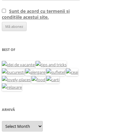
Sunt de acord cu termenii și
condițiile acestui site.
BEST OF
ARHIVĂ
Arhivă