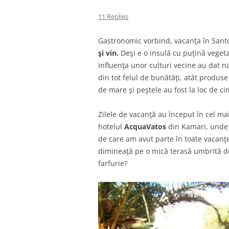
11 Replies
Gastronomic vorbind, vacanţa în Santo
şi vin.
Deşi e o insulă cu puţină vegetaţ
influenţa unor culturi vecine au dat n
din tot felul de bunătăţi, atât produse 
de mare şi peştele au fost la loc de ci
Zilele de vacanţă au început în cel m
hotelul
AcquaVatos
din Kamari, unde 
de care am avut parte în toate vacanţ
dimineaţă pe o mică terasă umbrită de
farfurie?