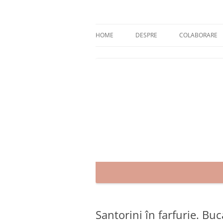
Skip
to
content
blog despre starea de bine :)
Zâmbet şi sănătate
HOME
DESPRE
COLABORARE
Santorini în farfurie. Bu