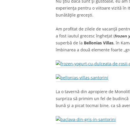
Nu ştiu dacă sunt şi gustoase, eu am s
experienţa pentru o viitoare vizită în I
bunătăţile greceşti.
Am profitat de zilele de vacanţă pentr
a fost iautul grecesc îngheţat (
frozen 
superbă de la
Bellonias Villas
, în Kam
îmbinarea a două elemente foarte „grece
La o tavernă din apropiere de Monol
surpriza să primim un fel de budincă d
bună şi a picat tocmai bine, ca să avem