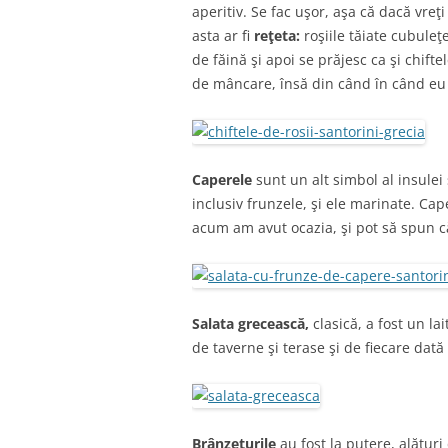
aperitiv. Se fac uşor, aşa că dacă vre
asta ar fi
reţeta:
roşiile tăiate cubule
de făină şi apoi se prăjesc ca şi chifte
de mâncare, însă din când în când eu 
Caperele
sunt un alt simbol al insulei
inclusiv frunzele, şi ele marinate. C
acum am avut ocazia, şi pot să spun c
Salata grecească,
clasică, a fost un la
de taverne şi terase şi de fiecare dat
Brânzeturile
au fost la putere, alătur