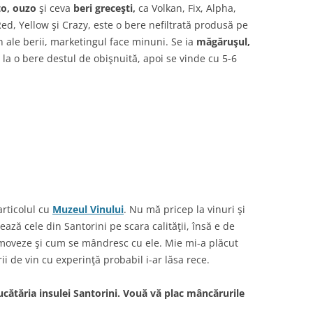
to, ouzo
şi ceva
beri greceşti,
ca Volkan, Fix, Alpha,
 Red, Yellow şi Crazy, este o bere nefiltrată produsă pe
în ale berii, marketingul face minuni. Se ia
măgăruşul,
 la o bere destul de obişnuită, apoi se vinde cu 5-6
articolul cu
Muzeul Vinului
. Nu mă pricep la vinuri şi
ză cele din Santorini pe scara calităţii, însă e de
romoveze şi cum se mândresc cu ele. Mie mi-a plăcut
i de vin cu experinţă probabil i-ar lăsa rece.
cătăria insulei Santorini. Vouă vă plac mâncărurile