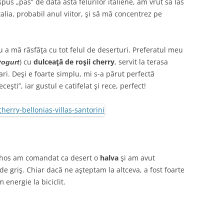
pus „pas” de data asta felurilor italiene, am vrut să las
talia, probabil anul viitor, şi să mă concentrez pe
u a mă răsfăţa cu tot felul de deserturi. Preferatul meu
) cu
dulceaţă de roşii cherry
, servit la terasa
yogurt
ari. Deşi e foarte simplu, mi s-a părut perfectă
şti”, iar gustul e catifelat şi rece, perfect!
ithos am comandat ca desert o
halva
şi am avut
e griş. Chiar dacă ne aşteptam la altceva, a fost foarte
 energie la biciclit.