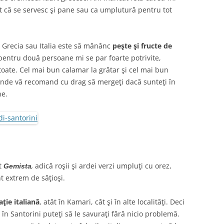
 că se servesc şi pane sau ca umplutură pentru tot
z Grecia sau Italia este să mănânc
peşte şi fructe de
pentru două persoane mi se par foarte potrivite,
 toate. Cel mai bun calamar la grătar şi cel mai bun
nde vă recomand cu drag să mergeţi dacă sunteţi în
ne.
st
,
adică roşii şi ardei verzi umpluţi cu orez,
Gemista
nt extrem de săţioşi.
ţie italiană
, atât în Kamari, cât şi în alte localităţi. Deci
, în Santorini puteţi să le savuraţi fără nicio problemă.