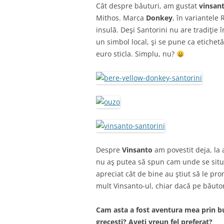
Cât despre băuturi, am gustat
vinsan
Mithos. Marca
Donkey
, în variantele
insulă. Deşi Santorini nu are tradiţie 
un simbol local, şi se pune ca etichetă
euro sticla. Simplu, nu?
Despre
Vinsanto
am povestit deja, la 
nu aş putea să spun cam unde se situea
apreciat cât de bine au ştiut să le p
mult Vinsanto-ul, chiar dacă pe băutori
Cam asta a fost aventura mea prin bu
greceşti? Aveţi vreun fel preferat?