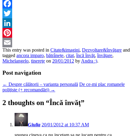
Facebook
Twitter
LinkedIn
Pinterest
This entry was posted in
Citate&imagini
,
Dezvoltare&învăţare
and
Email
tagged
ancora imparo
,
bătrâneţe
,
citat
,
încă învăţ
,
învăţare
,
Michelangelo
,
tinereţe
on
20/01/2012
by
Andra :)
.
Post navigation
←
Despre călătorii – varianta personală
De ce-mi plac romanele
poliţiste (+ recomandări)
→
2 thoughts on “
Încă învăţ
”
Giulia
20/01/2012 at 10:37 AM
spunea cineva ca nu incetam sa ne jucam pentru ca