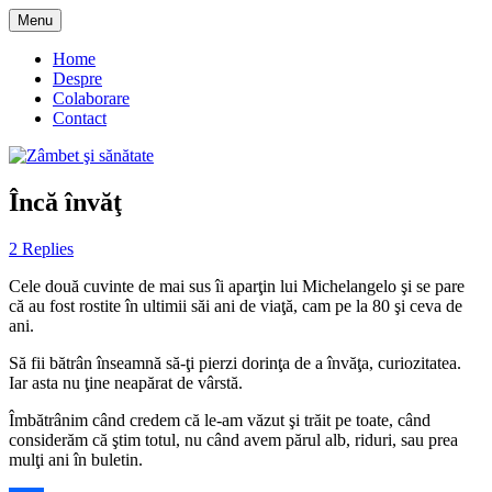
Skip
Menu
to
blog despre starea de bine :)
Zâmbet şi sănătate
content
Home
Despre
Colaborare
Contact
Încă învăţ
2 Replies
Cele două cuvinte de mai sus îi aparţin lui Michelangelo şi se pare
că au fost rostite în ultimii săi ani de viaţă, cam pe la 80 şi ceva de
ani.
Să fii bătrân înseamnă să-ţi pierzi dorinţa de a învăţa, curiozitatea.
Iar asta nu ţine neapărat de vârstă.
Îmbătrânim când credem că le-am văzut şi trăit pe toate, când
considerăm că ştim totul, nu când avem părul alb, riduri, sau prea
mulţi ani în buletin.