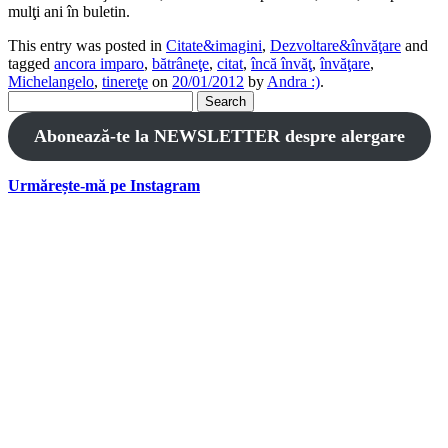
mulţi ani în buletin.
This entry was posted in
Citate&imagini
,
Dezvoltare&învăţare
and
tagged
ancora imparo
,
bătrâneţe
,
citat
,
încă învăţ
,
învăţare
,
Michelangelo
,
tinereţe
on
20/01/2012
by
Andra :)
.
Search
for:
Abonează-te la NEWSLETTER despre alergare
Urmărește-mă pe Instagram