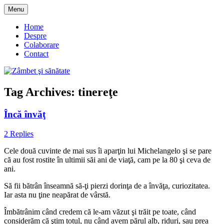
Skip
Menu
to
blog despre starea de bine :)
Zâmbet şi sănătate
content
Home
Despre
Colaborare
Contact
Tag Archives:
tinereţe
Încă învăţ
2 Replies
Cele două cuvinte de mai sus îi aparţin lui Michelangelo şi se pare
că au fost rostite în ultimii săi ani de viaţă, cam pe la 80 şi ceva de
ani.
Să fii bătrân înseamnă să-ţi pierzi dorinţa de a învăţa, curiozitatea.
Iar asta nu ţine neapărat de vârstă.
Îmbătrânim când credem că le-am văzut şi trăit pe toate, când
considerăm că ştim totul, nu când avem părul alb, riduri, sau prea