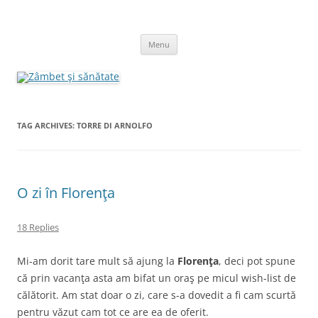
Skip
to
Zâmbet şi sănătate
content
blog despre starea de bine :)
Menu
TAG ARCHIVES:
TORRE DI ARNOLFO
O zi în Florenţa
18 Replies
Mi-am dorit tare mult să ajung la
Florenţa
, deci pot spune
că prin vacanţa asta am bifat un oraş pe micul wish-list de
călătorit. Am stat doar o zi, care s-a dovedit a fi cam scurtă
pentru văzut cam tot ce are ea de oferit.