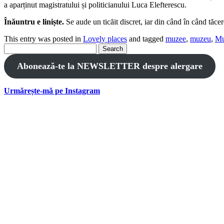
a aparținut magistratului și politicianului Luca Elefterescu.
Înăuntru e liniște.
Se aude un ticăit discret, iar din când în când tă
This entry was posted in
Lovely places
and tagged
muzee
,
muzeu
,
Mu
Search
for:
Abonează-te la NEWSLETTER despre alergare
Urmărește-mă pe Instagram