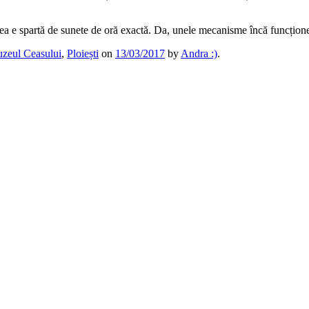
cerea e spartă de sunete de oră exactă. Da, unele mecanisme încă funcțio
zeul Ceasului
,
Ploiești
on
13/03/2017
by
Andra :)
.