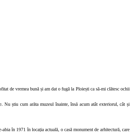
itat de vremea bună și am dat o fugă la Ploiești ca să-mi clătesc ochii
e. Nu știu cum arăta muzeul înainte, însă acum atât exteriorul, cât și
de-abia în 1971 în locația actuală, o casă monument de arhitectură, care