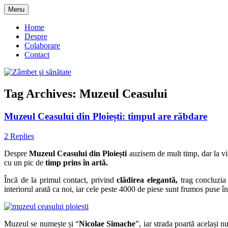
Skip
Menu
to
blog despre starea de bine :)
Zâmbet şi sănătate
content
Home
Despre
Colaborare
Contact
Tag Archives:
Muzeul Ceasului
Muzeul Ceasului din Ploiești: timpul are răbdare
2 Replies
Despre
Muzeul Ceasului din Ploiești
auzisem de mult timp, dar la vi
cu un pic de
timp prins în artă.
Încă de la primul contact, privind
clădirea elegantă,
trag concluzia 
interiorul arată ca noi, iar cele peste 4000 de piese sunt frumos puse în 
Muzeul se numește și “
Nicolae Simache
”, iar strada poartă același 