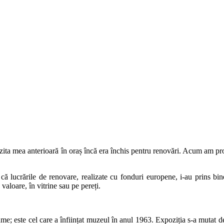
zita mea anterioară în oraș încă era închis pentru renovări. Acum am prof
că lucrările de renovare, realizate cu fonduri europene, i-au prins bin
valoare, în vitrine sau pe pereți.
nume; este cel care a înființat muzeul în anul 1963. Expoziția s-a mutat 