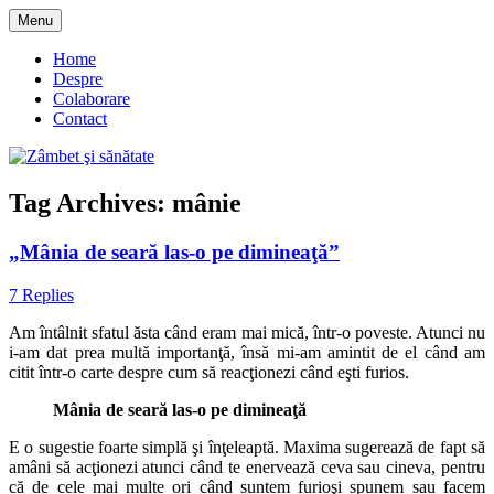
Skip
Menu
to
blog despre starea de bine :)
Zâmbet şi sănătate
content
Home
Despre
Colaborare
Contact
Tag Archives:
mânie
„Mânia de seară las-o pe dimineaţă”
7 Replies
Am întâlnit sfatul ăsta când eram mai mică, într-o poveste. Atunci nu
i-am dat prea multă importanţă, însă mi-am amintit de el când am
citit într-o carte despre cum să reacţionezi când eşti furios.
Mânia de seară las-o pe dimineaţă
E o sugestie foarte simplă şi înţeleaptă. Maxima sugerează de fapt să
amâni să acţionezi atunci când te enervează ceva sau cineva, pentru
că de cele mai multe ori când suntem furioşi spunem sau facem