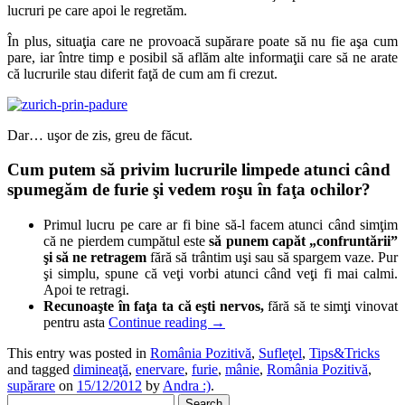
lucruri pe care apoi le regretăm.
În plus, situaţia care ne provoacă supărare poate să nu fie aşa cum
pare, iar între timp e posibil să aflăm alte informaţii care să ne arate
că lucrurile stau diferit faţă de cum am fi crezut.
Dar… uşor de zis, greu de făcut.
Cum putem să privim lucrurile limpede atunci când
spumegăm de furie şi vedem roşu în faţa ochilor?
Primul lucru pe care ar fi bine să-l facem atunci când simţim
că ne pierdem cumpătul este
să punem capăt „confruntării”
şi să ne retragem
fără să trântim uşi sau să spargem vaze. Pur
şi simplu, spune că veţi vorbi atunci când veţi fi mai calmi.
Apoi te retragi.
Recunoaşte în faţa ta că eşti nervos,
fără să te simţi vinovat
pentru asta
Continue reading
→
This entry was posted in
România Pozitivă
,
Sufleţel
,
Tips&Tricks
and tagged
dimineaţă
,
enervare
,
furie
,
mânie
,
România Pozitivă
,
supărare
on
15/12/2012
by
Andra :)
.
Search