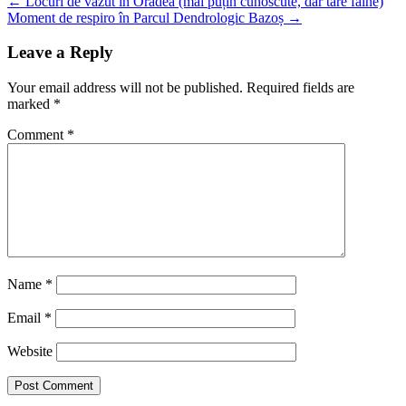
←
Locuri de văzut în Oradea (mai puțin cunoscute, dar tare faine)
Moment de respiro în Parcul Dendrologic Bazoș
→
Leave a Reply
Your email address will not be published.
Required fields are
marked
*
Comment
*
Name
*
Email
*
Website