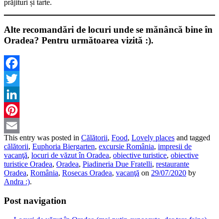
prăjituri și tarte.
Alte recomandări de locuri unde se mănâncă bine în
Oradea? Pentru următoarea vizită :).
Facebook
Twitter
LinkedIn
Pinterest
This entry was posted in
Călătorii
,
Food
,
Lovely places
and tagged
Email
călătorii
,
Euphoria Biergarten
,
excursie România
,
impresii de
vacanţă
,
locuri de văzut în Oradea
,
obiective turistice
,
obiective
turistice Oradea
,
Oradea
,
Piadineria Due Fratelli
,
restaurante
Oradea
,
România
,
Rosecas Oradea
,
vacanţă
on
29/07/2020
by
Andra :)
.
Post navigation