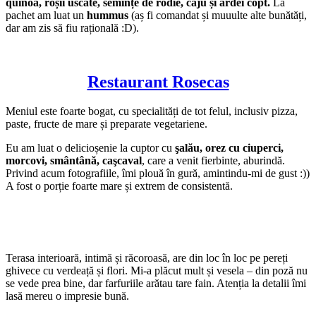
quinoa, roșii uscate, semințe de rodie, caju și ardei copt.
La
pachet am luat un
hummus
(aș fi comandat și muuulte alte bunătăți,
dar am zis să fiu rațională :D).
Restaurant Rosecas
Meniul este foarte bogat, cu specialități de tot felul, inclusiv pizza,
paste, fructe de mare și preparate vegetariene.
Eu am luat o delicioșenie la cuptor cu
şalău, orez cu ciuperci,
morcovi, smântână, caşcaval
, care a venit fierbinte, aburindă.
Privind acum fotografiile, îmi plouă în gură, amintindu-mi de gust :))
A fost o porție foarte mare și extrem de consistentă.
Terasa interioară, intimă și răcoroasă, are din loc în loc pe pereți
ghivece cu verdeață și flori. Mi-a plăcut mult și vesela – din poză nu
se vede prea bine, dar farfuriile arătau tare fain. Atenția la detalii îmi
lasă mereu o impresie bună.