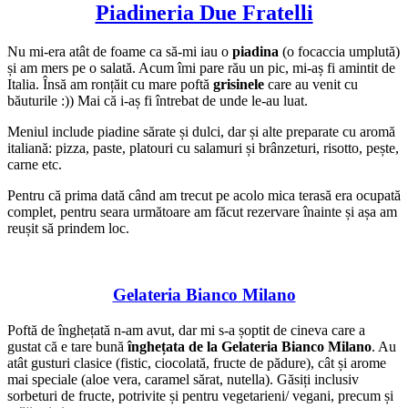
Piadineria Due Fratelli
Nu mi-era atât de foame ca să-mi iau o
piadina
(o focaccia umplută)
și am mers pe o salată. Acum îmi pare rău un pic, mi-aș fi amintit de
Italia. Însă am ronțăit cu mare poftă
grisinele
care au venit cu
băuturile :)) Mai că i-aș fi întrebat de unde le-au luat.
Meniul include piadine sărate și dulci, dar și alte preparate cu aromă
italiană: pizza, paste, platouri cu salamuri și brânzeturi, risotto, pește,
carne etc.
Pentru că prima dată când am trecut pe acolo mica terasă era ocupată
complet, pentru seara următoare am făcut rezervare înainte și așa am
reușit să prindem loc.
Gelateria Bianco Milano
Poftă de înghețată n-am avut, dar mi s-a șoptit de cineva care a
gustat că e tare bună
înghețata de la Gelateria Bianco Milano
. Au
atât gusturi clasice (fistic, ciocolată, fructe de pădure), cât și arome
mai speciale (aloe vera, caramel sărat, nutella). Găsiți inclusiv
sorbeturi de fructe, potrivite și pentru vegetarieni/ vegani, precum și