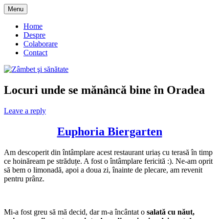
Skip
Menu
to
blog despre starea de bine :)
Zâmbet şi sănătate
content
Home
Despre
Colaborare
Contact
Locuri unde se mănâncă bine în Oradea
Leave a reply
Euphoria Biergarten
Am descoperit din întâmplare acest restaurant uriaș cu terasă în timp
ce hoinăream pe străduțe. A fost o întâmplare fericită :). Ne-am oprit
să bem o limonadă, apoi a doua zi, înainte de plecare, am revenit
pentru prânz.
Mi-a fost greu să mă decid, dar m-a încântat o
salată cu năut,