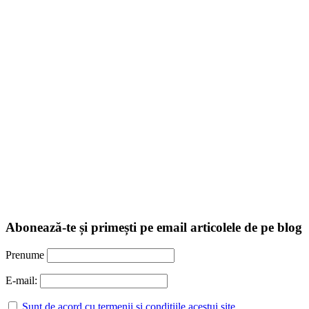
Abonează-te și primești pe email articolele de pe blog
Prenume
E-mail:
Sunt de acord cu termenii și condițiile acestui site.