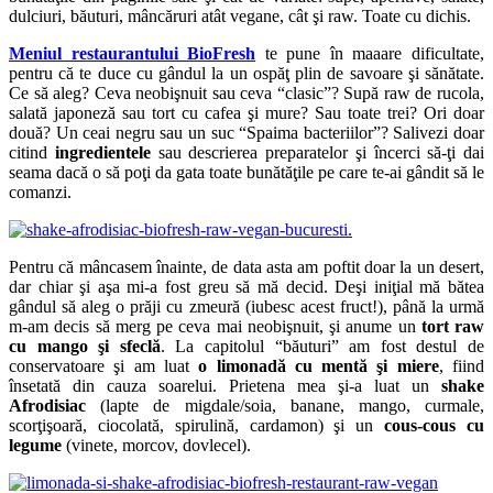
dulciuri, băuturi, mâncăruri atât vegane, cât şi raw. Toate cu dichis.
Meniul restaurantului BioFresh
te pune în maaare dificultate,
pentru că te duce cu gândul la un ospăţ plin de savoare şi sănătate.
Ce să aleg? Ceva neobişnuit sau ceva “clasic”? Supă raw de rucola,
salată japoneză sau tort cu cafea şi mure? Sau toate trei? Ori doar
două? Un ceai negru sau un suc “Spaima bacteriilor”? Salivezi doar
citind
ingredientele
sau descrierea preparatelor şi încerci să-ţi dai
seama dacă o să poţi da gata toate bunătăţile pe care te-ai gândit să le
comanzi.
Pentru că mâncasem înainte, de data asta am poftit doar la un desert,
dar chiar şi aşa mi-a fost greu să mă decid. Deşi iniţial mă bătea
gândul să aleg o prăji cu zmeură (iubesc acest fruct!), până la urmă
m-am decis să merg pe ceva mai neobişnuit, şi anume un
tort raw
cu mango şi sfeclă
. La capitolul “băuturi” am fost destul de
conservatoare şi am luat
o limonadă cu mentă şi miere
, fiind
însetată din cauza soarelui. Prietena mea şi-a luat un
shake
Afrodisiac
(lapte de migdale/soia, banane, mango, curmale,
scorţişoară, ciocolată, spirulină, cardamon) şi un
cous-cous cu
legume
(vinete, morcov, dovlecel).