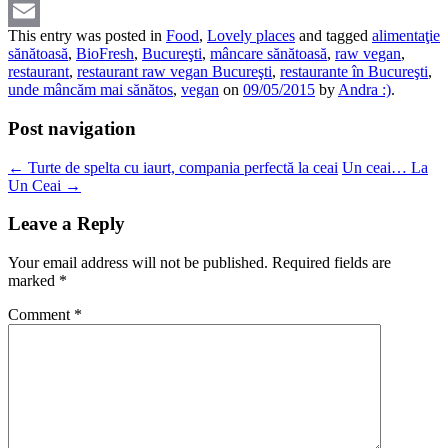
Pinterest
This entry was posted in
Food
,
Lovely places
and tagged
alimentaţie
Email
sănătoasă
,
BioFresh
,
Bucureşti
,
mâncare sănătoasă
,
raw vegan
,
restaurant
,
restaurant raw vegan Bucureşti
,
restaurante în Bucureşti
,
unde mâncăm mai sănătos
,
vegan
on
09/05/2015
by
Andra :)
.
Post navigation
←
Turte de spelta cu iaurt, compania perfectă la ceai
Un ceai… La
Un Ceai
→
Leave a Reply
Your email address will not be published.
Required fields are
marked
*
Comment
*