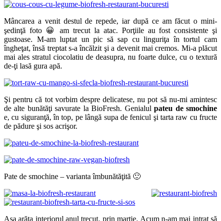
Mâncarea a venit destul de repede, iar după ce am făcut o mini-
şedinţă foto 😀 am trecut la atac. Porţiile au fost consistente şi
gustoase. M-am luptat un pic să sap cu linguriţa în tortul cam
îngheţat, însă treptat s-a încălzit şi a devenit mai cremos. Mi-a plăcut
mai ales stratul ciocolatiu de deasupra, nu foarte dulce, cu o textură
de-ţi lasă gura apă.
Şi pentru că tot vorbim despre delicatese, nu pot să nu-mi amintesc
de alte bunătăţi savurate la BioFresh. Genialul
pateu de smochine
e, cu siguranţă, în top, pe lângă supa de fenicul şi tarta raw cu fructe
de pădure şi sos acrişor.
Pate de smochine – varianta îmbunătăţită 🙂
Aşa arăta interiorul anul trecut, prin martie. Acum n-am mai intrat să