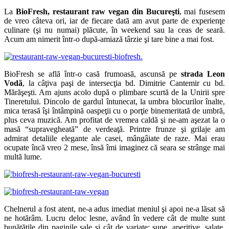
La
BioFresh,
restaurant raw vegan din Bucureşti
, mai fusesem
de vreo câteva ori, iar de fiecare dată am avut parte de experienţe
culinare (şi nu numai) plăcute, în weekend sau la ceas de seară.
Acum am nimerit într-o după-amiază târzie şi tare bine a mai fost.
BioFresh se află într-o casă frumoasă, ascunsă pe
strada Leon
Vodă
, la câţiva paşi de intersecţia bd. Dimitrie Cantemir cu bd.
Mărăşeşti. Am ajuns acolo după o plimbare scurtă de la Unirii spre
Tineretului. Dincolo de gardul întunecat, la umbra blocurilor înalte,
mica terasă îşi întâmpină oaspeţii cu o porţie binemeritată de umbră,
plus ceva muzică. Am profitat de vremea caldă şi ne-am aşezat la o
masă “supravegheată” de verdeaţă. Printre frunze şi grilaje am
admirat detaliile elegante ale casei, mângâiate de raze. Mai erau
ocupate încă vreo 2 mese, însă îmi imaginez că seara se strânge mai
multă lume.
Chelnerul a fost atent, ne-a adus imediat meniul şi apoi ne-a lăsat să
ne hotărâm. Lucru deloc lesne, având în vedere cât de multe sunt
bunătăţile din paginile sale şi cât de variate: supe, aperitive, salate,