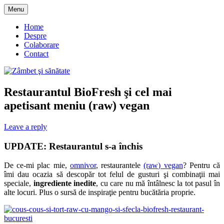
Skip
Menu
to
blog despre starea de bine :)
Zâmbet şi sănătate
content
Home
Despre
Colaborare
Contact
Restaurantul BioFresh şi cel mai
apetisant meniu (raw) vegan
Leave a reply
UPDATE: Restaurantul s-a închis
De ce-mi plac mie,
omnivor
, restaurantele
(raw) vegan
? Pentru că
îmi dau ocazia să descopăr tot felul de gusturi şi combinaţii mai
speciale,
ingrediente inedite
, cu care nu mă întâlnesc la tot pasul în
alte locuri. Plus o sursă de inspiraţie pentru bucătăria proprie.