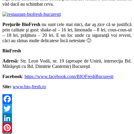
văd dacă au schimbat ceva.
Preţurile BioFresh
nu sunt cele mai mici, dar aş zice că se justifică
prin calitate şi gust: shake-ul – 16 lei, limonada – 8 lei, cous-cous-ul
– 18 lei, prăjitura – 20 lei. E un loc unde cu siguranţă voi reveni,
căci au rămas multe delicatese încă netestate 🙂
BioFresh
Adresă:
Str. Leon Vodă, nr. 19 (aproape de Unirii, intersecţia Bd.
Mărăşeşti cu Bd. Dimitrie Cantemir) Bucureşti
Facebook
:
https://www.facebook.com/BIOFreshBucuresti
Site:
www.bio-fresh.ro
Facebook
Twitter
LinkedIn