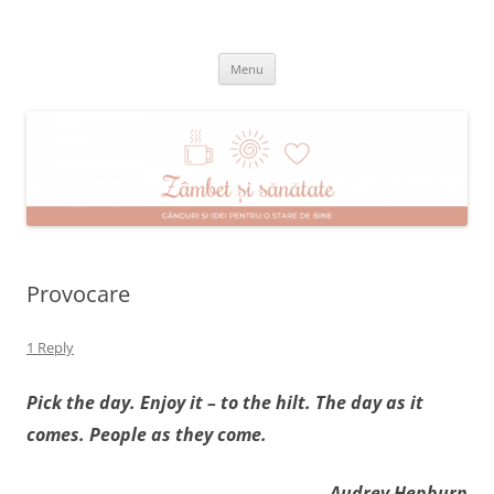
Skip
to
Zâmbet şi sănătate
content
blog despre starea de bine :)
Menu
Provocare
1 Reply
Pick the day. Enjoy it – to the hilt. The day as it
comes. People as they come.
Audrey Hepburn