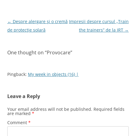
o
n
o
Post
←
Despre alergare şi o cremă
Impresii despre cursul „Train
k
navigation
de protecţie solară
the trainers” de la IRT
→
One thought on “
Provocare
”
Pingback:
My week in objects (16) |
Leave a Reply
Your email address will not be published.
Required fields
are marked
*
Comment
*