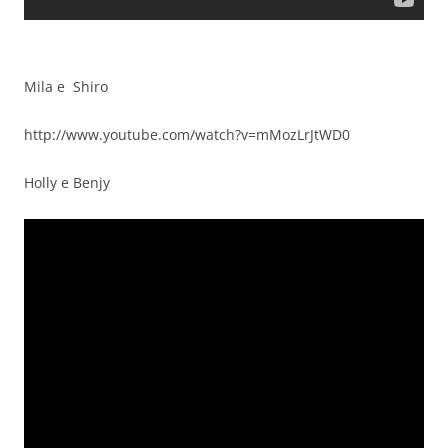
Mila e Shiro
http://www.youtube.com/watch?v=mMozLrJtWD0
Holly e Benjy