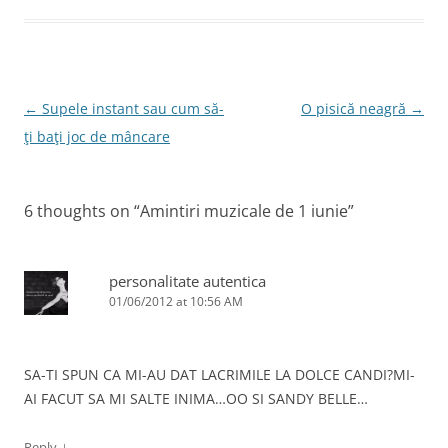
o
n
o
k
Post
←
Supele instant sau cum să-
O pisică neagră
→
navigation
ţi baţi joc de mâncare
6 thoughts on “
Amintiri muzicale de 1 iunie
”
personalitate autentica
01/06/2012 at 10:56 AM
SA-TI SPUN CA MI-AU DAT LACRIMILE LA DOLCE CANDI?MI-
AI FACUT SA MI SALTE INIMA…OO SI SANDY BELLE…
↓
Reply