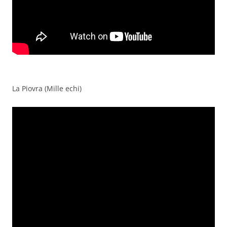
La Piovra (Mille echi)