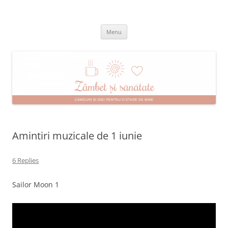
Skip
to
Zâmbet şi sănătate
content
blog despre starea de bine :)
Menu
Amintiri muzicale de 1 iunie
6 Replies
Sailor Moon 1