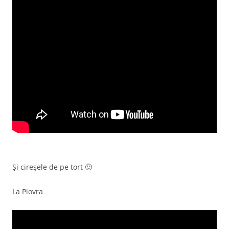
Şi cireşele de pe tort 🙂
La Piovra