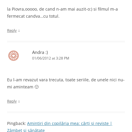
la Piovra,ooooo, de cand n-am mai auzit-o:) si filmul m-a
fermecat candva…cu totul.
↓
Reply
Andra :)
01/06/2012 at 3:28 PM
Eu l-am revazut vara trecuta, toate seriile, de unele nici nu-
mi aminteam 🙂
↓
Reply
Pingback:
Amintiri din copilăria mea: cărţi şi reviste |
Zâmbet şi sănătate